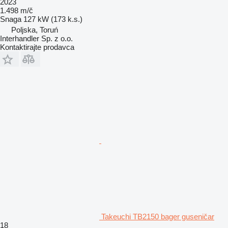
2023
1.498 m/č
Snaga
127 kW (173 k.s.)
Poljska, Toruń
Interhandler Sp. z o.o.
Kontaktirajte prodavca
Takeuchi TB2150 bager guseničar
18