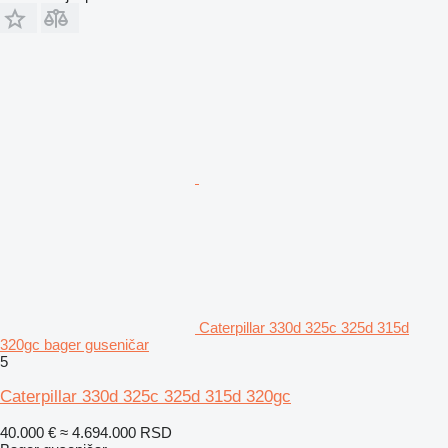
Caterpillar 330d 325c 325d 315d
320gc bager guseničar
5
Caterpillar 330d 325c 325d 315d 320gc
40.000 €
≈ 4.694.000 RSD