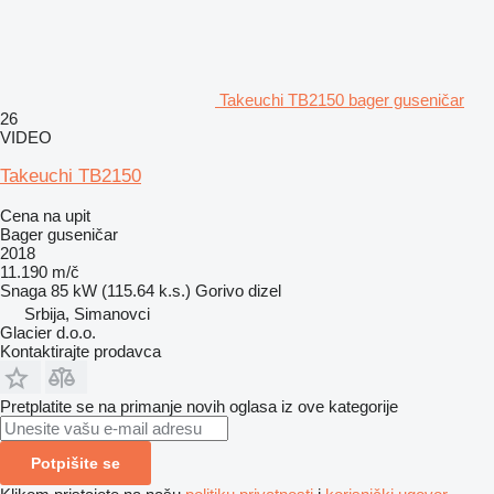
Takeuchi TB2150 bager guseničar
26
VIDEO
Takeuchi TB2150
Cena na upit
Bager guseničar
2018
11.190 m/č
Snaga
85 kW (115.64 k.s.)
Gorivo
dizel
Srbija, Simanovci
Glacier d.o.o.
Kontaktirajte prodavca
Pretplatite se na primanje novih oglasa iz ove kategorije
Potpišite se