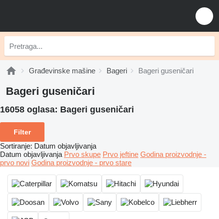
Građevinske mašine
Bageri
Bageri guseničari
Bageri guseničari
16058 oglasa:
Bageri guseničari
Filter
Sortiranje
:
Datum objavljivanja
Datum objavljivanja
Prvo skupe
Prvo jeftine
Godina proizvodnje -
prvo novi
Godina proizvodnje - prvo stare