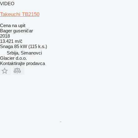
VIDEO
Takeuchi TB2150
Cena na upit
Bager guseničar
2018
13.421 m/č
Snaga
85 kW (115 k.s.)
Srbija, Simanovci
Glacier d.o.o.
Kontaktirajte prodavca