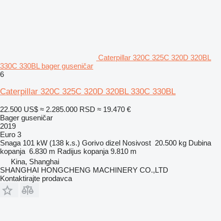
Caterpillar 320C 325C 320D 320BL
330C 330BL bager guseničar
6
Caterpillar 320C 325C 320D 320BL 330C 330BL
22.500 US$
≈ 2.285.000 RSD
≈ 19.470 €
Bager guseničar
2019
Euro 3
Snaga
101 kW (138 k.s.)
Gorivo
dizel
Nosivost
20.500 kg
Dubina
kopanja
6.830 m
Radijus kopanja
9.810 m
Kina, Shanghai
SHANGHAI HONGCHENG MACHINERY CO.,LTD
Kontaktirajte prodavca