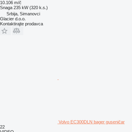
10.106 m/č
Snaga
235 kW (320 k.s.)
Srbija, Simanovci
Glacier d.o.o.
Kontaktirajte prodavca
Volvo EC300DLN bager guseničar
22
VIDEO