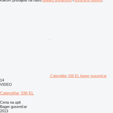
Klikom pristajete na našu
politiku privatnosti
i
korisnički ugovor
.
Caterpillar 336 EL bager guseničar
14
VIDEO
Caterpillar 336 EL
Cena na upit
Bager guseničar
2013