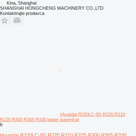
Kina, Shanghai
SHANGHAI HONGCHENG MACHINERY CO.,LTD
Kontaktirajte prodavca
Hyundai R220LC-9S R220 R210
R225 R300 R305 R330 bager guseničar
6
Hyundai R220LC-9S R220 R210 R225 R300 R305 R330