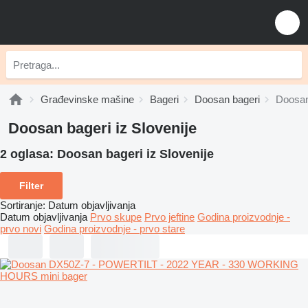
Građevinske mašine
Bageri
Doosan bageri
Doosan 
Doosan bageri iz Slovenije
2 oglasa:
Doosan bageri iz Slovenije
Filter
Sortiranje
:
Datum objavljivanja
Datum objavljivanja
Prvo skupe
Prvo jeftine
Godina proizvodnje -
prvo novi
Godina proizvodnje - prvo stare