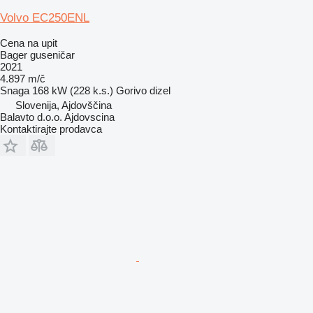
Volvo EC250ENL
Cena na upit
Bager guseničar
2021
4.897 m/č
Snaga
168 kW (228 k.s.)
Gorivo
dizel
Slovenija, Ajdovščina
Balavto d.o.o. Ajdovscina
Kontaktirajte prodavca