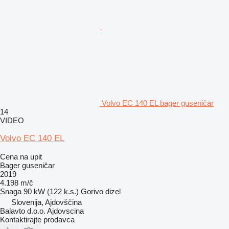
Volvo EC 140 EL bager guseničar
14
VIDEO
Volvo EC 140 EL
Cena na upit
Bager guseničar
2019
4.198 m/č
Snaga
90 kW (122 k.s.)
Gorivo
dizel
Slovenija, Ajdovščina
Balavto d.o.o. Ajdovscina
Kontaktirajte prodavca