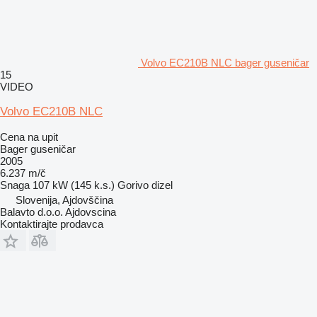
Volvo EC210B NLC bager guseničar
15
VIDEO
Volvo EC210B NLC
Cena na upit
Bager guseničar
2005
6.237 m/č
Snaga
107 kW (145 k.s.)
Gorivo
dizel
Slovenija, Ajdovščina
Balavto d.o.o. Ajdovscina
Kontaktirajte prodavca