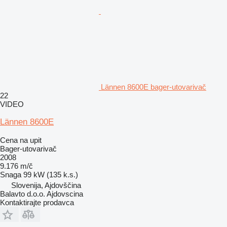
Lännen 8600E bager-utovarivač
22
VIDEO
Lännen 8600E
Cena na upit
Bager-utovarivač
2008
9.176 m/č
Snaga
99 kW (135 k.s.)
Slovenija, Ajdovščina
Balavto d.o.o. Ajdovscina
Kontaktirajte prodavca