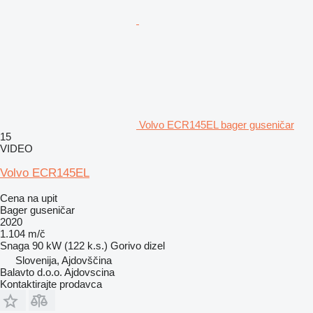
Volvo ECR145EL bager guseničar
15
VIDEO
Volvo ECR145EL
Cena na upit
Bager guseničar
2020
1.104 m/č
Snaga
90 kW (122 k.s.)
Gorivo
dizel
Slovenija, Ajdovščina
Balavto d.o.o. Ajdovscina
Kontaktirajte prodavca