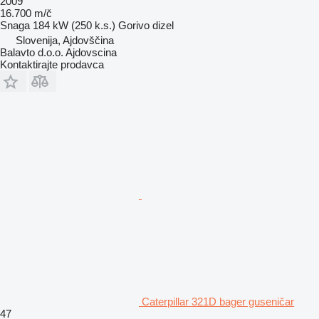
2009
16.700 m/č
Snaga
184 kW (250 k.s.)
Gorivo
dizel
Slovenija, Ajdovščina
Balavto d.o.o. Ajdovscina
Kontaktirajte prodavca
Caterpillar 321D bager guseničar
47