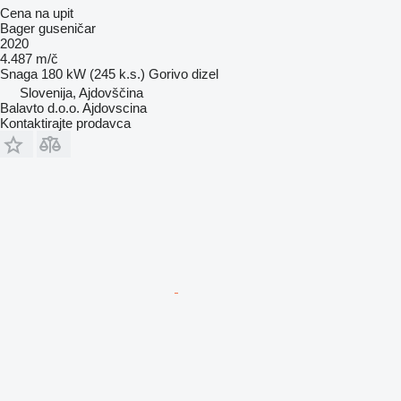
Cena na upit
Bager guseničar
2020
4.487 m/č
Snaga
180 kW (245 k.s.)
Gorivo
dizel
Slovenija, Ajdovščina
Balavto d.o.o. Ajdovscina
Kontaktirajte prodavca