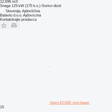
12.696 m/č
Snaga
129 kW (175 k.s.)
Gorivo
dizel
Slovenija, Ajdovščina
Balavto d.o.o. Ajdovscina
Kontaktirajte prodavca
Volvo EC60E mini bager
15