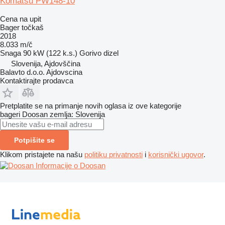
Komatsu PW148-10
Cena na upit
Bager točkaš
2018
8.033 m/č
Snaga
90 kW (122 k.s.)
Gorivo
dizel
Slovenija, Ajdovščina
Balavto d.o.o. Ajdovscina
Kontaktirajte prodavca
Pretplatite se na primanje novih oglasa iz ove kategorije
bageri
Doosan
zemlja: Slovenija
Potpišite se
Klikom pristajete na našu
politiku privatnosti
i
korisnički ugovor
.
Informacije o Doosan