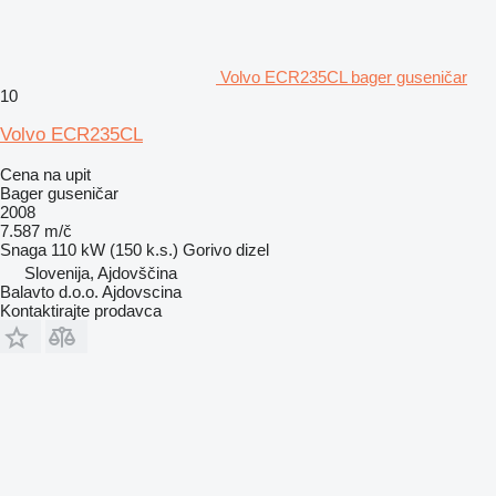
Volvo ECR235CL bager guseničar
10
Volvo ECR235CL
Cena na upit
Bager guseničar
2008
7.587 m/č
Snaga
110 kW (150 k.s.)
Gorivo
dizel
Slovenija, Ajdovščina
Balavto d.o.o. Ajdovscina
Kontaktirajte prodavca