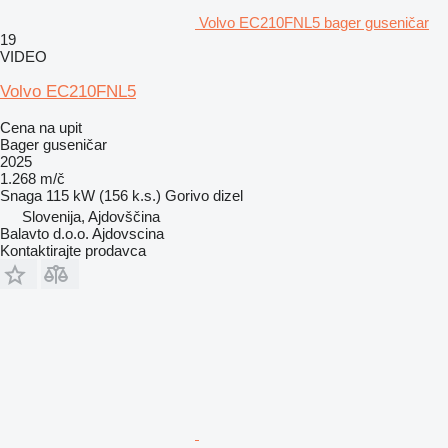
Volvo EC210FNL5 bager guseničar
19
VIDEO
Volvo EC210FNL5
Cena na upit
Bager guseničar
2025
1.268 m/č
Snaga
115 kW (156 k.s.)
Gorivo
dizel
Slovenija, Ajdovščina
Balavto d.o.o. Ajdovscina
Kontaktirajte prodavca