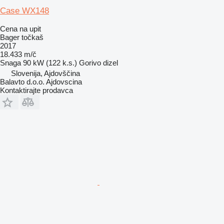
Case WX148
Cena na upit
Bager točkaš
2017
18.433 m/č
Snaga
90 kW (122 k.s.)
Gorivo
dizel
Slovenija, Ajdovščina
Balavto d.o.o. Ajdovscina
Kontaktirajte prodavca