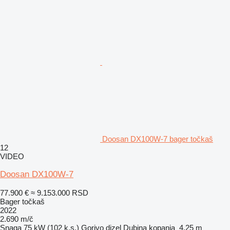
Doosan DX100W-7 bager točkaš
12
VIDEO
Doosan DX100W-7
77.900 €
≈ 9.153.000 RSD
Bager točkaš
2022
2.690 m/č
Snaga
75 kW (102 k.s.)
Gorivo
dizel
Dubina kopanja
4,25 m