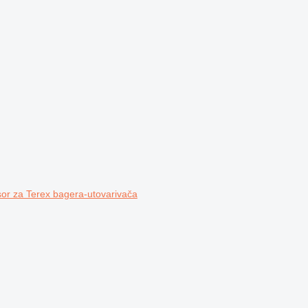
r za Terex bagerа-utovarivačа