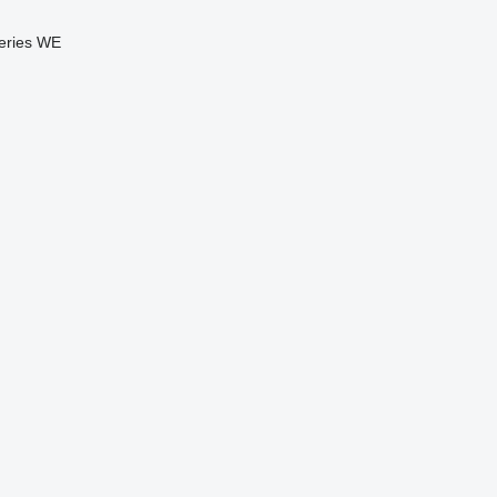
eries
WE