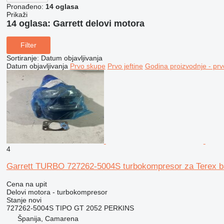
Pronađeno:
14 oglasa
Prikaži
14 oglasa:
Garrett delovi motora
Filter
Sortiranje
:
Datum objavljivanja
Datum objavljivanja
Prvo skupe
Prvo jeftine
Godina proizvodnje - prv
4
Garrett TURBO 727262-5004S turbokompresor za Terex b
Cena na upit
Delovi motora - turbokompresor
Stanje
novi
727262-5004S TIPO GT 2052 PERKINS
Španija, Camarena