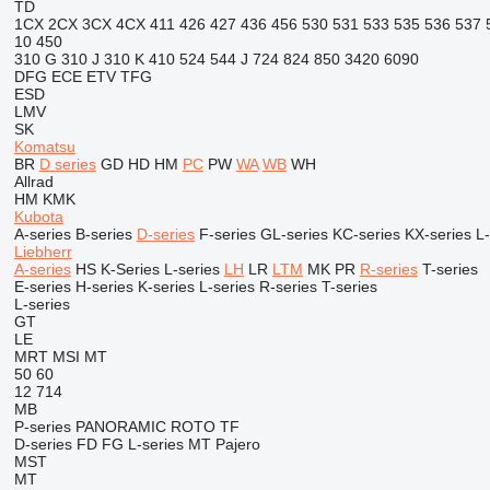
TD
1CX
2CX
3CX
4CX
411
426
427
436
456
530
531
533
535
536
537
10
450
310 G
310 J
310 K
410
524
544 J
724
824
850
3420
6090
DFG
ECE
ETV
TFG
ESD
LMV
SK
Komatsu
BR
D series
GD
HD
HM
PC
PW
WA
WB
WH
Allrad
HM
KMK
Kubota
A-series
B-series
D-series
F-series
GL-series
KC-series
KX-series
L-
Liebherr
A-series
HS
K-Series
L-series
LH
LR
LTM
MK
PR
R-series
T-series
E-series
H-series
K-series
L-series
R-series
T-series
L-series
GT
LE
MRT
MSI
MT
50
60
12
714
MB
P-series
PANORAMIC
ROTO
TF
D-series
FD
FG
L-series
MT
Pajero
MST
MT