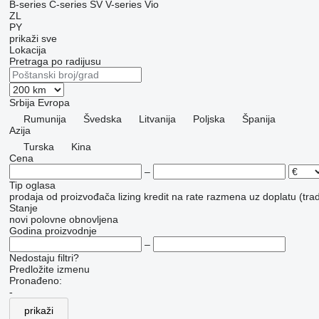
B-series
C-series
SV
V-series
Vio
ZL
PY
prikaži sve
Lokacija
Pretraga po radijusu
Srbija
Evropa
Rumunija
Švedska
Litvanija
Poljska
Španija
Azija
Turska
Kina
Cena
–
Tip oglasa
prodaja
od proizvođača
lizing
kredit
na rate
razmena uz doplatu (trad
Stanje
novi
polovne
obnovljena
Godina proizvodnje
–
Nedostaju filtri?
Predložite izmenu
Pronađeno:
-
prikaži