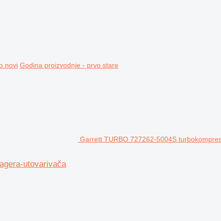
o novi
Godina proizvodnje - prvo stare
Garrett TURBO 727262-5004S turbokompreso
agera-utovarivača