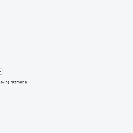
e-in)
razmena