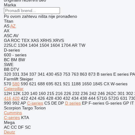
originalni rezervni deo
Marka
Po ovom zahtevu ništa nije pronađeno
Titan
AS
AZ
AX
ASC
AV
GA
ROC
TEX
XAS
XRHS
XRVS
225LC
1304
1404
1504
1604
1704
AR
TW
D-series
600 - series
BC
BM
BW
SWE
BB
DTV
320
331
334
337
341
430
453
753
763
863
873
B series
E series
PA
Farmlift
Steiger
570
580
590
621
688
695
821
921
1188
1650
1845
CX
W-series
Caterpillar
12H
12K
120
140
160
215
216
226
232
236
242
246
262C
301
302
416
420
422
424
426
428
430
432
434
438
444
571G
572G
631
73
990
992
AP
C-series
CS
DE
DP
D series
EP
F-series
G-series
GP
IT
Scorpion
Targo
Torion
Cummins
C-series
KTA
Mega
AC
CC
DF
SC
Deutz