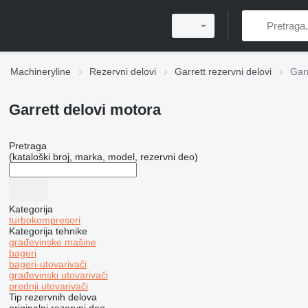
Machineryline
Rezervni delovi
Garrett rezervni delovi
Garr
Garrett delovi motora
Pretraga
(kataloški broj, marka, model, rezervni deo)
Kategorija
turbokompresori
Kategorija tehnike
građevinske mašine
bageri
bageri-utovarivači
građevinski utovarivači
prednji utovarivači
Tip rezervnih delova