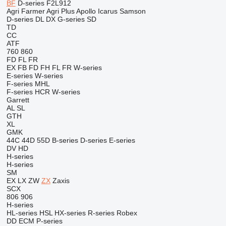
BF
D-series
F2L912
Agri Farmer
Agri Plus
Apollo
Icarus
Samson
D-series
DL
DX
G-series
SD
TD
CC
ATF
760
860
FD
FL
FR
EX
FB
FD
FH
FL
FR
W-series
E-series
W-series
F-series
MHL
F-series
HCR
W-series
Garrett
AL
SL
GTH
XL
GMK
44C
44D
55D
B-series
D-series
E-series
DV
HD
H-series
H-series
SM
EX
LX
ZW
ZX
Zaxis
SCX
806
906
H-series
HL-series
HSL
HX-series
R-series
Robex
DD
ECM
P-series