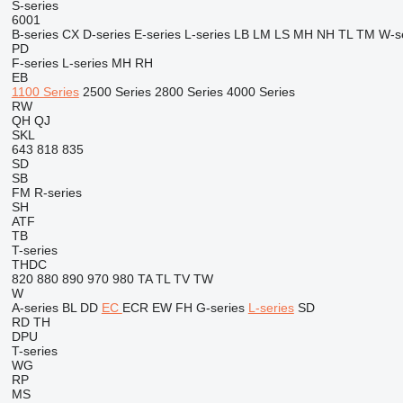
S-series
6001
B-series
CX
D-series
E-series
L-series
LB
LM
LS
MH
NH
TL
TM
W-s
PD
F-series
L-series
MH
RH
EB
1100 Series
2500 Series
2800 Series
4000 Series
RW
QH
QJ
SKL
643
818
835
SD
SB
FM
R-series
SH
ATF
TB
T-series
THDC
820
880
890
970
980
TA
TL
TV
TW
W
A-series
BL
DD
EC
ECR
EW
FH
G-series
L-series
SD
RD
TH
DPU
T-series
WG
RP
MS