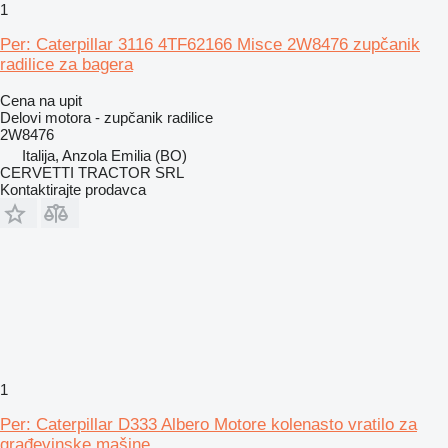
1
Per: Caterpillar 3116 4TF62166 Misce 2W8476 zupčanik
radilice za bagera
Cena na upit
Delovi motora - zupčanik radilice
2W8476
Italija, Anzola Emilia (BO)
CERVETTI TRACTOR SRL
Kontaktirajte prodavca
1
Per: Caterpillar D333 Albero Motore kolenasto vratilo za
građevinske mašine