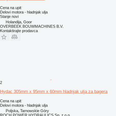
Cena na upit
Delovi motora - hladnjak ulja
Stanje
novi
Holandija, Goor
OVERBEEK BOUWMACHINES B.V.
Kontaktirajte prodavca
2
Hydac 305mm x 95mm x 60mm hladnjak ulja za bagera
Cena na upit
Delovi motora - hladnjak ulja
Poljska, Tarnowskie Góry
ROCH POWER HYDRAULICS Sp. z o.o.