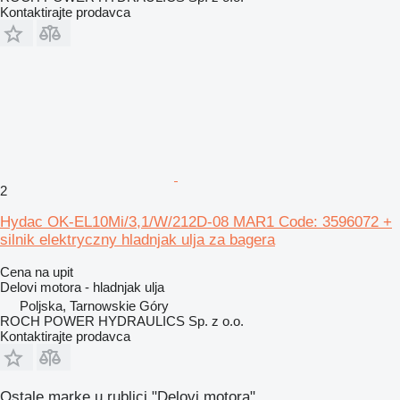
Kontaktirajte prodavca
2
Hydac OK-EL10Mi/3,1/W/212D-08 MAR1 Code: 3596072 +
silnik elektryczny hladnjak ulja za bagera
Cena na upit
Delovi motora - hladnjak ulja
Poljska, Tarnowskie Góry
ROCH POWER HYDRAULICS Sp. z o.o.
Kontaktirajte prodavca
Ostale marke u rublici "Delovi motora".