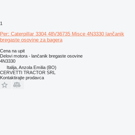
1
Per: Caterpillar 3304 48V36735 Misce 4N3330 lančanik
bregaste osovine za bagera
Cena na upit
Delovi motora - lančanik bregaste osovine
4N3330
Italija, Anzola Emilia (BO)
CERVETTI TRACTOR SRL
Kontaktirajte prodavca