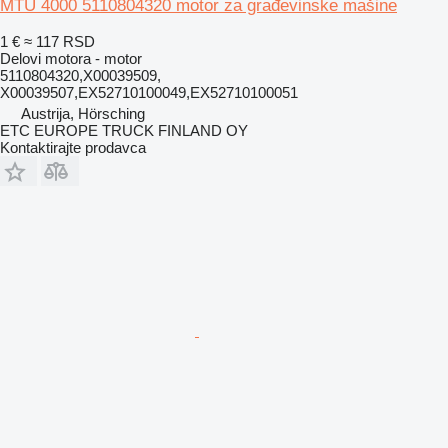
MTU 4000 5110804320 motor za građevinske mašine
1 €
≈ 117 RSD
Delovi motora - motor
5110804320,X00039509,
X00039507,EX52710100049,EX52710100051
Austrija, Hörsching
ETC EUROPE TRUCK FINLAND OY
Kontaktirajte prodavca