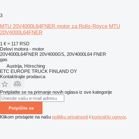
3
MTU 20V4000L64FNER motor za Rolls-Royce MTU
20V4000L64FNER
1 €
≈ 117 RSD
Delovi motora - motor
20V4000L64FNER 20V4000GS, 20V4000L64 FNER
gas
Austrija, Hörsching
ETC EUROPE TRUCK FINLAND OY
Kontaktirajte prodavca
Pretplatite se na primanje novih oglasa iz ove kategorije
Potpišite se
Klikom pristajete na našu
politiku privatnosti
i
korisnički ugovor
.