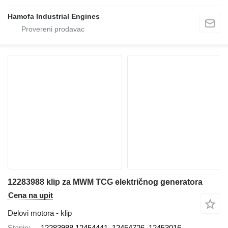
Hamofa Industrial Engines
12283988 klip za MWM TCG električnog generatora
Cena na upit
Delovi motora - klip
Stanje
12283988 12454441, 12454726, 12453016