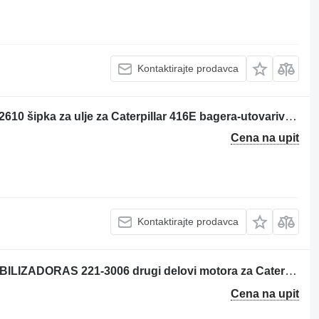
Kontaktirajte prodavca
MEDIDOR DE NIVEL DE ACEITE 230-2610 šipka za ulje za Caterpillar 416E bagera-utovarivača
Cena na upit
Kontaktirajte prodavca
PALANCA PARA VÃLVULA DE ESTABILIZADORAS 221-3006 drugi delovi motora za Caterpillar 416E bagera-utovarivača
Cena na upit