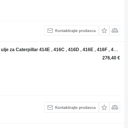
Kontaktirajte prodavca
Pompa transmisie 1217385 pumpa za ulje za Caterpillar 414E , 416C , 416D , 416E , 416F , 420D , 420E , 420F , 422E , 422F , 424B , 424B HD , 424D , 426C , 428C , 428D , 428E , 428F , 430D , 430E , 430F , 432D , 432E , 432F , 434E , 434F , 436C , 438C , 438D , 442D , 442E , 444E , 444F bagera-utovarivača
276,40 €
Kontaktirajte prodavca