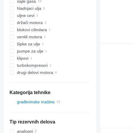
sajle gasa
hladnjaci ulja
uljne cevi
držači motora
blokovi cilindara
ventili motora
šipke za ulje
pumpe za ulje
klipovi
turbokompresori
drugi delovi motora
Kategorija tehnike
građevinske mašine
bageri
bageri-utovarivači
Tip rezervnih delova
rovokopači
analogni