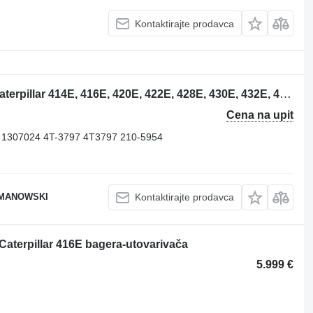
Kontaktirajte prodavca
Caterpillar 2105954 hladnjak ulja za Caterpillar 414E, 416E, 420E, 422E, 428E, 430E, 432E, 434E, 442E, 444E bagera-utovarivača
Cena na upit
 1307024 4T-3797 4T3797 210-5954
OMANOWSKI
Kontaktirajte prodavca
a Caterpillar 416E bagera-utovarivača
5.999 €