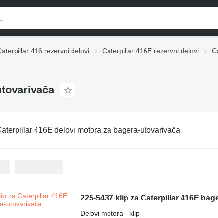
Caterpillar 416 rezervni delovi
Caterpillar 416E rezervni delovi
Ca
utovarivačа
aterpillar 416E delovi motora za bagerа-utovarivačа
225-5437 klip za Caterpillar 416E bag
Delovi motora - klip