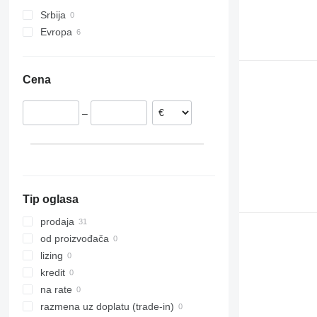
Srbija
D series
Evropa
D4
Rumunija
D5
Poljska
D6
Cena
Italija
–
Tip oglasa
prodaja
od proizvođača
lizing
kredit
na rate
razmena uz doplatu (trade-in)