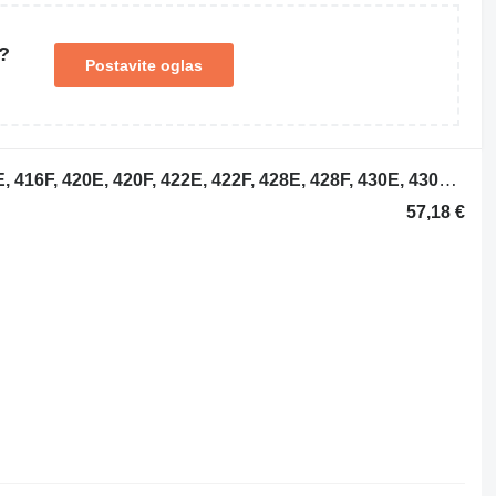
?
Postavite oglas
2093366 sajla gasa za Caterpillar 416E, 416F, 420E, 420F, 422E, 422F, 428E, 428F, 430E, 430F, 432E, 432F, 434E, 434F, 442E, 444E, 444F bagera-utovarivača
57,18 €