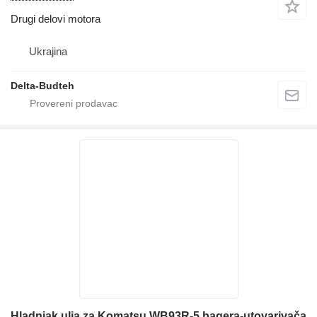
Drugi delovi motora
Ukrajina
Delta-Budteh
Hladnjak ulja za Komatsu WB93R-5 bagera-utovarivača