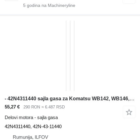
5
godina na Machineryline
- 42N4311440 sajla gasa za Komatsu WB142, WB146, WB146PS, WB156, WB156PS, WB91R, WB93R, WB93S, WB97R, WB97S bagera-utovarivača
55,27 €
290 RON
≈ 6.487 RSD
Delovi motora - sajla gasa
42N4311440, 42N-43-11440
Rumunija, ILFOV