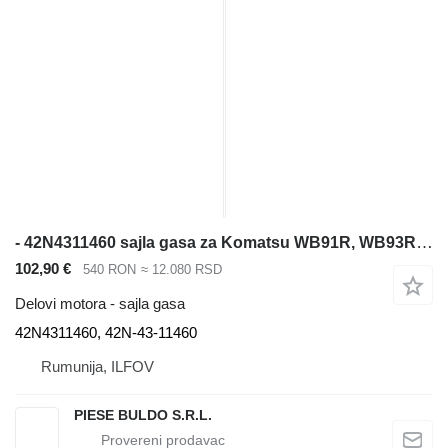
- 42N4311460 sajla gasa za Komatsu WB91R, WB93R, WB93S, WB97R, WB97S bagera-utovarivača
102,90 €
540 RON
≈ 12.080 RSD
Delovi motora - sajla gasa
42N4311460, 42N-43-11460
Rumunija, ILFOV
PIESE BULDO S.R.L.