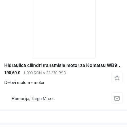
Hidraulica cilindri transmisie motor za Komatsu WB93 WB97 bagera-utovarivača po rezervnim delovima
190,60 €
1.000 RON
≈ 22.370 RSD
Delovi motora - motor
Rumunija, Targu Mrues