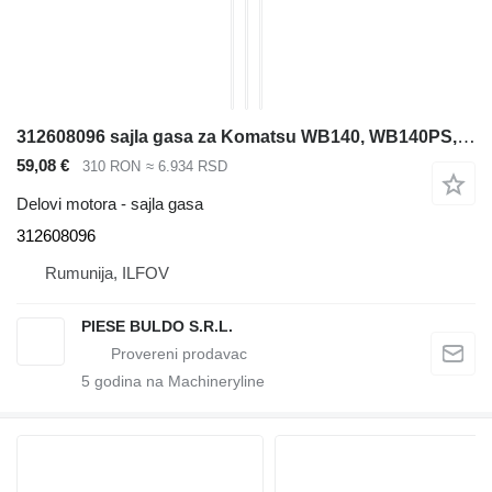
312608096 sajla gasa za Komatsu WB140, WB140PS, WB150, WB150AWS, WB150PS, WB91R, WB93R, WB97R, WB97S bagera-utovarivača
59,08 €
310 RON
≈ 6.934 RSD
Delovi motora - sajla gasa
312608096
Rumunija, ILFOV
PIESE BULDO S.R.L.
5
godina na Machineryline