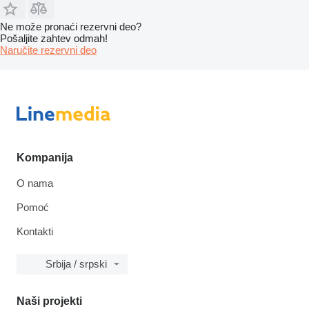
Ne može pronaći rezervni dеo?
Pošaljite zahtev odmah!
Naručite rezervni dеo
Kompanija
O nama
Pomoć
Kontakti
Srbija / srpski
Naši projekti