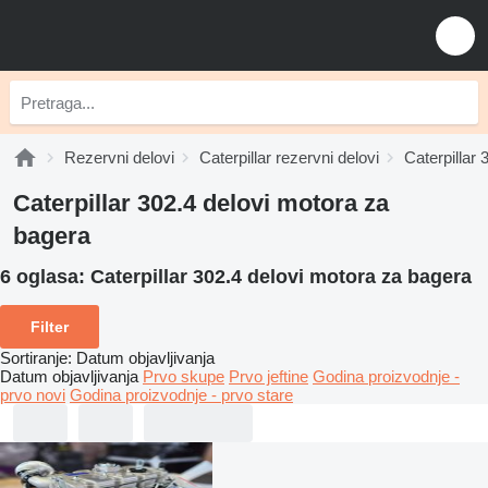
Rezervni delovi
Caterpillar rezervni delovi
Caterpillar 
Caterpillar 302.4 delovi motora za
bagerа
6 oglasa:
Caterpillar 302.4 delovi motora za bagerа
Filter
Sortiranje
:
Datum objavljivanja
Datum objavljivanja
Prvo skupe
Prvo jeftine
Godina proizvodnje -
prvo novi
Godina proizvodnje - prvo stare