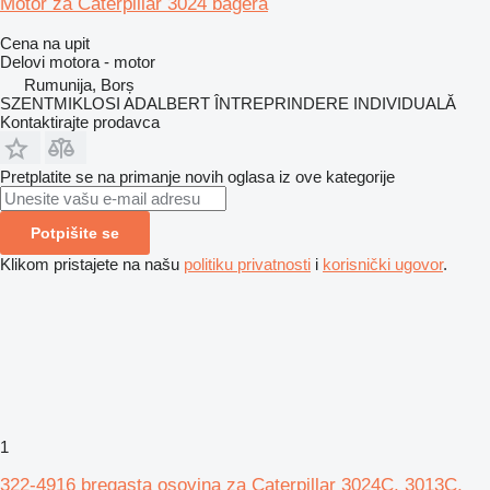
Motor za Caterpillar 3024 bagera
Cena na upit
Delovi motora - motor
Rumunija, Borș
SZENTMIKLOSI ADALBERT ÎNTREPRINDERE INDIVIDUALĂ
Kontaktirajte prodavca
Pretplatite se na primanje novih oglasa iz ove kategorije
Potpišite se
Klikom pristajete na našu
politiku privatnosti
i
korisnički ugovor
.
1
322-4916 bregasta osovina za Caterpillar 3024C, 3013C,