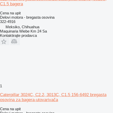
C1.5 bagera
Cena na upit
Delovi motora - bregasta osovina
322-4916
Meksiko, Chihuahua
Maquinaria Wiebe Km 24 Sa
Kontaktirajte prodavca
1
Caterpillar 3024C, C2.2, 3013C, C1.5 156-6492 bregasta
osovina za bagera-utovarivača
Cena na upit