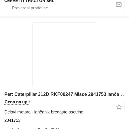
CERVETTI TRACTOR SRL
Per: Caterpillar 312D RKF00247 Misce 2941753 lančanik bregaste osovine za Caterpillar 312D bagera
Cena na upit
Delovi motora - lančanik bregaste osovine
2941753