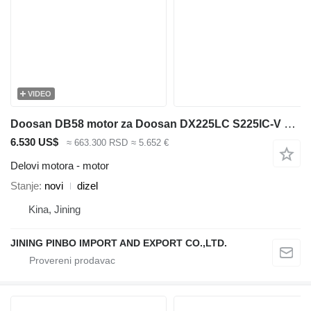
VIDEO
Doosan DB58 motor za Doosan DX225LC S225lC-V bagera
6.530 US$
≈ 663.300 RSD
≈ 5.652 €
Delovi motora - motor
Stanje
novi
dizel
Kina, Jining
JINING PINBO IMPORT AND EXPORT CO.,LTD.