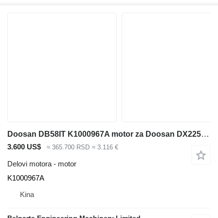
Doosan DB58IT K1000967A motor za Doosan DX225LCA bagera
3.600 US$
≈ 365.700 RSD
≈ 3.116 €
Delovi motora - motor
K1000967A
Kina
Belparts Engineering Machinery Limited