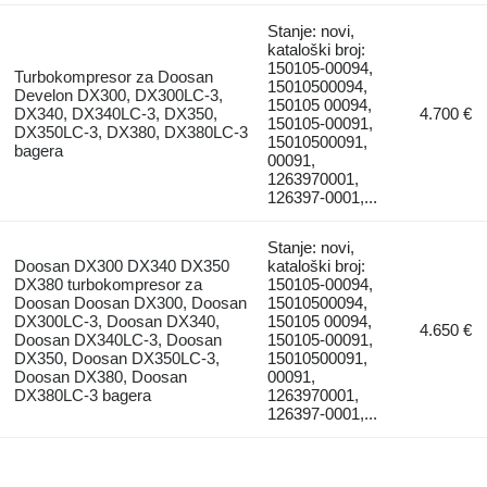
Stanje: novi,
kataloški broj:
150105-00094,
Turbokompresor za Doosan
15010500094,
Develon DX300, DX300LC-3,
150105 00094,
DX340, DX340LC-3, DX350,
4.700 €
150105-00091,
DX350LC-3, DX380, DX380LC-3
15010500091,
bagera
00091,
1263970001,
126397-0001,...
Stanje: novi,
Doosan DX300 DX340 DX350
kataloški broj:
DX380 turbokompresor za
150105-00094,
Doosan Doosan DX300, Doosan
15010500094,
DX300LC-3, Doosan DX340,
150105 00094,
4.650 €
Doosan DX340LC-3, Doosan
150105-00091,
DX350, Doosan DX350LC-3,
15010500091,
Doosan DX380, Doosan
00091,
DX380LC-3 bagera
1263970001,
126397-0001,...