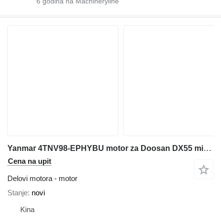
6
godina na Machineryline
Yanmar 4TNV98-EPHYBU motor za Doosan DX55 mini bagera
Cena na upit
Delovi motora - motor
Stanje
novi
Kina