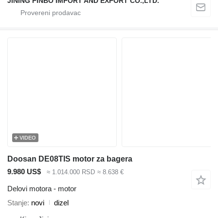
JINING PINBO IMPORT AND EXPORT CO.,LTD.
VIDEO
Doosan DE08TIS motor za bagera
9.980 US$
≈ 1.014.000 RSD
≈ 8.638 €
Delovi motora - motor
Stanje
novi
dizel