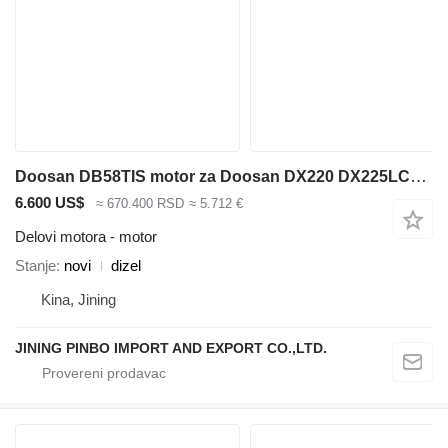
Doosan DB58TIS motor za Doosan DX220 DX225LCA bagera
6.600 US$
≈ 670.400 RSD
≈ 5.712 €
Delovi motora - motor
Stanje
novi
dizel
Kina, Jining
JINING PINBO IMPORT AND EXPORT CO.,LTD.