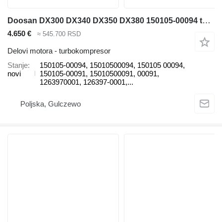
Doosan DX300 DX340 DX350 DX380 150105-00094 turbokompresor za Doosan Doosan DX300, Doosan DX300LC-3, Doosan DX340, Doosan DX340LC-3, Doosan DX350, Doosan DX350LC-3, Doosan DX380, Doosan DX380LC-3 bagera
4.650 €
≈ 545.700 RSD
Delovi motora - turbokompresor
Stanje
150105-00094, 15010500094, 150105 00094,
novi
150105-00091, 15010500091, 00091,
1263970001, 126397-0001,...
Poljska, Gulczewo