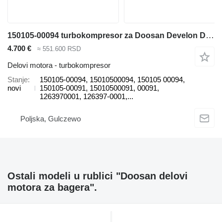
150105-00094 turbokompresor za Doosan Develon DX300, DX300LC-3, DX340, DX340LC-3, DX350, DX350LC-3, DX380, DX380LC-3 bagera
4.700 €
≈ 551.600 RSD
Delovi motora - turbokompresor
Stanje
150105-00094, 15010500094, 150105 00094,
novi
150105-00091, 15010500091, 00091,
1263970001, 126397-0001,...
Poljska, Gulczewo
Ostali modeli u rublici "Doosan delovi
motora za bagerа".