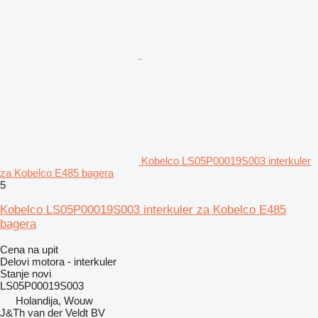
Kobelco LS05P00019S003 interkuler
za Kobelco E485 bagera
5
Kobelco LS05P00019S003 interkuler za Kobelco E485
bagera
Cena na upit
Delovi motora - interkuler
Stanje
novi
LS05P00019S003
Holandija, Wouw
J&Th van der Veldt BV