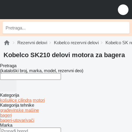
Rezervni delovi
Kobelco rezervni delovi
Kobelco SK re
Kobelco SK210 delovi motora za bagerа
Pretraga
(kataloški broj, marka, model, rezervni deo)
Kategorija
košuljice cilindra
motori
Kategorija tehnike
građevinske mašine
bageri
bageri-utovarivači
Marka