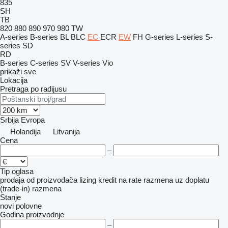
835
SH
TB
820
880
890
970
980
TW
A-series
B-series
BL
BLC
EC
ECR
EW
FH
G-series
L-series
S-
series
SD
RD
B-series
C-series
SV
V-series
Vio
prikaži sve
Lokacija
Pretraga po radijusu
Srbija
Evropa
Holandija
Litvanija
Cena
–
Tip oglasa
prodaja
od proizvođača
lizing
kredit
na rate
razmena uz doplatu
(trade-in)
razmena
Stanje
novi
polovne
Godina proizvodnje
–