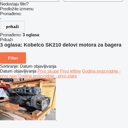
Nedostaju filtri?
Predložite izmenu
Pronađeno:
-
prikaži
Pronađeno:
3 oglasa
Prikaži
3 oglasa:
Kobelco SK210 delovi motora za bagerа
Filter
Sortiranje
:
Datum objavljivanja
Datum objavljivanja
Prvo skupe
Prvo jeftine
Godina proizvodnje -
prvo novi
Godina proizvodnje - prvo stare