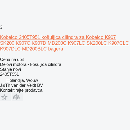
3
Kobelco 2405T951 košuljica cilindra za Kobelco K907
SK200 K907C K907D MD200C K907LC SK200LC K907CLC
K907DLC MD200BLC bagera
Cena na upit
Delovi motora - košuljica cilindra
Stanje
novi
2405T951
Holandija, Wouw
J&Th van der Veldt BV
Kontaktirajte prodavca