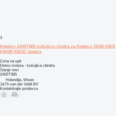
3
Kobelco 2405T985 košuljica cilindra za Kobelco SK60 K903
K903B K903C bagera
Cena na upit
Delovi motora - košuljica cilindra
Stanje
novi
2405T985
Holandija, Wouw
J&Th van der Veldt BV
Kontaktirajte prodavca