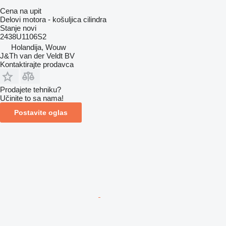
Cena na upit
Delovi motora - košuljica cilindra
Stanje
novi
2438U1106S2
Holandija, Wouw
J&Th van der Veldt BV
Kontaktirajte prodavca
Prodajete tehniku?
Učinite to sa nama!
Postavite oglas