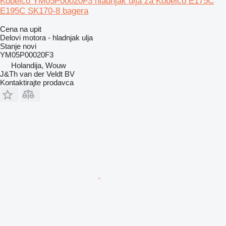
Kobelco YM05P00020F3 hladnjak ulja za Kobelco E175C
E195C SK170-8 bagera
Cena na upit
Delovi motora - hladnjak ulja
Stanje
novi
YM05P00020F3
Holandija, Wouw
J&Th van der Veldt BV
Kontaktirajte prodavca