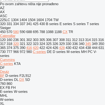
Po ovom zahtevu ništa nije pronađeno
AZ
AX
ASC
225LC
1304
1404
1504
1604
1704
TW
320
331
334
337
341
425
430
B series
E series
S series
T series
Steiger
450
570
580
590
688
695
788
1088
1188
CX
TR
Caterpillar
120
160
236
301
302
303
305
306
307
308
311
312
313
314
315
316
317
318
320
321
322
323
324
325
326
329
330
336
340
345
349
350
365
374
375
390
416
420
422
424
426
428
430
432
434
438
444
631
730
777
966
972
980
C-series
DE
D series
M-series
MH
PC
V-
series
Cummins
C-series
KTA
DF
Deutz
BF
D-series
F2L912
D-series
DL
DX
SD
760
860
EX
FB
FH
E-series
W-series
MHL
W-series
XL