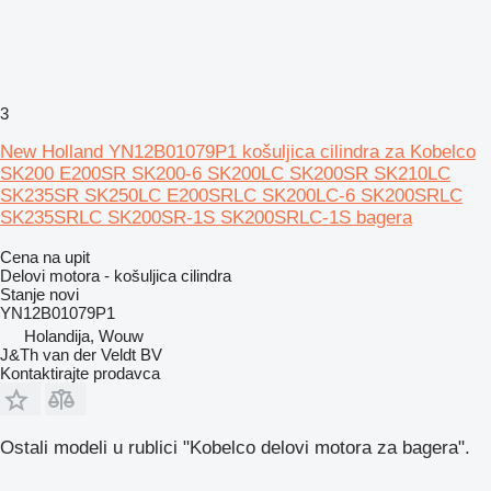
3
New Holland YN12B01079P1 košuljica cilindra za Kobelco
SK200 E200SR SK200-6 SK200LC SK200SR SK210LC
SK235SR SK250LC E200SRLC SK200LC-6 SK200SRLC
SK235SRLC SK200SR-1S SK200SRLC-1S bagera
Cena na upit
Delovi motora - košuljica cilindra
Stanje
novi
YN12B01079P1
Holandija, Wouw
J&Th van der Veldt BV
Kontaktirajte prodavca
Ostali modeli u rublici "Kobelco delovi motora za bagerа".