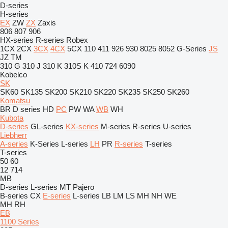
D-series
H-series
EX
ZW
ZX
Zaxis
806
807
906
HX-series
R-series
Robex
1CX
2CX
3CX
4CX
5CX
110
411
926
930
8025
8052
G-Series
JS
JZ
TM
310 G
310 J
310 K
310S K
410
724
6090
Kobelco
SK
SK60
SK135
SK200
SK210
SK220
SK235
SK250
SK260
Komatsu
BR
D series
HD
PC
PW
WA
WB
WH
Kubota
D-series
GL-series
KX-series
M-series
R-series
U-series
Liebherr
A-series
K-Series
L-series
LH
PR
R-series
T-series
T-series
50
60
12
714
MB
D-series
L-series
MT
Pajero
B-series
CX
E-series
L-series
LB
LM
LS
MH
NH
WE
MH
RH
EB
1100 Series