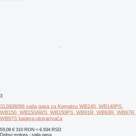
3
312608096 sajla gasa za Komatsu WB140, WB140PS,
WB150, WB150AWS, WB150PS, WB91R, WB93R, WB97R,
WB97S bagera-utovarivača
59,08 €
310 RON
≈ 6.934 RSD
Delovi motora - sajla gasa