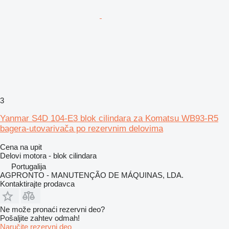
3
Yanmar S4D 104-E3 blok cilindara za Komatsu WB93-R5
bagera-utovarivača po rezervnim delovima
Cena na upit
Delovi motora - blok cilindara
Portugalija
AGPRONTO - MANUTENÇÃO DE MÁQUINAS, LDA.
Kontaktirajte prodavca
Ne može pronaći rezervni dеo?
Pošaljite zahtev odmah!
Naručite rezervni dеo