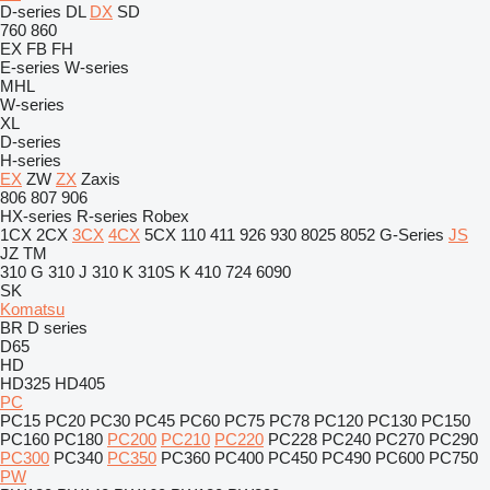
D-series
DL
DX
SD
760
860
EX
FB
FH
E-series
W-series
MHL
W-series
XL
D-series
H-series
EX
ZW
ZX
Zaxis
806
807
906
HX-series
R-series
Robex
1CX
2CX
3CX
4CX
5CX
110
411
926
930
8025
8052
G-Series
JS
JZ
TM
310 G
310 J
310 K
310S K
410
724
6090
SK
Komatsu
BR
D series
D65
HD
HD325
HD405
PC
PC15
PC20
PC30
PC45
PC60
PC75
PC78
PC120
PC130
PC150
PC160
PC180
PC200
PC210
PC220
PC228
PC240
PC270
PC290
PC300
PC340
PC350
PC360
PC400
PC450
PC490
PC600
PC750
PW