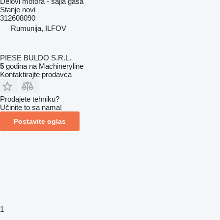
Delovi motora - sajla gasa
Stanje
novi
312608090
Rumunija, ILFOV
PIESE BULDO S.R.L.
5
godina na Machineryline
Kontaktirajte prodavca
Prodajete tehniku?
Učinite to sa nama!
Postavite oglas
1