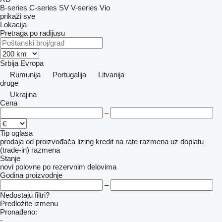
B-series
C-series
SV
V-series
Vio
prikaži sve
Lokacija
Pretraga po radijusu
Srbija
Evropa
Rumunija
Portugalija
Litvanija
druge
Ukrajina
Cena
–
Tip oglasa
prodaja
od proizvođača
lizing
kredit
na rate
razmena uz doplatu
(trade-in)
razmena
Stanje
novi
polovne
po rezervnim delovima
Godina proizvodnje
–
Nedostaju filtri?
Predložite izmenu
Pronađeno:
-