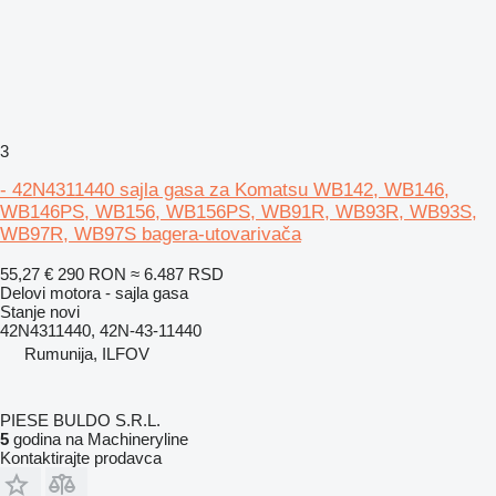
3
- 42N4311440 sajla gasa za Komatsu WB142, WB146,
WB146PS, WB156, WB156PS, WB91R, WB93R, WB93S,
WB97R, WB97S bagera-utovarivača
55,27 €
290 RON
≈ 6.487 RSD
Delovi motora - sajla gasa
Stanje
novi
42N4311440, 42N-43-11440
Rumunija, ILFOV
PIESE BULDO S.R.L.
5
godina na Machineryline
Kontaktirajte prodavca