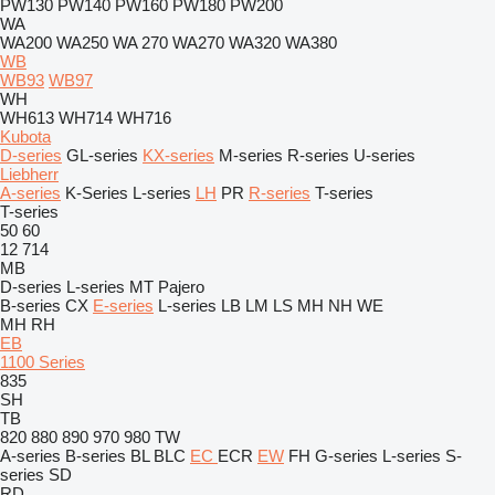
PW130
PW140
PW160
PW180
PW200
WA
WA200
WA250
WA 270
WA270
WA320
WA380
WB
WB93
WB97
WH
WH613
WH714
WH716
Kubota
D-series
GL-series
KX-series
M-series
R-series
U-series
Liebherr
A-series
K-Series
L-series
LH
PR
R-series
T-series
T-series
50
60
12
714
MB
D-series
L-series
MT
Pajero
B-series
CX
E-series
L-series
LB
LM
LS
MH
NH
WE
MH
RH
EB
1100 Series
835
SH
TB
820
880
890
970
980
TW
A-series
B-series
BL
BLC
EC
ECR
EW
FH
G-series
L-series
S-
series
SD
RD