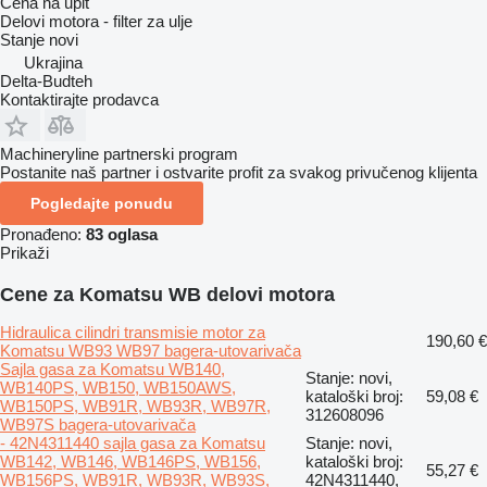
Cena na upit
Delovi motora - filter za ulje
Stanje
novi
Ukrajina
Delta-Budteh
Kontaktirajte prodavca
Machineryline partnerski program
Postanite naš partner i ostvarite profit za svakog privučenog klijenta
Pogledajte ponudu
Pronađeno:
83 oglasa
Prikaži
Cene za Komatsu WB delovi motora
Hidraulica cilindri transmisie motor za
190,60 €
Komatsu WB93 WB97 bagerа-utovarivačа
Sajla gasa za Komatsu WB140,
Stanje: novi,
WB140PS, WB150, WB150AWS,
kataloški broj:
59,08 €
WB150PS, WB91R, WB93R, WB97R,
312608096
WB97S bagerа-utovarivačа
- 42N4311440 sajla gasa za Komatsu
Stanje: novi,
WB142, WB146, WB146PS, WB156,
kataloški broj:
55,27 €
WB156PS, WB91R, WB93R, WB93S,
42N4311440,