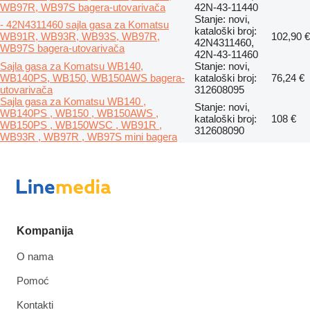
WB97R, WB97S bagerа-utovarivačа
42N-43-11440
Stanje: novi,
- 42N4311460 sajla gasa za Komatsu
kataloški broj:
WB91R, WB93R, WB93S, WB97R,
102,90 €
42N4311460,
WB97S bagerа-utovarivačа
42N-43-11460
Sajla gasa za Komatsu WB140,
Stanje: novi,
WB140PS, WB150, WB150AWS bagerа-
kataloški broj:
76,24 €
utovarivačа
312608095
Sajla gasa za Komatsu WB140 ,
Stanje: novi,
WB140PS , WB150 , WB150AWS ,
kataloški broj:
108 €
WB150PS , WB150WSC , WB91R ,
312608090
WB93R , WB97R , WB97S mini bagera
Kompanija
O nama
Pomoć
Kontakti