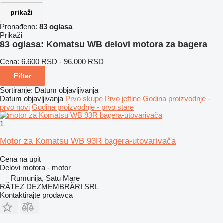
prikaži
Pronađeno:
83 oglasa
Prikaži
83 oglasa:
Komatsu WB delovi motora za bagerа
Cena:
6.600 RSD - 96.000 RSD
Filter
Sortiranje
:
Datum objavljivanja
Datum objavljivanja
Prvo skupe
Prvo jeftine
Godina proizvodnje -
prvo novi
Godina proizvodnje - prvo stare
1
Motor za Komatsu WB 93R bagera-utovarivača
Cena na upit
Delovi motora - motor
Rumunija, Satu Mare
RĂTEZ DEZMEMBRĂRI SRL
Kontaktirajte prodavca