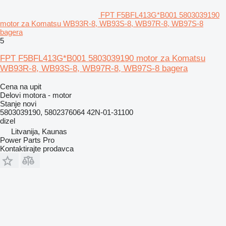
FPT F5BFL413G*B001 5803039190
motor za Komatsu WB93R-8, WB93S-8, WB97R-8, WB97S-8
bagera
5
FPT F5BFL413G*B001 5803039190 motor za Komatsu
WB93R-8, WB93S-8, WB97R-8, WB97S-8 bagera
Cena na upit
Delovi motora - motor
Stanje
novi
5803039190, 5802376064 42N-01-31100
dizel
Litvanija, Kaunas
Power Parts Pro
Kontaktirajte prodavca