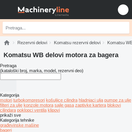
Rezervni delovi
Komatsu rezervni delovi
Komatsu WB 
Komatsu WB delovi motora za bagerа
Pretraga
(kataloški broj, marka, model, rezervni deo)
Kategorija
motori
turbokompresori
košuljice cilindra
hladnjaci ulja
pumpe za ulje
filteri za ulje
konzole motora
sajle gasa
zaptivke kartera
blokovi
cilindara
poklopci ventila
klipovi
prikaži sve
Kategorija tehnike
građevinske mašine
bageri