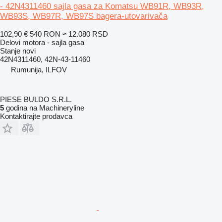
- 42N4311460 sajla gasa za Komatsu WB91R, WB93R,
WB93S, WB97R, WB97S bagera-utovarivača
102,90 €
540 RON
≈ 12.080 RSD
Delovi motora - sajla gasa
Stanje
novi
42N4311460, 42N-43-11460
Rumunija, ILFOV
PIESE BULDO S.R.L.
5
godina na Machineryline
Kontaktirajte prodavca