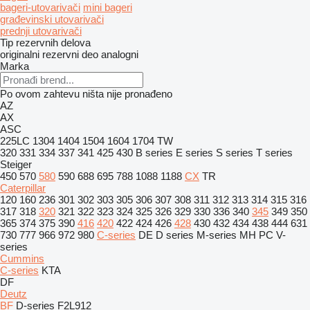
bageri-utovarivači
mini bageri
građevinski utovarivači
prednji utovarivači
Tip rezervnih delova
originalni rezervni deo
analogni
Marka
Po ovom zahtevu ništa nije pronađeno
AZ
AX
ASC
225LC
1304
1404
1504
1604
1704
TW
320
331
334
337
341
425
430
B series
E series
S series
T series
Steiger
450
570
580
590
688
695
788
1088
1188
CX
TR
Caterpillar
120
160
236
301
302
303
305
306
307
308
311
312
313
314
315
316
317
318
320
321
322
323
324
325
326
329
330
336
340
345
349
350
365
374
375
390
416
420
422
424
426
428
430
432
434
438
444
631
730
777
966
972
980
C-series
DE
D series
M-series
MH
PC
V-
series
Cummins
C-series
KTA
DF
Deutz
BF
D-series
F2L912