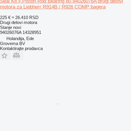
Seal Kit F.Piston Rod Bearing 80 94026076A drugi delovi
motora za Liebherr R914B / R926 COMP bagera
225 €
≈ 26.410 RSD
Drugi delovi motora
Stanje
novi
94026076A 14328951
Holandija, Ede
Grovema BV
Kontaktirajte prodavca