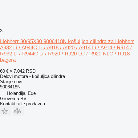
3
Liebherr 80/95X80 9006418N košuljica cilindra za Liebherr
A932 Li / A944C Li / A918 / A920 / A914 Li / A914 / R914 /
R932 Li / R944C Li / R920 / R920 LC / R920 NLC / R918
bagera
60 €
≈ 7.042 RSD
Delovi motora - košuljica cilindra
Stanje
novi
9006418N
Holandija, Ede
Grovema BV
Kontaktirajte prodavca