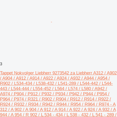
3
Tappet Nokvolger Liebherr 9273542 za Liebherr A312 / A902
/ A904 / A912 / A914 / A922 / A924 / A932 / A944 / A954 /
R902 / L534-434 / L538-432 / L541-289 / L544-442 / L544-
443 / L544-444 / L554-452 / L564 / L574 / L580 / A942 /
A974 / P904 / P912 / P932 / P934 / P942 / P944 / P954 /
P964 / P974 / R321 / R902 / R904 / R912 / R914 / R922 /
R924 / R932 / R934 / R942 / R944 / R954 / R964 / R974 - A
312 / A 902 / A 904 / A 912 / A 914 / A 922 / A 924 / A 932 / A
944 / A 954 / R 902 / L 534 - 434 / L 538 - 432 / L 541 - 289 /