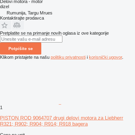
Delovi motora - motor
dizel
Rumunija, Targu Mrues
Kontaktirajte prodavca
Pretplatite se na primanje novih oglasa iz ove kategorije
Potpišite se
Klikom pristajete na našu
politiku privatnosti
i
korisnički ugovor
.
1
PISTON ROD 9064707 drugi delovi motora za Liebherr
R321; R902; R904; R914; R918 bagera
Cena na upit