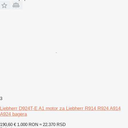
3
Liebherr D924T-E A1 motor za Liebherr R914 R924 A914
A924 bagera
190,60 €
1.000 RON
≈ 22.370 RSD