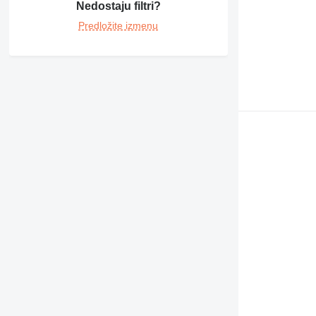
430
Nedostaju filtri?
432
Predložite izmenu
434
438
444
631
730
777
966
972
980
C-series
DE
D series
M-series
MH
PC
V-series