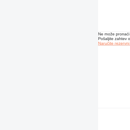
Ne može pronaći 
Pošaljite zahtev
Naručite rezervni