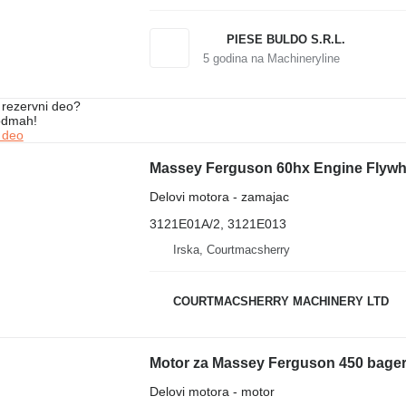
PIESE BULDO S.R.L.
5
godina na Machineryline
rezervni dеo?
 odmah!
 dеo
Delovi motora - zamajac
3121E01A/2, 3121E013
Irska, Courtmacsherry
COURTMACSHERRY MACHINERY LTD
Motor za Massey Ferguson 450 bager
Delovi motora - motor