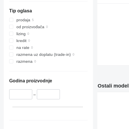
326
Tip oglasa
329
330
prodaja
336
od proizvođača
340
lizing
345
kredit
349
na rate
350
razmena uz doplatu (trade-in)
365
razmena
374
375
Godina proizvodnje
390
Ostali model
416
–
420
422
424
426
428