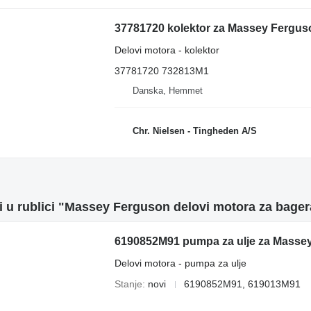
37781720 kolektor za Massey Fergus
Delovi motora - kolektor
37781720 732813M1
Danska, Hemmet
Chr. Nielsen - Tingheden A/S
i u rublici "Massey Ferguson delovi motora za bager
6190852M91 pumpa za ulje za Massey
Delovi motora - pumpa za ulje
Stanje
novi
6190852M91, 619013M91