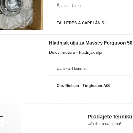
Španija, Uxes
TALLERES A.CAPELÁN S.L.
Hladnjak ulja za Massey Ferguson 5
Delovi motora - hladnjak ulja
Danska, Hemmet
Chr. Nielsen - Tingheden A/S
Prodajete tehniku
Učinite to sa nama!