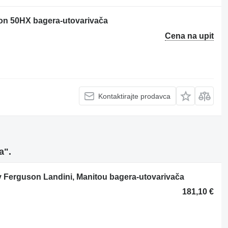
on 50HX bagera-utovarivača
Cena na upit
Kontaktirajte prodavca
а".
 Ferguson Landini, Manitou bagera-utovarivača
181,10 €