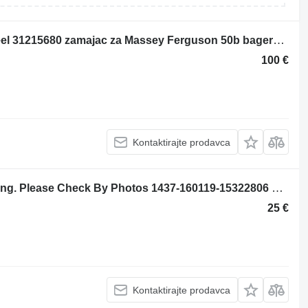
Massey Ferguson 50b Engine Flywheel 31215680 zamajac za Massey Ferguson 50b bagera-utovarivača
100 €
Kontaktirajte prodavca
Massey Ferguson 50b Oil Filter Housing. Please Check By Photos 1437-160119-15322806 kućište filtera za ulje za Massey Ferguson 50b bagera-utovarivača
25 €
Kontaktirajte prodavca