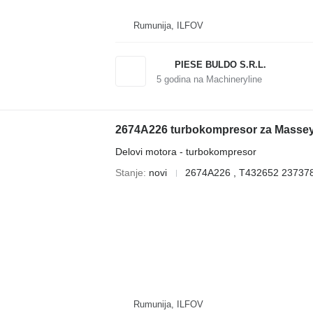
Rumunija, ILFOV
PIESE BULDO S.R.L.
5
godina na Machineryline
2674A226 turbokompresor za Massey 
Delovi motora - turbokompresor
Stanje
novi
2674A226 , T432652 23737
Rumunija, ILFOV