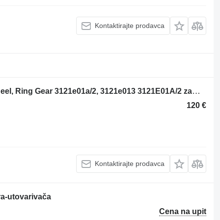
Kontaktirajte prodavca
Massey Ferguson 60hx Engine Flywheel, Ring Gear 3121e01a/2, 3121e013 3121E01A/2 zamajac za Massey Ferguson 60hx bagera-utovarivača
120 €
Kontaktirajte prodavca
a-utovarivača
Cena na upit