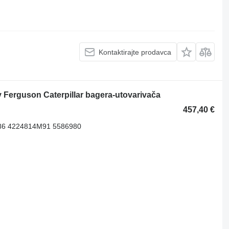
Kontaktirajte prodavca
Ferguson Caterpillar bagera-utovarivača
457,40 €
86 4224814M91 5586980