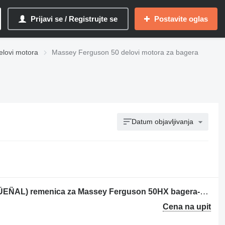
Prijavi se / Registrujte se
Postavite oglas
lovi motora
Massey Ferguson 50 delovi motora za bagerа
Datum objavljivanja
Massey Ferguson 50HX (POLEA CIGÜEÑAL) remenica za Massey Ferguson 50HX bagera-utovarivača
Cena na upit