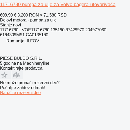
11716780 pumpa za ulje za Volvo bagera-utovarivača
609,90 €
3.200 RON
≈ 71.580 RSD
Delovi motora - pumpa za ulje
Stanje
novi
11716780 , VOE11716780 135190 87429970 204977060
6194309M91 CA0135190
Rumunija, ILFOV
PIESE BULDO S.R.L.
5
godina na Machineryline
Kontaktirajte prodavca
Ne može pronaći rezervni dеo?
Pošaljite zahtev odmah!
Naručite rezervni dеo