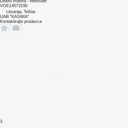
Delovi motora - interkuler
VOE14573190
Litvanija, Telšiai
UAB “KASIMA”
Kontaktirajte prodavca
3