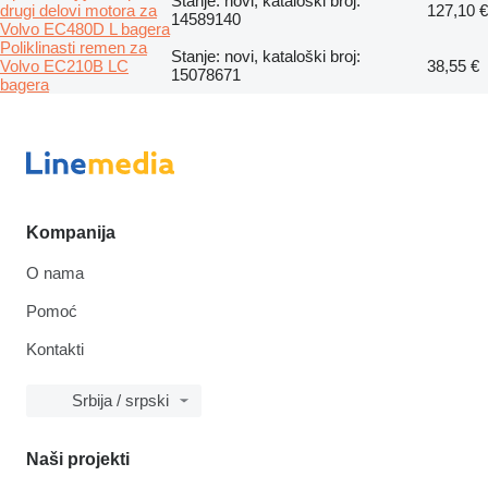
Stanje: novi, kataloški broj:
drugi delovi motora za
127,10 €
14589140
Volvo EC480D L bagera
Poliklinasti remen za
Stanje: novi, kataloški broj:
Volvo EC210B LC
38,55 €
15078671
bagera
Kompanija
O nama
Pomoć
Kontakti
Srbija / srpski
Naši projekti