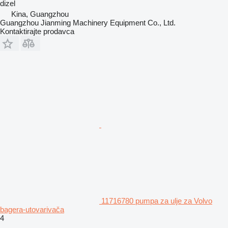
dizel
Kina, Guangzhou
Guangzhou Jianming Machinery Equipment Co., Ltd.
Kontaktirajte prodavca
11716780 pumpa za ulje za Volvo
bagerа-utovarivačа
4