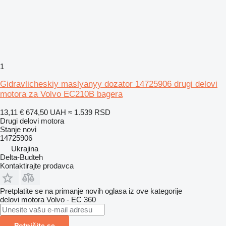
1
Gidravlicheskiy maslyanyy dozator 14725906 drugi delovi
motora za Volvo EC210B bagera
13,11 €
674,50 UAH
≈ 1.539 RSD
Drugi delovi motora
Stanje
novi
14725906
Ukrajina
Delta-Budteh
Kontaktirajte prodavca
Pretplatite se na primanje novih oglasa iz ove kategorije
delovi motora
Volvo - EC 360
Potpišite se