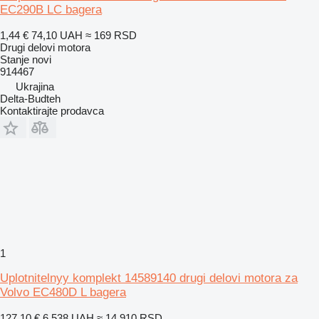
EC290B LC bagera
1,44 €
74,10 UAH
≈ 169 RSD
Drugi delovi motora
Stanje
novi
914467
Ukrajina
Delta-Budteh
Kontaktirajte prodavca
1
Uplotnitelnyy komplekt 14589140 drugi delovi motora za
Volvo EC480D L bagera
127,10 €
6.538 UAH
≈ 14.910 RSD