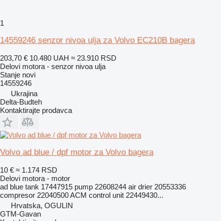
1
14559246 senzor nivoa ulja za Volvo EC210B bagera
203,70 €
10.480 UAH
≈ 23.910 RSD
Delovi motora - senzor nivoa ulja
Stanje
novi
14559246
Ukrajina
Delta-Budteh
Kontaktirajte prodavca
Volvo ad blue / dpf motor za Volvo bagera
10 €
≈ 1.174 RSD
Delovi motora - motor
ad blue tank 17447915 pump 22608244 air drier 20553336
compresor 22040500 ACM control unit 22449430...
Hrvatska, OGULIN
GTM-Gavan