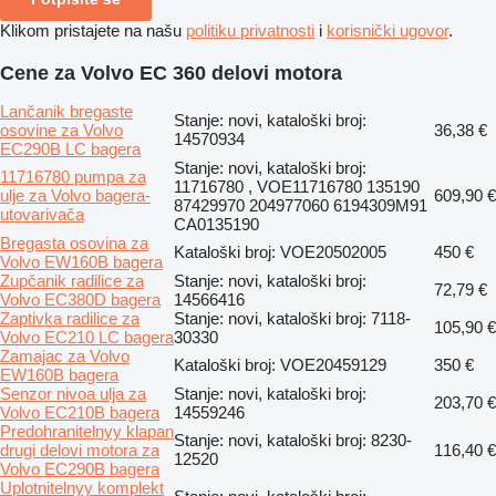
Klikom pristajete na našu
politiku privatnosti
i
korisnički ugovor
.
Cene za Volvo EC 360 delovi motora
Lančanik bregaste
Stanje: novi, kataloški broj:
osovine za Volvo
36,38 €
14570934
EC290B LC bagera
Stanje: novi, kataloški broj:
11716780 pumpa za
11716780 , VOE11716780 135190
ulje za Volvo bagerа-
609,90 €
87429970 204977060 6194309M91
utovarivačа
CA0135190
Bregasta osovina za
Kataloški broj: VOE20502005
450 €
Volvo EW160B bagera
Zupčanik radilice za
Stanje: novi, kataloški broj:
72,79 €
Volvo EC380D bagera
14566416
Zaptivka radilice za
Stanje: novi, kataloški broj: 7118-
105,90 €
Volvo EC210 LC bagera
30330
Zamajac za Volvo
Kataloški broj: VOE20459129
350 €
EW160B bagera
Senzor nivoa ulja za
Stanje: novi, kataloški broj:
203,70 €
Volvo EC210B bagera
14559246
Predohranitelnyy klapan
Stanje: novi, kataloški broj: 8230-
drugi delovi motora za
116,40 €
12520
Volvo EC290B bagera
Uplotnitelnyy komplekt