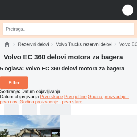
Rezervni delovi
Volvo Trucks rezervni delovi
Volvo EC
Volvo EC 360 delovi motora za bagerа
5 oglasa:
Volvo EC 360 delovi motora za bagerа
Filter
Sortiranje
:
Datum objavljivanja
Datum objavljivanja
Prvo skupe
Prvo jeftine
Godina proizvodnje -
prvo novi
Godina proizvodnje - prvo stare