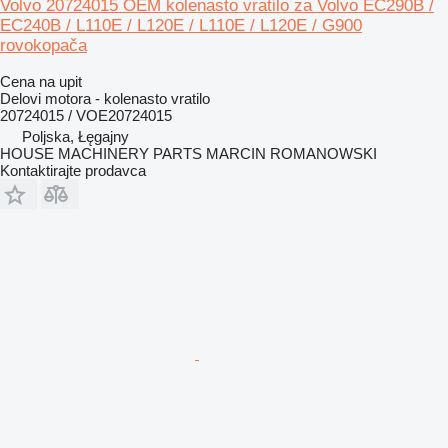
Volvo 20724015 OEM kolenasto vratilo za Volvo EC290B /
EC240B / L110E / L120E / L110E / L120E / G900
rovokopača
Cena na upit
Delovi motora - kolenasto vratilo
20724015 / VOE20724015
Poljska, Łęgajny
HOUSE MACHINERY PARTS MARCIN ROMANOWSKI
Kontaktirajte prodavca