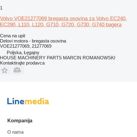
1
Volvo VOE21277069 bregasta osovina za Volvo EC240,
EC290, L110, L120, G710, G720, G730, G740 bagera
Cena na upit
Delovi motora - bregasta osovina
VOE21277069, 21277069
Poljska, Łęgajny
HOUSE MACHINERY PARTS MARCIN ROMANOWSKI
Kontaktirajte prodavca
Kompanija
O nama