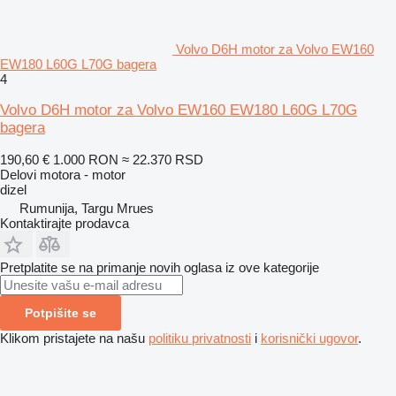
Volvo D6H motor za Volvo EW160
EW180 L60G L70G bagera
4
Volvo D6H motor za Volvo EW160 EW180 L60G L70G
bagera
190,60 €
1.000 RON
≈ 22.370 RSD
Delovi motora - motor
dizel
Rumunija, Targu Mrues
Kontaktirajte prodavca
Pretplatite se na primanje novih oglasa iz ove kategorije
Potpišite se
Klikom pristajete na našu
politiku privatnosti
i
korisnički ugovor
.