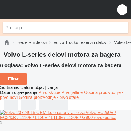
Rezervni delovi
Volvo Trucks rezervni delovi
Volvo L-s
Volvo L-series delovi motora za bagerа
6 oglasa:
Volvo L-series delovi motora za bagerа
Filter
Sortiranje
:
Datum objavljivanja
Datum objavljivanja
Prvo skupe
Prvo jeftine
Godina proizvodnje -
prvo novi
Godina proizvodnje - prvo stare
1