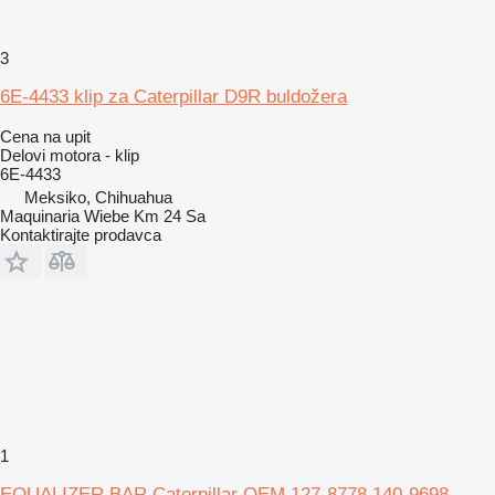
3
6E-4433 klip za Caterpillar D9R buldožera
Cena na upit
Delovi motora - klip
6E-4433
Meksiko, Chihuahua
Maquinaria Wiebe Km 24 Sa
Kontaktirajte prodavca
1
EQUALIZER BAR Caterpillar OEM 127-8778 140-9698