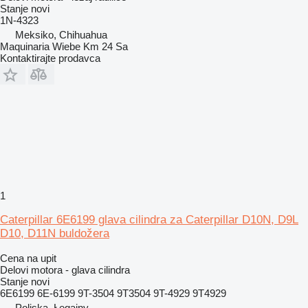
Stanje
novi
1N-4323
Meksiko, Chihuahua
Maquinaria Wiebe Km 24 Sa
Kontaktirajte prodavca
1
Caterpillar 6E6199 glava cilindra za Caterpillar D10N, D9L
D10, D11N buldožera
Cena na upit
Delovi motora - glava cilindra
Stanje
novi
6E6199 6E-6199 9T-3504 9T3504 9T-4929 9T4929
Poljska, Łęgajny