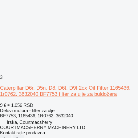
3
Caterpillar D6r, D5n, D8, D6t, D9t 2cx Oil Filter 1165436,
1r0762, 3632040 BF7753 filter za ulje za buldožera
9 €
≈ 1.056 RSD
Delovi motora - filter za ulje
BF7753, 1165436, 1R0762, 3632040
Irska, Courtmacsherry
COURTMACSHERRY MACHINERY LTD
Kontaktirajte prodavca