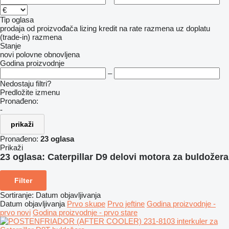
Tip oglasa
prodaja
od proizvođača
lizing
kredit
na rate
razmena uz doplatu
(trade-in)
razmena
Stanje
novi
polovne
obnovljena
Godina proizvodnje
–
Nedostaju filtri?
Predložite izmenu
Pronađeno:
-
prikaži
Pronađeno:
23 oglasa
Prikaži
23 oglasa:
Caterpillar D9 delovi motora za buldožera
Filter
Sortiranje
:
Datum objavljivanja
Datum objavljivanja
Prvo skupe
Prvo jeftine
Godina proizvodnje -
prvo novi
Godina proizvodnje - prvo stare