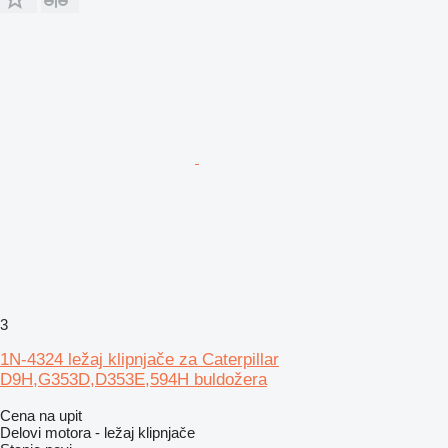
3
1N-4324 ležaj klipnjače za Caterpillar
D9H,G353D,D353E,594H buldožera
Cena na upit
Delovi motora - ležaj klipnjače