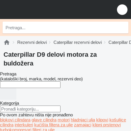
Rezervni delovi
Caterpillar rezervni delovi
Caterpillar 
Caterpillar D9 delovi motora za
buldožera
Pretraga
(kataloški broj, marka, model, rezervni deo)
Kategorija
Po ovom zahtevu ništa nije pronađeno
blokovi cilindara
glave cilindra
motori
hladnjaci ulja
klipovi
košuljice
cilindra
interkuleri
kućišta filtera za ulje
zamajaci
klipni prstenovi
turbokompresori
filteri za ulje