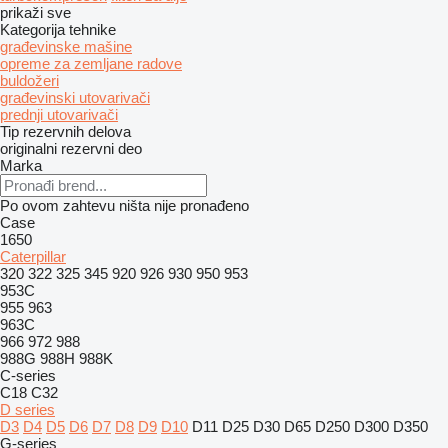
prikaži sve
Kategorija tehnike
građevinske mašine
opreme za zemljane radove
buldožeri
građevinski utovarivači
prednji utovarivači
Tip rezervnih delova
originalni rezervni deo
Marka
Po ovom zahtevu ništa nije pronađeno
Case
1650
Caterpillar
320
322
325
345
920
926
930
950
953
953C
955
963
963C
966
972
988
988G
988H
988K
C-series
C18
C32
D series
D3
D4
D5
D6
D7
D8
D9
D10
D11
D25
D30
D65
D250
D300
D350
G-series