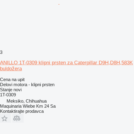
3
ANILLO 1T-0309 klipni prsten za Caterpillar D9H,D8H,583K
buldožera
Cena na upit
Delovi motora - klipni prsten
Stanje
novi
1T-0309
Meksiko, Chihuahua
Maquinaria Wiebe Km 24 Sa
Kontaktirajte prodavca