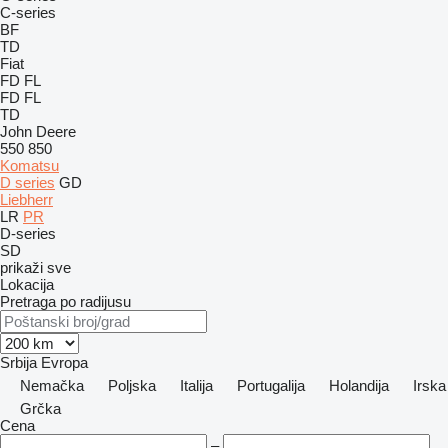
C-series
BF
TD
Fiat
FD
FL
FD
FL
TD
John Deere
550
850
Komatsu
D series
GD
Liebherr
LR
PR
D-series
SD
prikaži sve
Lokacija
Pretraga po radijusu
Srbija
Evropa
Nemačka
Poljska
Italija
Portugalija
Holandija
Irska
Grčka
Cena
–