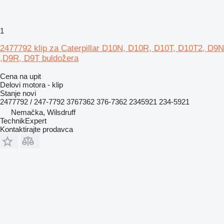
1
2477792 klip za Caterpillar D10N, D10R, D10T, D10T2, D9N
,D9R, D9T buldožera
Cena na upit
Delovi motora - klip
Stanje
novi
2477792 / 247-7792 3767362 376-7362 2345921 234-5921
Nemačka, Wilsdruff
TechnikExpert
Kontaktirajte prodavca