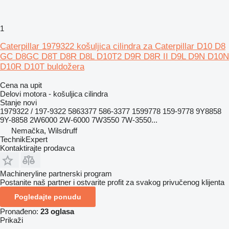
1
Caterpillar 1979322 košuljica cilindra za Caterpillar D10 D8
GC D8GC D8T D8R D8L D10T2 D9R D8R II D9L D9N D10N
D10R D10T buldožera
Cena na upit
Delovi motora - košuljica cilindra
Stanje
novi
1979322 / 197-9322 5863377 586-3377 1599778 159-9778 9Y8858
9Y-8858 2W6000 2W-6000 7W3550 7W-3550...
Nemačka, Wilsdruff
TechnikExpert
Kontaktirajte prodavca
Machineryline partnerski program
Postanite naš partner i ostvarite profit za svakog privučenog klijenta
Pogledajte ponudu
Pronađeno:
23 oglasa
Prikaži