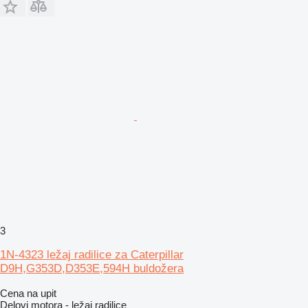
3
1N-4323 ležaj radilice za Caterpillar
D9H,G353D,D353E,594H buldožera
Cena na upit
Delovi motora - ležaj radilice