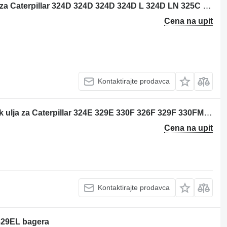
Caterpillar 177-0440 turbokompresor za Caterpillar 324D 324D 324D 324D L 324D LN 325C 325C L 325D 325D 325D L 328D 329D 329D L M325C M325D M325D L M325D bagera
Cena na upit
Kontaktirajte prodavca
Caterpillar 3477612 - 4683847 hladnjak ulja za Caterpillar 324E 329E 330F 326F 329F 330FMHPU bagera
Cena na upit
Kontaktirajte prodavca
 329EL bagera