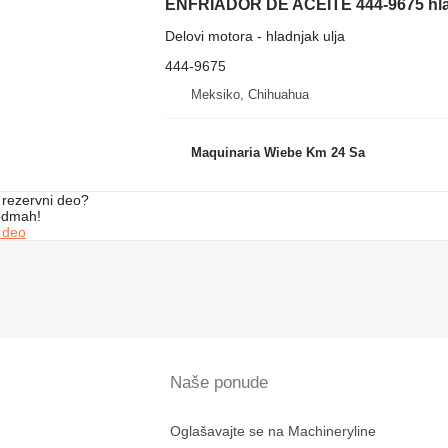
ENFRIADOR DE ACEITE 444-9675 hladn
Delovi motora - hladnjak ulja
444-9675
Meksiko, Chihuahua
Maquinaria Wiebe Km 24 Sa
rezervni dеo?
 odmah!
 dеo
Naše ponude
Oglašavajte se na Machineryline