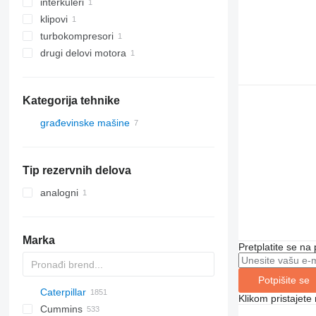
interkuleri
klipovi
turbokompresori
drugi delovi motora
Kategorija tehnike
građevinske mašine
bageri
Tip rezervnih delova
analogni
Marka
Pretplatite se na
Potpišite se
Caterpillar
Titan
AS
AX
ASC
GA
225LC
600 - series
BC
BB
320
Steiger
570
Klikom pristajet
Cummins
AZ
AV
TEX
1304
BM
DTV
331
580
12H