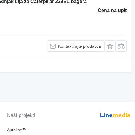
jak ulja za Caterpillar 329EL bagera
Cena na upit
Kontaktirajte prodavca
Naši projekti
Autoline™