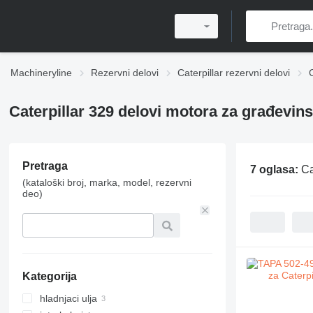
Machineryline
Rezervni delovi
Caterpillar rezervni delovi
Caterpillar 329 delovi motora za građevin
Pretraga
7 oglasa:
Ca
(kataloški broj, marka, model, rezervni
deo)
Kategorija
hladnjaci ulja