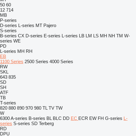
50
60
12
714
MB
P-series
D-series
L-series
MT
Pajero
S-series
B-series
CX
D-series
E-series
L-series
LB
LM
LS
MH
NH
TM
W-
series
WE
PD
L-series
MH
RH
EB
1100 Series
2500 Series
4000 Series
RW
SKL
643
835
SD
SH
ATF
TB
T-series
820
880
890
970
980
TL
TV
TW
W
6300
A-series
B-series
BL
BLC
DD
EC
ECR
EW
FH
G-series
L-
series
S-series
SD
Terberg
RD
DPU