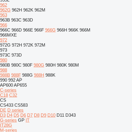
962
962G
962H
962K
962M
963
963B
963C
963D
966
966C
966D
966E
966F
966G
966H
966K
966M
966MXE
972
972G
972H
972K
972M
973
973C
973D
980
980B
980C
980F
980G
980H
980K
980M
988
988B
988F
988G
988H
988K
990
992
AP
AP600
AP655
C-series
C18
C32
CS
CS433
CS583
DE
D series
D3
D4
D5
D6
D7
D8
D9
D10
D11
D343
G-series
GP
IT
IT28G
M-series