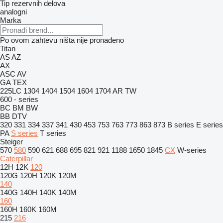
Tip rezervnih delova
analogni
Marka
Po ovom zahtevu ništa nije pronađeno
Titan
AS
AZ
AX
ASC
AV
GA
TEX
225LC
1304
1404
1504
1604
1704
AR
TW
600 - series
BC
BM
BW
BB
DTV
320
331
334
337
341
430
453
753
763
773
863
873
B series
E series
PA
S series
T series
Steiger
570
580
590
621
688
695
821
921
1188
1650
1845
CX
W-series
Caterpillar
12H
12K
120
120G
120H
120K
120M
140
140G
140H
140K
140M
160
160H
160K
160M
215
216