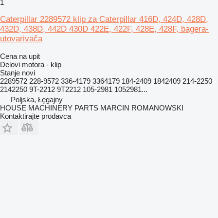
1
Caterpillar 2289572 klip za Caterpillar 416D, 424D, 428D,
432D, 438D, 442D 430D 422E, 422F, 428E, 428F, bagera-
utovarivača
Cena na upit
Delovi motora - klip
Stanje
novi
2289572 228-9572 336-4179 3364179 184-2409 1842409 214-2250
2142250 9T-2212 9T2212 105-2981 1052981...
Poljska, Łęgajny
HOUSE MACHINERY PARTS MARCIN ROMANOWSKI
Kontaktirajte prodavca