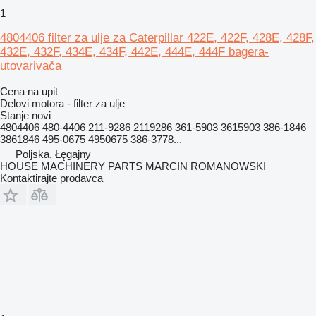
1
4804406 filter za ulje za Caterpillar 422E, 422F, 428E, 428F,
432E, 432F, 434E, 434F, 442E, 444E, 444F bagera-
utovarivača
Cena na upit
Delovi motora - filter za ulje
Stanje
novi
4804406 480-4406 211-9286 2119286 361-5903 3615903 386-1846
3861846 495-0675 4950675 386-3778...
Poljska, Łęgajny
HOUSE MACHINERY PARTS MARCIN ROMANOWSKI
Kontaktirajte prodavca