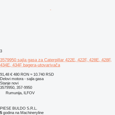
3
3579950 sajla gasa za Caterpillar 422E, 422F, 428E, 428F,
434E, 434F bagera-utovarivača
91,48 €
480 RON
≈ 10.740 RSD
Delovi motora - sajla gasa
Stanje
novi
3579950, 357-9950
Rumunija, ILFOV
PIESE BULDO S.R.L.
5
godina na Machineryline