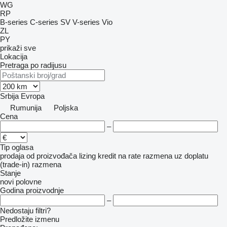
WG
RP
B-series
C-series
SV
V-series
Vio
ZL
PY
prikaži sve
Lokacija
Pretraga po radijusu
Srbija
Evropa
Rumunija
Poljska
Cena
–
Tip oglasa
prodaja
od proizvođača
lizing
kredit
na rate
razmena uz doplatu
(trade-in)
razmena
Stanje
novi
polovne
Godina proizvodnje
–
Nedostaju filtri?
Predložite izmenu