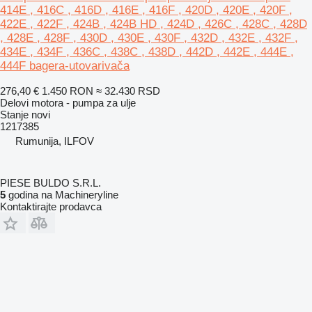
414E , 416C , 416D , 416E , 416F , 420D , 420E , 420F ,
422E , 422F , 424B , 424B HD , 424D , 426C , 428C , 428D
, 428E , 428F , 430D , 430E , 430F , 432D , 432E , 432F ,
434E , 434F , 436C , 438C , 438D , 442D , 442E , 444E ,
444F bagera-utovarivača
276,40 €
1.450 RON
≈ 32.430 RSD
Delovi motora - pumpa za ulje
Stanje
novi
1217385
Rumunija, ILFOV
PIESE BULDO S.R.L.
5
godina na Machineryline
Kontaktirajte prodavca