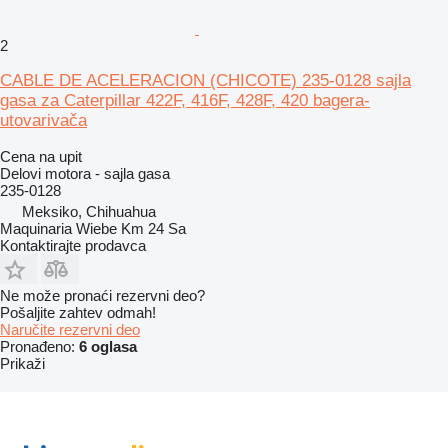
2
CABLE DE ACELERACION (CHICOTE) 235-0128 sajla
gasa za Caterpillar 422F, 416F, 428F, 420 bagera-
utovarivača
Cena na upit
Delovi motora - sajla gasa
235-0128
Meksiko, Chihuahua
Maquinaria Wiebe Km 24 Sa
Kontaktirajte prodavca
Ne može pronaći rezervni dеo?
Pošaljite zahtev odmah!
Naručite rezervni dеo
Pronađeno:
6 oglasa
Prikaži