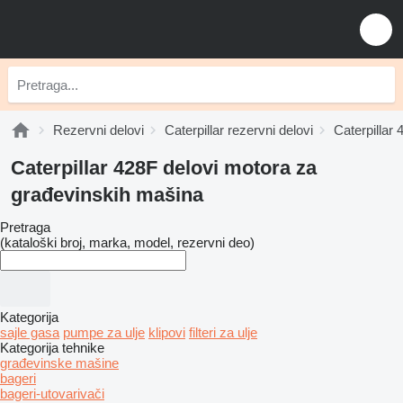
Rezervni delovi
Caterpillar rezervni delovi
Caterpillar 
Caterpillar 428F delovi motora za
građevinskih mašina
Pretraga
(kataloški broj, marka, model, rezervni deo)
Kategorija
sajle gasa
pumpe za ulje
klipovi
filteri za ulje
Kategorija tehnike
građevinske mašine
bageri
bageri-utovarivači