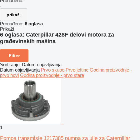
Pronađeno:
-
prikaži
Pronađeno:
6 oglasa
Prikaži
6 oglasa:
Caterpillar 428F delovi motora za
građevinskih mašina
Filter
Sortiranje
:
Datum objavljivanja
Datum objavljivanja
Prvo skupe
Prvo jeftine
Godina proizvodnje -
prvo novi
Godina proizvodnje - prvo stare
1
Pompa transmisie 1217385 pumpa za ulje za Caterpillar