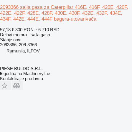
2093366 sajla gasa za Caterpillar 416E, 416F, 420E, 420F,
422E, 422F, 428E, 428F, 430E, 430F, 432E, 432F, 434E,
434F, 442E, 444E, 444F bagera-utovarivača
57,18 €
300 RON
≈ 6.710 RSD
Delovi motora - sajla gasa
Stanje
novi
2093366, 209-3366
Rumunija, ILFOV
PIESE BULDO S.R.L.
5
godina na Machineryline
Kontaktirajte prodavca