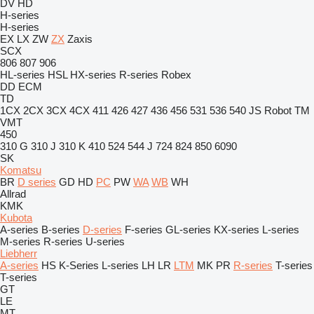
DV
HD
H-series
H-series
EX
LX
ZW
ZX
Zaxis
SCX
806
807
906
HL-series
HSL
HX-series
R-series
Robex
DD
ECM
TD
1CX
2CX
3CX
4CX
411
426
427
436
456
531
536
540
JS
Robot
TM
VMT
450
310 G
310 J
310 K
410
524
544 J
724
824
850
6090
SK
Komatsu
BR
D series
GD
HD
PC
PW
WA
WB
WH
Allrad
KMK
Kubota
A-series
B-series
D-series
F-series
GL-series
KX-series
L-series
M-series
R-series
U-series
Liebherr
A-series
HS
K-Series
L-series
LH
LR
LTM
MK
PR
R-series
T-series
T-series
GT
LE
MT