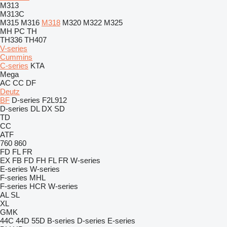
M313
M313C
M315
M316
M318
M320
M322
M325
MH
PC
TH
TH336
TH407
V-series
Cummins
C-series
KTA
Mega
AC
CC
DF
Deutz
BF
D-series
F2L912
D-series
DL
DX
SD
TD
CC
ATF
760
860
FD
FL
FR
EX
FB
FD
FH
FL
FR
W-series
E-series
W-series
F-series
MHL
F-series
HCR
W-series
AL
SL
XL
GMK
44C
44D
55D
B-series
D-series
E-series