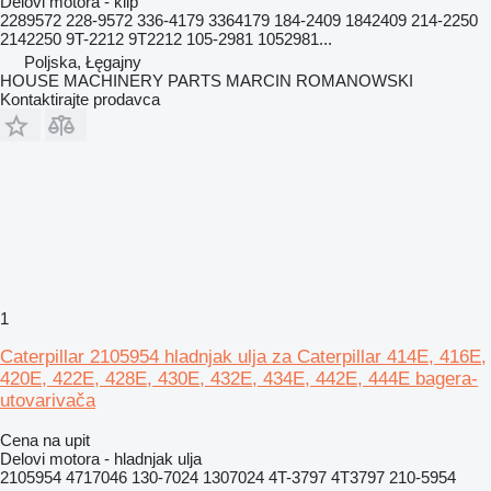
Delovi motora - klip
2289572 228-9572 336-4179 3364179 184-2409 1842409 214-2250
2142250 9T-2212 9T2212 105-2981 1052981...
Poljska, Łęgajny
HOUSE MACHINERY PARTS MARCIN ROMANOWSKI
Kontaktirajte prodavca
1
Caterpillar 2105954 hladnjak ulja za Caterpillar 414E, 416E,
420E, 422E, 428E, 430E, 432E, 434E, 442E, 444E bagera-
utovarivača
Cena na upit
Delovi motora - hladnjak ulja
2105954 4717046 130-7024 1307024 4T-3797 4T3797 210-5954