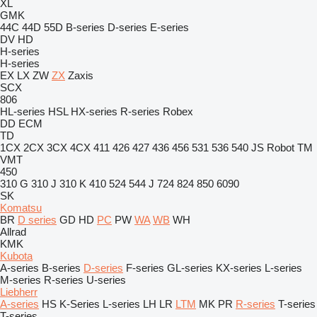
XL
GMK
44C
44D
55D
B-series
D-series
E-series
DV
HD
H-series
H-series
EX
LX
ZW
ZX
Zaxis
SCX
806
HL-series
HSL
HX-series
R-series
Robex
DD
ECM
TD
1CX
2CX
3CX
4CX
411
426
427
436
456
531
536
540
JS
Robot
TM
VMT
450
310 G
310 J
310 K
410
524
544 J
724
824
850
6090
SK
Komatsu
BR
D series
GD
HD
PC
PW
WA
WB
WH
Allrad
KMK
Kubota
A-series
B-series
D-series
F-series
GL-series
KX-series
L-series
M-series
R-series
U-series
Liebherr
A-series
HS
K-Series
L-series
LH
LR
LTM
MK
PR
R-series
T-series
T-series