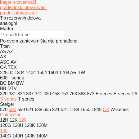
bageri-utovarivači
građevinski utovarivači
prednji utovarivači
Tip rezervnih delova
analogni
Marka
Po ovom zahtevu ništa nije pronađeno
Titan
AS
AZ
AX
ASC
AV
GA
TEX
225LC
1304
1404
1504
1604
1704
AR
TW
600 - series
BC
BM
BW
BB
DTV
320
331
334
337
341
430
453
753
763
863
873
B series
E series
PA
S series
T series
Steiger
570
580
590
621
688
695
821
921
1188
1650
1845
CX
W-series
Caterpillar
12H
12K
120
120G
120H
120K
120M
140
140G
140H
140K
140M