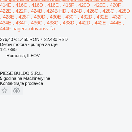
414E , 416C , 416D , 416E , 416F , 420D , 420E , 420F ,
422E , 422F , 424B , 424B HD , 424D , 426C , 428C , 428D
, 428E , 428F , 430D , 430E , 430F , 432D , 432E , 432F ,
434E , 434F , 436C , 438C , 438D , 442D , 442E , 444E ,
444F bagera-utovarivača
276,40 €
1.450 RON
≈ 32.430 RSD
Delovi motora - pumpa za ulje
1217385
Rumunija, ILFOV
PIESE BULDO S.R.L.
5
godina na Machineryline
Kontaktirajte prodavca