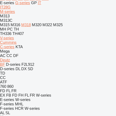
E-series
G-series
GP
IT
IT28G
M-series
M313
M313C
M315
M316
M318
M320
M322
M325
MH
PC
TH
TH336
TH407
V-series
Cummins
C-series
KTA
Mega
AC
CC
DF
Deutz
BF
D-series
F2L912
D-series
DL
DX
SD
TD
CC
ATF
760
860
FD
FL
FR
EX
FB
FD
FH
FL
FR
W-series
E-series
W-series
F-series
MHL
F-series
HCR
W-series
AL
SL