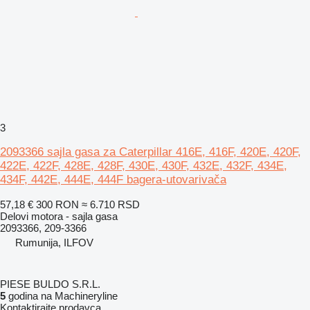
3
2093366 sajla gasa za Caterpillar 416E, 416F, 420E, 420F,
422E, 422F, 428E, 428F, 430E, 430F, 432E, 432F, 434E,
434F, 442E, 444E, 444F bagera-utovarivača
57,18 €
300 RON
≈ 6.710 RSD
Delovi motora - sajla gasa
2093366, 209-3366
Rumunija, ILFOV
PIESE BULDO S.R.L.
5
godina na Machineryline
Kontaktirajte prodavca