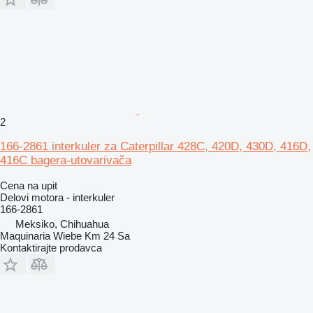
2
166-2861 interkuler za Caterpillar 428C, 420D, 430D, 416D,
416C bagera-utovarivača
Cena na upit
Delovi motora - interkuler
166-2861
Meksiko, Chihuahua
Maquinaria Wiebe Km 24 Sa
Kontaktirajte prodavca