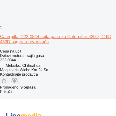
1
Caterpillar 222-0844 sajla gasa za Caterpillar 420D, 416D,
430D bagera-utovarivača
Cena na upit
Delovi motora - sajla gasa
222-0844
Meksiko, Chihuahua
Maquinaria Wiebe Km 24 Sa
Kontaktirajte prodavca
Pronađeno:
9 oglasa
Prikaži