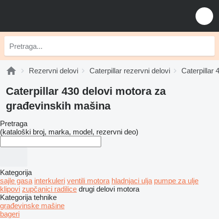
Rezervni delovi
Caterpillar rezervni delovi
Caterpillar 
Caterpillar 430 delovi motora za
građevinskih mašina
Pretraga
(kataloški broj, marka, model, rezervni deo)
Kategorija
sajle gasa
interkuleri
ventili motora
hladnjaci ulja
pumpe za ulje
klipovi
zupčanici radilice
drugi delovi motora
Kategorija tehnike
građevinske mašine
bageri