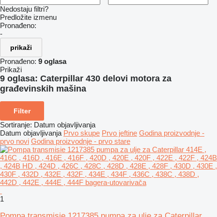
Nedostaju filtri?
Predložite izmenu
Pronađeno:
-
prikaži
Pronađeno:
9 oglasa
Prikaži
9 oglasa:
Caterpillar 430 delovi motora za
građevinskih mašina
Filter
Sortiranje
:
Datum objavljivanja
Datum objavljivanja
Prvo skupe
Prvo jeftine
Godina proizvodnje -
prvo novi
Godina proizvodnje - prvo stare
1
Pompa transmisie 1217385 pumpa za ulje za Caterpillar