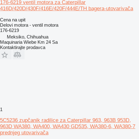
176-6219 ventil motora za Caterpillar
416D/420D/430F/416E/420F/444E/TH bagera-utovarivača
Cena na upit
Delovi motora - ventil motora
176-6219
Meksiko, Chihuahua
Maquinaria Wiebe Km 24 Sa
Kontaktirajte prodavca
1
5C5236 zupčanik radilice za Caterpillar 963, 963B 953D,
963D WA380, WA400, WA430 GD535, WA380-6, WA380-7
prednjeg utovarivača