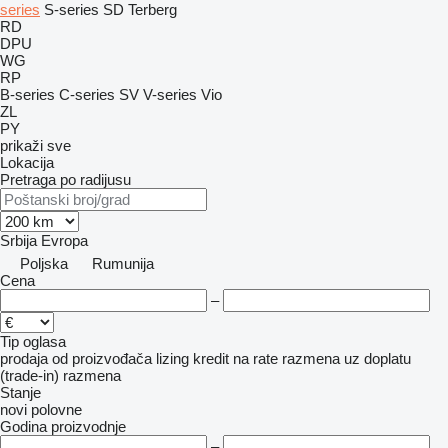
series
S-series
SD
Terberg
RD
DPU
WG
RP
B-series
C-series
SV
V-series
Vio
ZL
PY
prikaži sve
Lokacija
Pretraga po radijusu
Srbija
Evropa
Poljska
Rumunija
Cena
–
Tip oglasa
prodaja
od proizvođača
lizing
kredit
na rate
razmena uz doplatu
(trade-in)
razmena
Stanje
novi
polovne
Godina proizvodnje
–