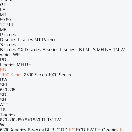
GT
LE
MT
50
60
12
714
MB
P-series
D-series
L-series
MT
Pajero
S-series
B-series
CX
D-series
E-series
L-series
LB
LM
LS
MH
NH
TM
W-
series
WE
PD
L-series
MH
RH
EB
1100 Series
2500 Series
4000 Series
RW
SKL
643
835
SD
SH
ATF
TB
T-series
820
880
890
970
980
TL
TV
TW
W
6300
A-series
B-series
BL
BLC
DD
EC
ECR
EW
FH
G-series
L-