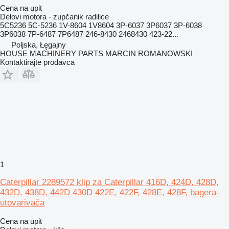
Cena na upit
Delovi motora - zupčanik radilice
5C5236 5C-5236 1V-8604 1V8604 3P-6037 3P6037 3P-6038
3P6038 7P-6487 7P6487 246-8430 2468430 423-22...
Poljska, Łęgajny
HOUSE MACHINERY PARTS MARCIN ROMANOWSKI
Kontaktirajte prodavca
1
Caterpillar 2289572 klip za Caterpillar 416D, 424D, 428D,
432D, 438D, 442D 430D 422E, 422F, 428E, 428F, bagera-
utovarivača
Cena na upit