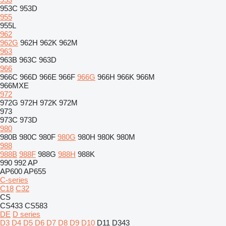
953C
953D
955
955L
962
962G
962H
962K
962M
963
963B
963C
963D
966
966C
966D
966E
966F
966G
966H
966K
966M
966MXE
972
972G
972H
972K
972M
973
973C
973D
980
980B
980C
980F
980G
980H
980K
980M
988
988B
988F
988G
988H
988K
990
992
AP
AP600
AP655
C-series
C18
C32
CS
CS433
CS583
DE
D series
D3
D4
D5
D6
D7
D8
D9
D10
D11
D343