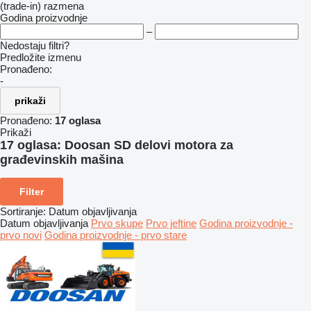
(trade-in)
razmena
Godina proizvodnje
–
Nedostaju filtri?
Predložite izmenu
Pronađeno:
-
prikaži
Pronađeno:
17 oglasa
Prikaži
17 oglasa:
Doosan SD delovi motora za
građevinskih mašina
Filter
Sortiranje
:
Datum objavljivanja
Datum objavljivanja
Prvo skupe
Prvo jeftine
Godina proizvodnje -
prvo novi
Godina proizvodnje - prvo stare