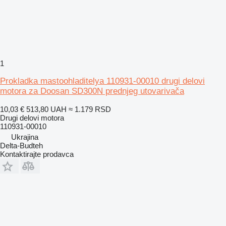
1
Prokladka mastoohladitelya 110931-00010 drugi delovi
motora za Doosan SD300N prednjeg utovarivača
10,03 €
513,80 UAH
≈ 1.179 RSD
Drugi delovi motora
110931-00010
Ukrajina
Delta-Budteh
Kontaktirajte prodavca