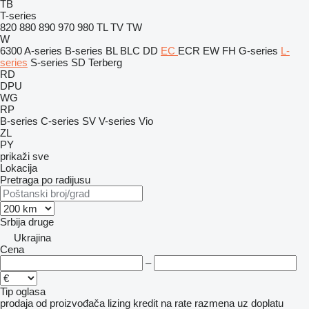
TB
T-series
820
880
890
970
980
TL
TV
TW
W
6300
A-series
B-series
BL
BLC
DD
EC
ECR
EW
FH
G-series
L-
series
S-series
SD
Terberg
RD
DPU
WG
RP
B-series
C-series
SV
V-series
Vio
ZL
PY
prikaži sve
Lokacija
Pretraga po radijusu
Srbija
druge
Ukrajina
Cena
–
Tip oglasa
prodaja
od proizvođača
lizing
kredit
na rate
razmena uz doplatu