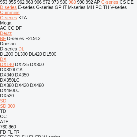
953
955
962
963
966
972
973
980
988
990
992
AP
C-series
CS
DE
D series
E-series
G-series
GP
IT
M-series
MH
PC
TH
V-series
Cummins
C-series
KTA
Mega
AC
CC
DF
Deutz
BF
D-series
F2L912
Doosan
D-series
DL
DL200
DL300
DL420
DL500
DX
DX140
DX225
DX300
DX300LCA
DX340
DX350
DX350LC
DX380
DX420
DX480
DX480LC
DX520
SD
SD 300
TD
CC
ATF
760
860
FD
FL
FR