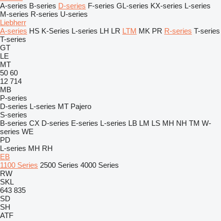
A-series
B-series
D-series
F-series
GL-series
KX-series
L-series
M-series
R-series
U-series
Liebherr
A-series
HS
K-Series
L-series
LH
LR
LTM
MK
PR
R-series
T-series
T-series
GT
LE
MT
50
60
12
714
MB
P-series
D-series
L-series
MT
Pajero
S-series
B-series
CX
D-series
E-series
L-series
LB
LM
LS
MH
NH
TM
W-
series
WE
PD
L-series
MH
RH
EB
1100 Series
2500 Series
4000 Series
RW
SKL
643
835
SD
SH
ATF