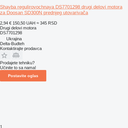
Shayba regulirovochnaya DS7701298 drugi delovi motora
za Doosan SD300N prednjeg utovarivača
2,94 €
150,50 UAH
≈ 345 RSD
Drugi delovi motora
DS7701298
Ukrajina
Delta-Budteh
Kontaktirajte prodavca
Prodajete tehniku?
Učinite to sa nama!
Postavite oglas
1