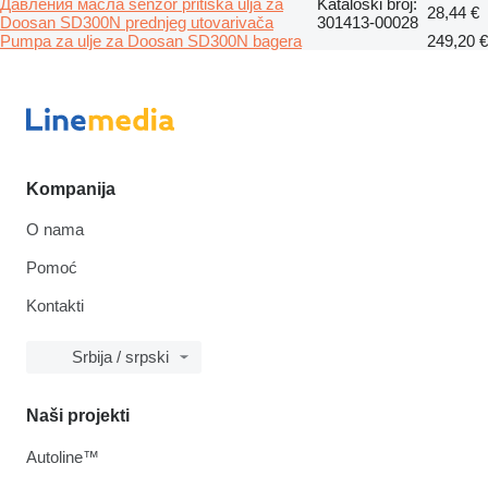
Давления масла senzor pritiska ulja za
Kataloški broj:
28,44 €
Doosan SD300N prednjeg utovarivača
301413-00028
Pumpa za ulje za Doosan SD300N bagera
249,20 €
Kompanija
O nama
Pomoć
Kontakti
Srbija / srpski
Naši projekti
Autoline™