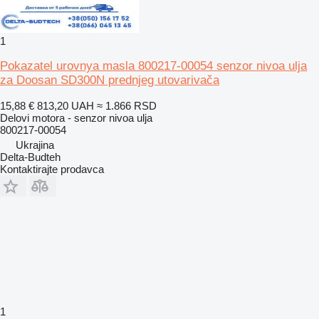
1
Pokazatel urovnya masla 800217-00054 senzor nivoa ulja
za Doosan SD300N prednjeg utovarivača
15,88 €
813,20 UAH
≈ 1.866 RSD
Delovi motora - senzor nivoa ulja
800217-00054
Ukrajina
Delta-Budteh
Kontaktirajte prodavca
1