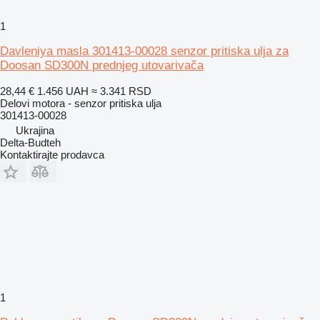
1
Davleniya masla 301413-00028 senzor pritiska ulja za
Doosan SD300N prednjeg utovarivača
28,44 €
1.456 UAH
≈ 3.341 RSD
Delovi motora - senzor pritiska ulja
301413-00028
Ukrajina
Delta-Budteh
Kontaktirajte prodavca
1