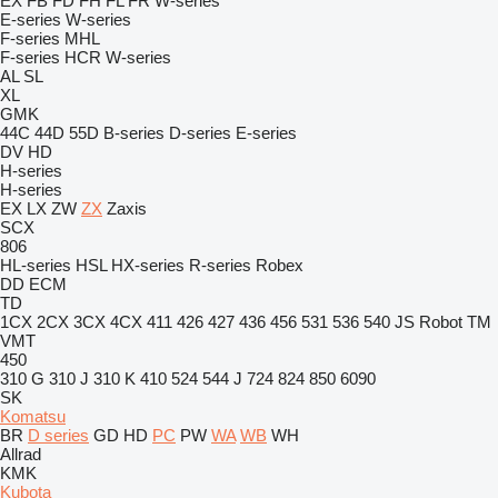
EX
FB
FD
FH
FL
FR
W-series
E-series
W-series
F-series
MHL
F-series
HCR
W-series
AL
SL
XL
GMK
44C
44D
55D
B-series
D-series
E-series
DV
HD
H-series
H-series
EX
LX
ZW
ZX
Zaxis
SCX
806
HL-series
HSL
HX-series
R-series
Robex
DD
ECM
TD
1CX
2CX
3CX
4CX
411
426
427
436
456
531
536
540
JS
Robot
TM
VMT
450
310 G
310 J
310 K
410
524
544 J
724
824
850
6090
SK
Komatsu
BR
D series
GD
HD
PC
PW
WA
WB
WH
Allrad
KMK
Kubota