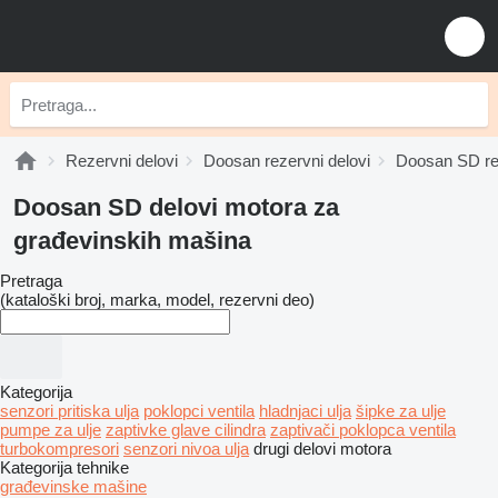
Rezervni delovi
Doosan rezervni delovi
Doosan SD rez
Doosan SD delovi motora za
građevinskih mašina
Pretraga
(kataloški broj, marka, model, rezervni deo)
Kategorija
senzori pritiska ulja
poklopci ventila
hladnjaci ulja
šipke za ulje
pumpe za ulje
zaptivke glave cilindra
zaptivači poklopca ventila
turbokompresori
senzori nivoa ulja
drugi delovi motora
Kategorija tehnike
građevinske mašine