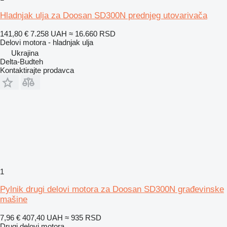
Hladnjak ulja za Doosan SD300N prednjeg utovarivača
141,80 €
7.258 UAH
≈ 16.660 RSD
Delovi motora - hladnjak ulja
Ukrajina
Delta-Budteh
Kontaktirajte prodavca
1
Pylnik drugi delovi motora za Doosan SD300N građevinske
mašine
7,96 €
407,40 UAH
≈ 935 RSD
Drugi delovi motora