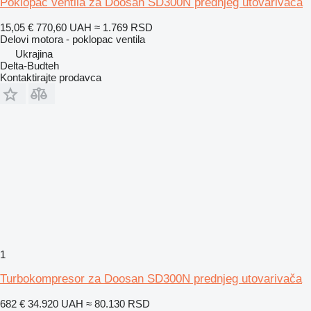
Poklopac ventila za Doosan SD300N prednjeg utovarivača
15,05 €
770,60 UAH
≈ 1.769 RSD
Delovi motora - poklopac ventila
Ukrajina
Delta-Budteh
Kontaktirajte prodavca
1
Turbokompresor za Doosan SD300N prednjeg utovarivača
682 €
34.920 UAH
≈ 80.130 RSD