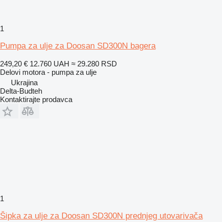
1
Pumpa za ulje za Doosan SD300N bagera
249,20 €
12.760 UAH
≈ 29.280 RSD
Delovi motora - pumpa za ulje
Ukrajina
Delta-Budteh
Kontaktirajte prodavca
1
Šipka za ulje za Doosan SD300N prednjeg utovarivača