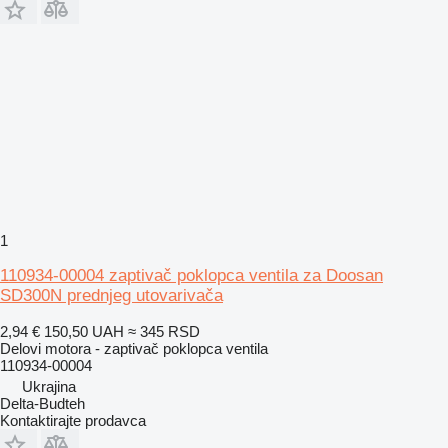
1
110934-00004 zaptivač poklopca ventila za Doosan
SD300N prednjeg utovarivača
2,94 €
150,50 UAH
≈ 345 RSD
Delovi motora - zaptivač poklopca ventila
110934-00004
Ukrajina
Delta-Budteh
Kontaktirajte prodavca