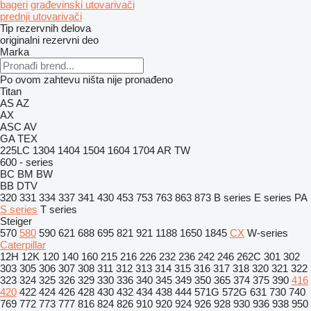
bageri
građevinski utovarivači
prednji utovarivači
Tip rezervnih delova
originalni rezervni deo
Marka
Po ovom zahtevu ništa nije pronađeno
Titan
AS
AZ
AX
ASC
AV
GA
TEX
225LC
1304
1404
1504
1604
1704
AR
TW
600 - series
BC
BM
BW
BB
DTV
320
331
334
337
341
430
453
753
763
863
873
B series
E series
PA
S series
T series
Steiger
570
580
590
621
688
695
821
921
1188
1650
1845
CX
W-series
Caterpillar
12H
12K
120
140
160
215
216
226
232
236
242
246
262C
301
302
303
305
306
307
308
311
312
313
314
315
316
317
318
320
321
322
323
324
325
326
329
330
336
340
345
349
350
365
374
375
390
416
420
422
424
426
428
430
432
434
438
444
571G
572G
631
730
740
769
772
773
777
816
824
826
910
920
924
926
928
930
936
938
950