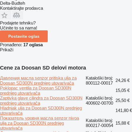
Delta-Budteh
Kontaktirajte prodavca
Prodajete tehniku?
Učinite to sa nama!
Postavite oglas
Pronađeno:
17 oglasa
Prikaži
Cene za Doosan SD delovi motora
Давления масла senzor pritiska ulja za
Kataloški broj:
24,26 €
Doosan SD300N prednjeg utovarivača
800112-00017
Poklopac ventila za Doosan SD300N
15,05 €
prednjeg utovarivača
Zaptivka glave cilindra za Doosan SD300N
Kataloški broj:
25,50 €
prednjeg utovarivača
400602-00700
Hladnjak ulja za Doosan SD300N prednjeg
141,80 €
utovarivača
Показатель уровня масла senzor nivoa
Kataloški broj:
ulja za Doosan SD300N prednjeg
15,88 €
800217-00054
utovarivača