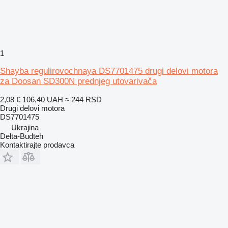
1
Shayba regulirovochnaya DS7701475 drugi delovi motora
za Doosan SD300N prednjeg utovarivača
2,08 €
106,40 UAH
≈ 244 RSD
Drugi delovi motora
DS7701475
Ukrajina
Delta-Budteh
Kontaktirajte prodavca