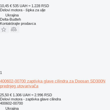
10,45 €
535 UAH
≈ 1.228 RSD
Delovi motora - šipka za ulje
Ukrajina
Delta-Budteh
Kontaktirajte prodavca
1
400602-00700 zaptivka glave cilindra za Doosan SD300N
prednjeg utovarivača
25,50 €
1.306 UAH
≈ 2.996 RSD
Delovi motora - zaptivka glave cilindra
400602-00700
Ukrajina