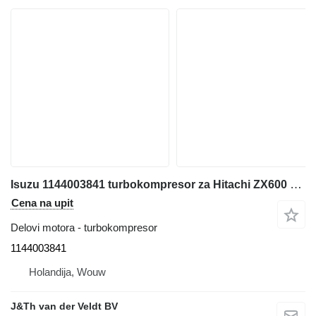
Isuzu 1144003841 turbokompresor za Hitachi ZX600 ZX800 JD600C ZX650H ZX850H JD800LC ZX670-5G ZX870-5G bagera
Cena na upit
Delovi motora - turbokompresor
1144003841
Holandija, Wouw
J&Th van der Veldt BV