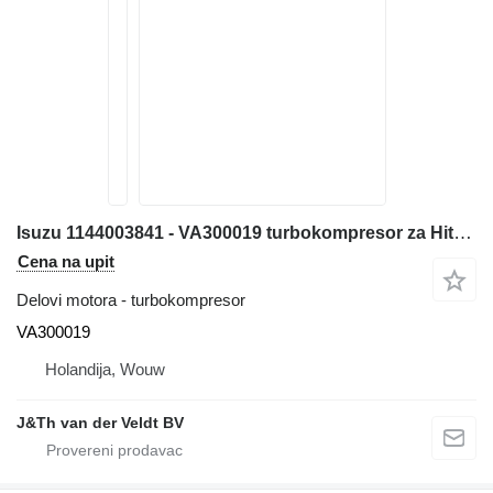
Isuzu 1144003841 - VA300019 turbokompresor za Hitachi ZX600 ZX800 JD600C ZX650H ZX850H JD800LC ZX670-5G ZX870-5G građevinske mašine
Cena na upit
Delovi motora - turbokompresor
VA300019
Holandija, Wouw
J&Th van der Veldt BV