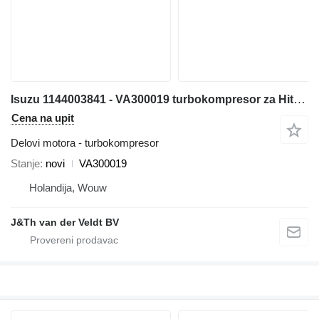
Isuzu 1144003841 - VA300019 turbokompresor za Hitachi ZX600 ZX800 JD600C ZX650H ZX850H JD800LC ZX670-5G ZX870-5G bagera
Cena na upit
Delovi motora - turbokompresor
Stanje
novi
VA300019
Holandija, Wouw
J&Th van der Veldt BV