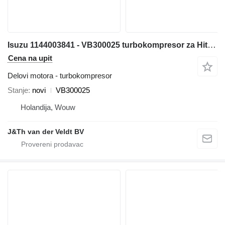
Isuzu 1144003841 - VB300025 turbokompresor za Hitachi ZX600 ZX800 JD600C ZX650H ZX850H JD800LC ZX670-5G ZX870-5G bagera
Cena na upit
Delovi motora - turbokompresor
Stanje
novi
VB300025
Holandija, Wouw
J&Th van der Veldt BV