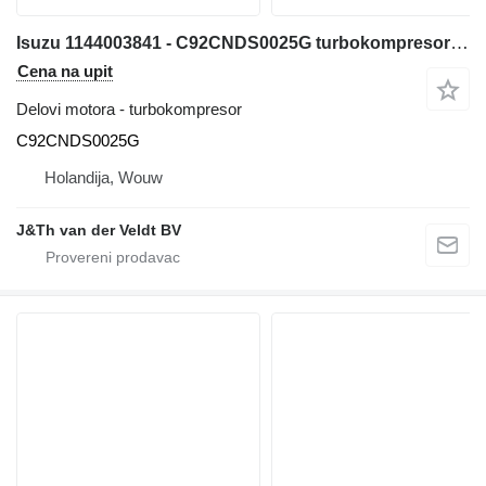
Isuzu 1144003841 - C92CNDS0025G turbokompresor za Hitachi ZX600 ZX800 JD600C ZX650H ZX850H JD800LC ZX670-5G ZX870-5G bagera
Cena na upit
Delovi motora - turbokompresor
C92CNDS0025G
Holandija, Wouw
J&Th van der Veldt BV