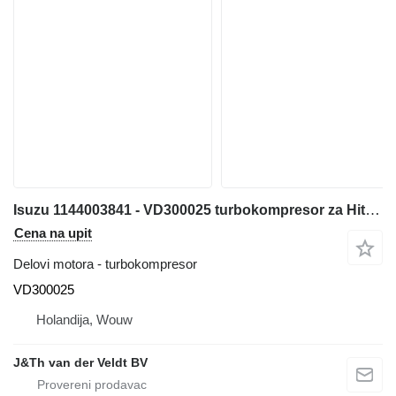
Isuzu 1144003841 - VD300025 turbokompresor za Hitachi ZX600 ZX800 JD600C ZX650H ZX850H JD800LC ZX670-5G ZX870-5G bagera
Cena na upit
Delovi motora - turbokompresor
VD300025
Holandija, Wouw
J&Th van der Veldt BV