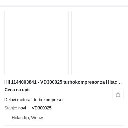
IHI 1144003841 - VD300025 turbokompresor za Hitachi ZX600 ZX800 JD600C ZX650H ZX850H JD800LC ZX670-5G ZX870-5G bagera
Cena na upit
Delovi motora - turbokompresor
Stanje
novi
VD300025
Holandija, Wouw