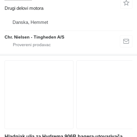
Drugi delovi motora
Danska, Hemmet
Chr. Nielsen - Tingheden A/S
Hladnjak ulja za Hydrema 906B bagera-utovarivača