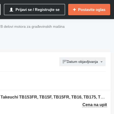
Prijavi se / Registrujte se
Postavite oglas
B delovi motora za građevinskih mašina
Datum objavljivanja
Motor complet pentru excavatoare za Takeuchi TB153FR, TB15F, TB15FR, TB16, TB175, TB180FR građevinske mašine
Cena na upit