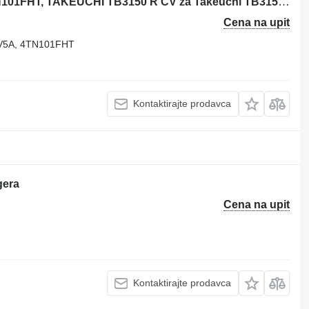
Yanmar Dieselmotor mit Zubehör 4TN101FHT, TAKEUCHI TB3150 R CV za Takeuchi TB3150 R CV bagera
Cena na upit
5A, 4TN101FHT
Kontaktirajte prodavca
gera
Cena na upit
Kontaktirajte prodavca