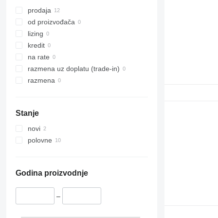
318
prodaja
320
od proizvođača
321
lizing
322
kredit
323
na rate
324
razmena uz doplatu (trade-in)
325
razmena
326
329
Stanje
330
336
novi
340
polovne
345
349
350
Godina proizvodnje
365
374
–
375