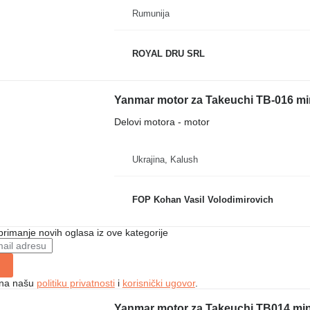
Rumunija
ROYAL DRU SRL
Yanmar motor za Takeuchi TB-016 mi
Delovi motora - motor
Ukrajina, Kalush
FOP Kohan Vasil Volodimirovich
 primanje novih oglasa iz ove kategorije
e na našu
politiku privatnosti
i
korisnički ugovor
.
Yanmar motor za Takeuchi TB014 min