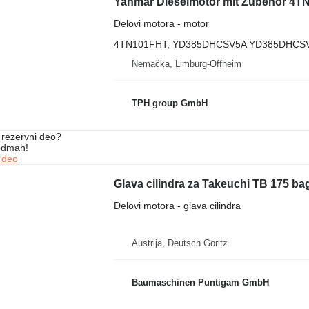
Delovi motora - motor
4TN101FHT, YD385DHCSV5A YD385DHCSV
Nemačka, Limburg-Offheim
TPH group GmbH
rezervni dеo?
 odmah!
 dеo
Glava cilindra za Takeuchi TB 175 ba
Delovi motora - glava cilindra
Austrija, Deutsch Goritz
Baumaschinen Puntigam GmbH