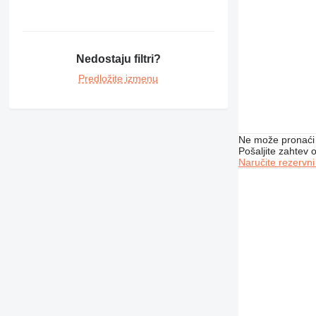
390
416
420
422
Nedostaju filtri?
424
Predložite izmenu
426
428
430
432
Ne može pronaći 
Pošaljite zahtev
434
Naručite rezervni
438
444
571G
572G
631
730
740
769
772