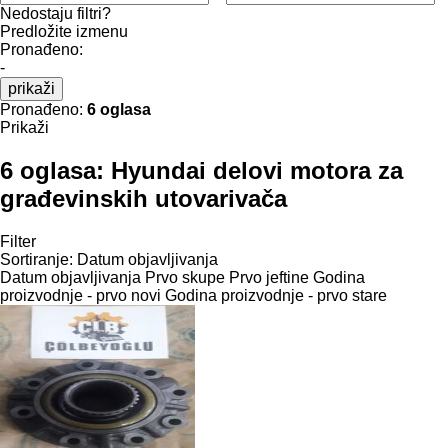
Nedostaju filtri?
Predložite izmenu
Pronađeno:
-
prikaži
Pronađeno:
6 oglasa
Prikaži
6 oglasa:
Hyundai delovi motora za
građevinskih utovarivača
Filter
Sortiranje
:
Datum objavljivanja
Datum objavljivanja
Prvo skupe
Prvo jeftine
Godina
proizvodnje - prvo novi
Godina proizvodnje - prvo stare