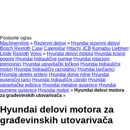
Postavite oglas
Machineryline
»
Rezervni delovi
»
Hyundai rezervni delovi
Bosch Rexroth
Case
Caterpillar
Hitachi
JCB
Komatsu
Liebherr
Linde
Rexroth
Volvo
»
Hyundai delovi motora
Hyundai krajnji
pogoni
Hyundai hidraulične pumpe
Hyundai rotacioni
prenosnici
Hyundai upravljački točkovi
Hyundai hidraulični
motori
Hyundai hidraulični razvodnici
Hyundai lančanici
Hyundai okretni prsteni
Hyundai donje rolne
Hyundai
gusenični lanci
Hyundai hidraulični cilindri
Hyundai
upravljačke jedinice
Hyundai metalne gusenice
Hyundai
gumene gusenice
Hyundai motori
»
Hyundai delovi motora
za građevinskih utovarivača
»
Hyundai delovi motora za
građevinskih utovarivača