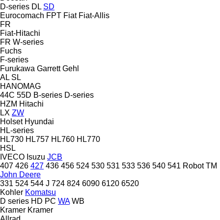
D-series
DL
SD
Eurocomach
FPT
Fiat
Fiat-Allis
FR
Fiat-Hitachi
FR
W-series
Fuchs
F-series
Furukawa
Garrett
Gehl
AL
SL
HANOMAG
44C
55D
B-series
D-series
HZM
Hitachi
LX
ZW
Holset
Hyundai
HL-series
HL730
HL757
HL760
HL770
HSL
IVECO
Isuzu
JCB
407
426
427
436
456
524
530
531
533
536
540
541
Robot
TM
John Deere
331
524
544 J
724
824
6090
6120
6520
Kohler
Komatsu
D series
HD
PC
WA
WB
Kramer
Kramer
Allrad