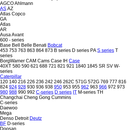
AGCO
Ahlmann
AS
AZ
Atlas Copco
GA
Atlas
AR
Ausa
Avant
600 - series
Base
Bell
Belle
Benati
Bobcat
453
753
763
863
864
873
B series
D series
PA
S series
T
series
BorgWarner
CAM
Cams
Case IH
Case
40XT
580
590
621
688
721
821
921
1840
1845
SR
SV
W-
series
Caterpillar
120
140
216
226
236
242
246
262C
571G
572G
769
777
816
824
924
928
930
936
938
950
953
955
962
963
966
972
973
980
988
990
992
C-series
D series
IT
M-series
TH
Changchai
Cheng Gong
Cummins
C-series
Daewoo
Mega
Denso
Detroit
Deutz
BF
D-series
Doosan