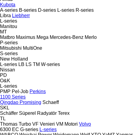
Kubota
A-series
B-series
D-series
L-series
R-series
Libra
Liebherr
L-series
Manitou
MT
Matbro
Maximus
Mega
Mercedes-Benz
Merlo
P-series
Mitsubishi
MultiOne
S-series
New Holland
L-series
LB
LS
TM
W-series
Nissan
PD
O&K
L-series
PMP
Pel-Job
Perkins
1100 Series
Qingdao Promising
Schaeff
SKL
Schäffer
Süperel Radyatör
Terex
TL
Thomas
Turbo
VF Venieri
VM Motori
Volvo
6300
EC
G-series
L-series
WABCO
Weichai Power
Weidemann
Wolf
YTO
YaMZ
Yanmar