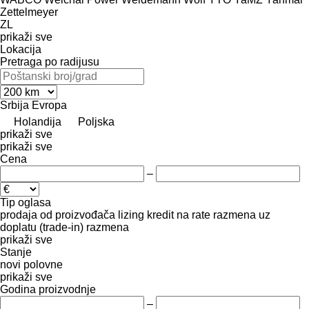
Zettelmeyer
ZL
prikaži sve
Lokacija
Pretraga po radijusu
Srbija
Evropa
Holandija
Poljska
prikaži sve
prikaži sve
Cena
–
Tip oglasa
prodaja
od proizvođača
lizing
kredit
na rate
razmena uz
doplatu (trade-in)
razmena
prikaži sve
Stanje
novi
polovne
prikaži sve
Godina proizvodnje
–