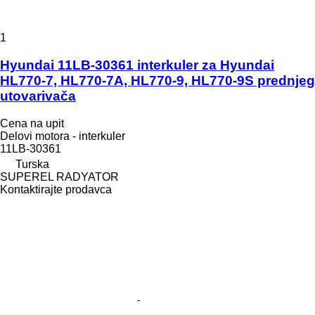
1
Hyundai 11LB-30361 interkuler za Hyundai
HL770-7, HL770-7A, HL770-9, HL770-9S prednjeg
utovarivača
Cena na upit
Delovi motora - interkuler
11LB-30361
Turska
SUPEREL RADYATOR
Kontaktirajte prodavca