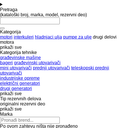
Pretraga
(kataloški broj, marka, model, rezervni deo)
Kategorija
motori
interkuleri
hladnjaci ulja
pumpe za ulje
drugi delovi
motora
prikaži sve
Kategorija tehnike
građevinske mašine
bageri
građevinski utovarivači
mini utovarivači
prednji utovarivači
teleskopski prednji
utovarivači
industrijske opreme
električni generatori
drugi generatori
prikaži sve
Tip rezervnih delova
originalni rezervni deo
prikaži sve
Marka
Po ovom zahtevu ništa nije pronađeno