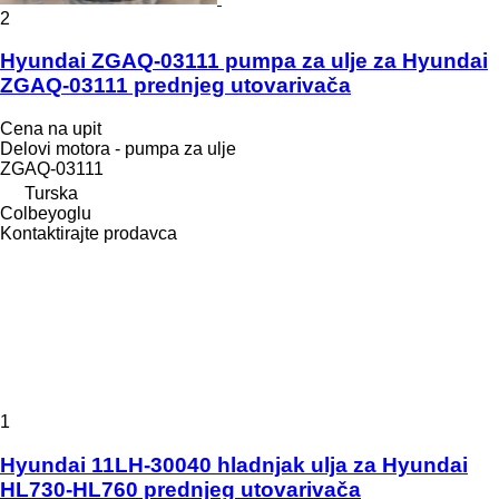
2
Hyundai ZGAQ-03111 pumpa za ulje za Hyundai
ZGAQ-03111 prednjeg utovarivača
Cena na upit
Delovi motora - pumpa za ulje
ZGAQ-03111
Turska
Colbeyoglu
Kontaktirajte prodavca
1
Hyundai 11LH-30040 hladnjak ulja za Hyundai
HL730-HL760 prednjeg utovarivača