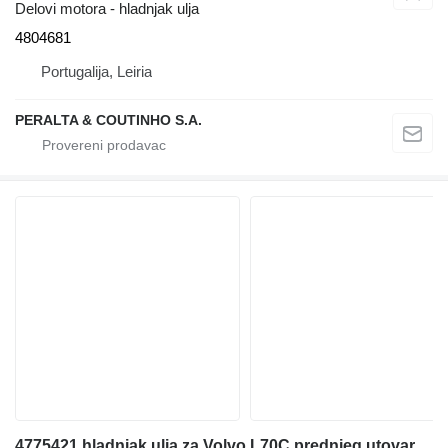
Delovi motora - hladnjak ulja
4804681
Portugalija, Leiria
PERALTA & COUTINHO S.A.
4775421 hladnjak ulja za Volvo L70C prednjeg utovarivača