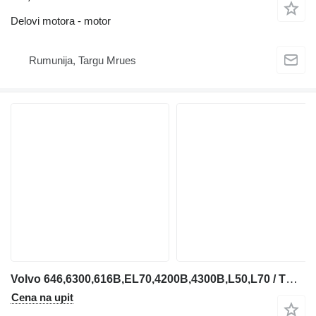
Delovi motora - motor
Rumunija, Targu Mrues
Volvo 646,6300,616B,EL70,4200B,4300B,L50,L70 / TD45B 4804681 hladnjak ulja za Volvo 646,6300,616B,EL70,4200B,4300B,L50,L70 / TD45B prednjeg utovarivača
Cena na upit