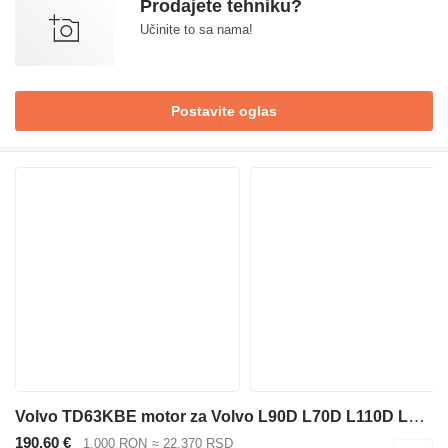
Prodajete tehniku?
Učinite to sa nama!
Postavite oglas
Volvo TD63KBE motor za Volvo L90D L70D L110D L120D prednjeg utovarivača
190,60 €
1.000 RON
≈ 22.370 RSD