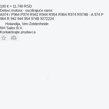
100 €
≈ 11.740 RSD
Delovi motora - oscilirajuće rame
A974 / P964 P974 R942 R944 R954 R964 R974 R974B - A 974 P
964 R 942 944 954 974B 9272224
Holandija, Ven-Zeldenheide
NH Sales B.V.
Kontaktirajte prodavca