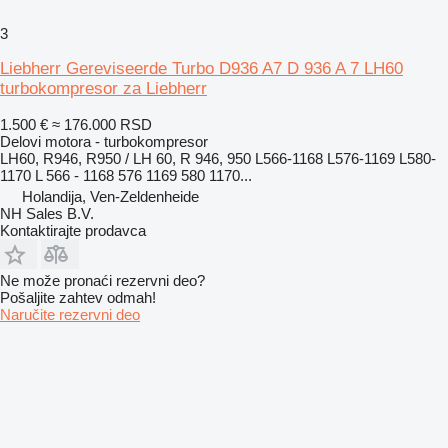
3
Liebherr Gereviseerde Turbo D936 A7 D 936 A 7 LH60
turbokompresor za Liebherr
1.500 €
≈ 176.000 RSD
Delovi motora - turbokompresor
LH60, R946, R950 / LH 60, R 946, 950 L566-1168 L576-1169 L580-
1170 L 566 - 1168 576 1169 580 1170...
Holandija, Ven-Zeldenheide
NH Sales B.V.
Kontaktirajte prodavca
Ne može pronaći rezervni dеo?
Pošaljite zahtev odmah!
Naručite rezervni dеo