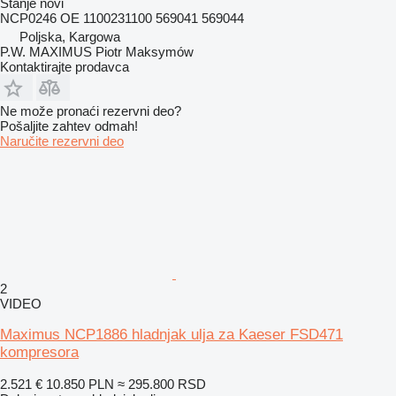
Stanje
novi
NCP0246 OE 1100231100 569041 569044
Poljska, Kargowa
P.W. MAXIMUS Piotr Maksymów
Kontaktirajte prodavca
Ne može pronaći rezervni dеo?
Pošaljite zahtev odmah!
Naručite rezervni dеo
2
VIDEO
Maximus NCP1886 hladnjak ulja za Kaeser FSD471
kompresora
2.521 €
10.850 PLN
≈ 295.800 RSD