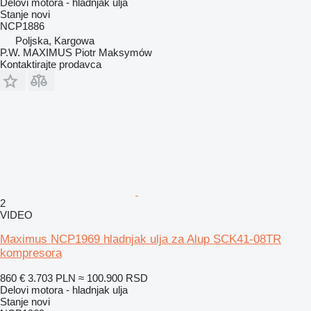
Delovi motora - hladnjak ulja
Stanje
novi
NCP1886
Poljska, Kargowa
P.W. MAXIMUS Piotr Maksymów
Kontaktirajte prodavca
2
VIDEO
Maximus NCP1969 hladnjak ulja za Alup SCK41-08TR
kompresora
860 €
3.703 PLN
≈ 100.900 RSD
Delovi motora - hladnjak ulja
Stanje
novi