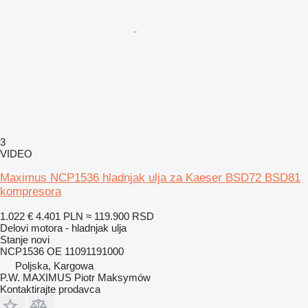
3
VIDEO
Maximus NCP1536 hladnjak ulja za Kaeser BSD72 BSD81
kompresora
1.022 €
4.401 PLN
≈ 119.900 RSD
Delovi motora - hladnjak ulja
Stanje
novi
NCP1536 OE 11091191000
Poljska, Kargowa
P.W. MAXIMUS Piotr Maksymów
Kontaktirajte prodavca