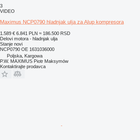
3
VIDEO
Maximus NCP0790 hladnjak ulja za Alup kompresora
1.589 €
6.841 PLN
≈ 186.500 RSD
Delovi motora - hladnjak ulja
Stanje
novi
NCP0790 OE 1631036000
Poljska, Kargowa
P.W. MAXIMUS Piotr Maksymów
Kontaktirajte prodavca