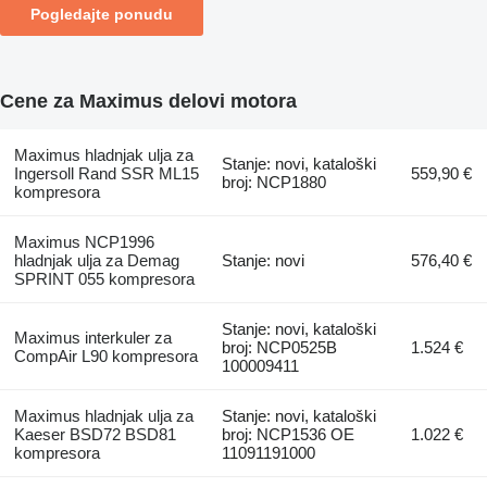
Pogledajte ponudu
Cene za Maximus delovi motora
Maximus hladnjak ulja za
Stanje: novi, kataloški
Ingersoll Rand SSR ML15
559,90 €
broj: NCP1880
kompresora
Maximus NCP1996
hladnjak ulja za Demag
Stanje: novi
576,40 €
SPRINT 055 kompresora
Stanje: novi, kataloški
Maximus interkuler za
broj: NCP0525B
1.524 €
CompAir L90 kompresora
100009411
Maximus hladnjak ulja za
Stanje: novi, kataloški
Kaeser BSD72 BSD81
broj: NCP1536 OE
1.022 €
kompresora
11091191000