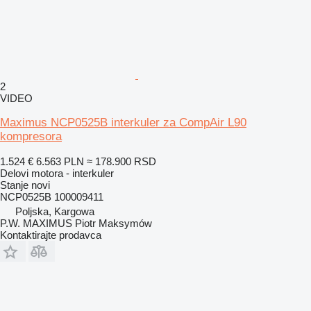
2
VIDEO
Maximus NCP0525B interkuler za CompAir L90
kompresora
1.524 €
6.563 PLN
≈ 178.900 RSD
Delovi motora - interkuler
Stanje
novi
NCP0525B 100009411
Poljska, Kargowa
P.W. MAXIMUS Piotr Maksymów
Kontaktirajte prodavca