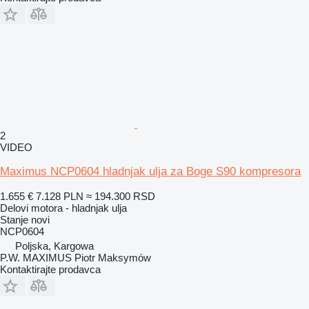
2
VIDEO
Maximus NCP0604 hladnjak ulja za Boge S90 kompresora
1.655 €
7.128 PLN
≈ 194.300 RSD
Delovi motora - hladnjak ulja
Stanje
novi
NCP0604
Poljska, Kargowa
P.W. MAXIMUS Piotr Maksymów
Kontaktirajte prodavca