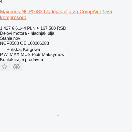
4
Maximus NCP0583 hladnjak ulja za CompAir L55G
kompresora
1.427 €
6.144 PLN
≈ 167.500 RSD
Delovi motora - hladnjak ulja
Stanje
novi
NCP0583 OE 100006283
Poljska, Kargowa
P.W. MAXIMUS Piotr Maksymów
Kontaktirajte prodavca