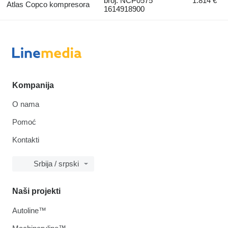
broj: NCP0575
1.814 €
Atlas Copco kompresora
1614918900
Kompanija
O nama
Pomoć
Kontakti
Srbija / srpski
Naši projekti
Autoline™