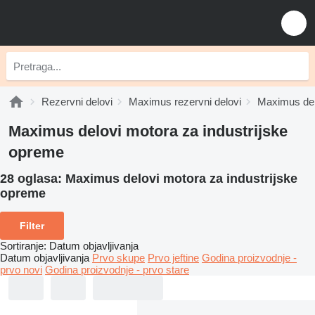
Rezervni delovi
Maximus rezervni delovi
Maximus del
Maximus delovi motora za industrijske
opreme
28 oglasa:
Maximus delovi motora za industrijske
opreme
Filter
Sortiranje
:
Datum objavljivanja
Datum objavljivanja
Prvo skupe
Prvo jeftine
Godina proizvodnje -
prvo novi
Godina proizvodnje - prvo stare