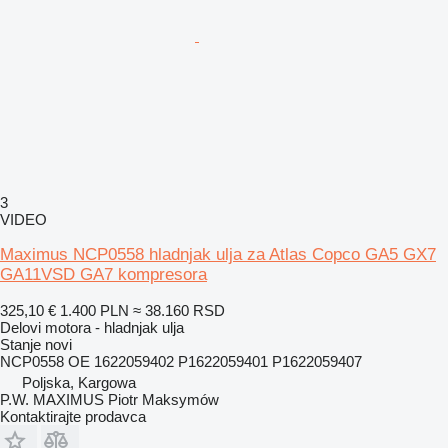
3
VIDEO
Maximus NCP0558 hladnjak ulja za Atlas Copco GA5 GX7
GA11VSD GA7 kompresora
325,10 €
1.400 PLN
≈ 38.160 RSD
Delovi motora - hladnjak ulja
Stanje
novi
NCP0558 OE 1622059402 P1622059401 P1622059407
Poljska, Kargowa
P.W. MAXIMUS Piotr Maksymów
Kontaktirajte prodavca