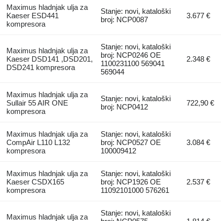
Maximus hladnjak ulja za
Stanje: novi, kataloški
Kaeser ESD441
3.677 €
broj: NCP0087
kompresora
Stanje: novi, kataloški
Maximus hladnjak ulja za
broj: NCP0246 OE
Kaeser DSD141 ,DSD201,
2.348 €
1100231100 569041
DSD241 kompresora
569044
Maximus hladnjak ulja za
Stanje: novi, kataloški
Sullair 55 AIR ONE
722,90 €
broj: NCP0412
kompresora
Maximus hladnjak ulja za
Stanje: novi, kataloški
CompAir L110 L132
broj: NCP0527 OE
3.084 €
kompresora
100009412
Maximus hladnjak ulja za
Stanje: novi, kataloški
Kaeser CSDX165
broj: NCP1926 OE
2.537 €
kompresora
11092101000 576261
Stanje: novi, kataloški
Maximus hladnjak ulja za