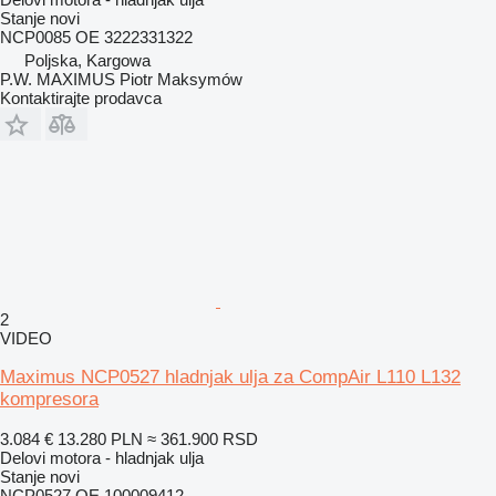
Stanje
novi
NCP0085 OE 3222331322
Poljska, Kargowa
P.W. MAXIMUS Piotr Maksymów
Kontaktirajte prodavca
2
VIDEO
Maximus NCP0527 hladnjak ulja za CompAir L110 L132
kompresora
3.084 €
13.280 PLN
≈ 361.900 RSD
Delovi motora - hladnjak ulja
Stanje
novi
NCP0527 OE 100009412