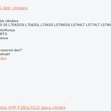
 blok cilindara
lok cilindara
I S5 L7042GSI L7042GL L7042G L5794GSI L5794LT L5774LT L5790G
klu/Konya
ARTS
davca
rezervni dеo?
 odmah!
 dеo
sha VHP F18GL/GLD glava cilindra