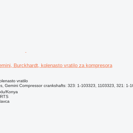
ini, Burckhardt, kolenasto vratilo za kompresora
olenasto vratilo
, Gemini Compressor crankshafts: 323: 1-103323, 1103323, 321: 1-1
klu/Konya
ARTS
davca