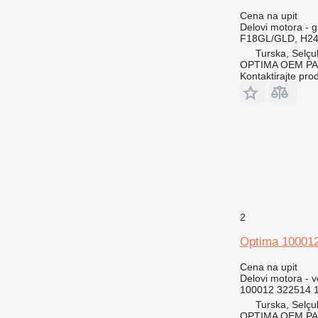
Cena na upit
Delovi motora - g
F18GL/GLD, H24G
Turska, Selçu
OPTIMA OEM P
Kontaktirajte pro
2
Optima 100012
Cena na upit
Delovi motora - v
100012 322514 
Turska, Selçu
OPTIMA OEM P