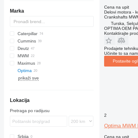
Cena na upit
Marka
Delovi motora - k
Crankshafts MWM
Turska, Selçu
OPTIMA OEM P
Kontaktirajte pro
Caterpillar
GA
Cummins
ROC
305
Prodajete tehnik
Deutz
XAS
910
C-series
Učinite to sa nam
MWM
XRHS
C-series
KTA
BF
SM
P-series
ESD
A-series
Postavite og
Maximus
XRVS
G-series
L-series
Optima
GP
LH
prikaži sve
V-series
R-series
1100 Series
Lokacija
Pretraga po radijusu
2
Optima MWM k
Srbija
Cena na upit