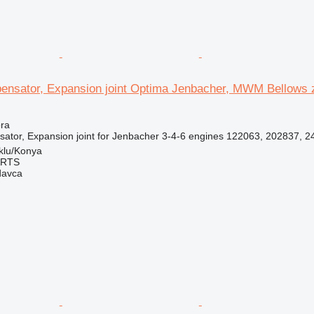
ensator, Expansion joint Optima Jenbacher, MWM Bellows z
ora
ator, Expansion joint for Jenbacher 3-4-6 engines 122063, 202837, 2
klu/Konya
ARTS
davca