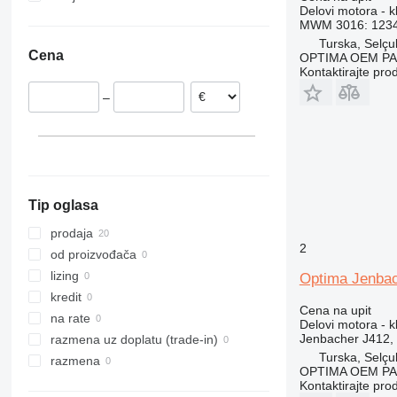
Delovi motora - k
MWM 3016: 12344
Turska, Selçu
Cena
OPTIMA OEM P
Kontaktirajte pro
–
Tip oglasa
prodaja
2
od proizvođača
lizing
Optima Jenbac
kredit
Cena na upit
na rate
Delovi motora - kl
Jenbacher J412, 
razmena uz doplatu (trade-in)
Turska, Selçu
razmena
OPTIMA OEM P
Kontaktirajte pro