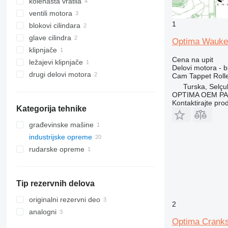
kolenasta vratila
ventili motora
1
blokovi cilindara
glave cilindra
Optima Waukes
klipnjače
Cena na upit
ležajevi klipnjače
Delovi motora - b
drugi delovi motora
Cam Tappet Rolle
Turska, Selçu
OPTIMA OEM P
Kontaktirajte pro
Kategorija tehnike
građevinske mašine
industrijske opreme
opreme za bušenje
rudarske opreme
električni generatori
bušaća postrojenja
kompresori
opreme za kamenolome
gasni generatori
drugi generatori
damperi sa krutom šasijom
Tip rezervnih delova
originalni rezervni deo
2
analogni
Optima Cranks