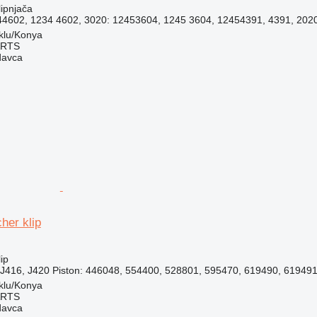
lipnjača
602, 1234 4602, 3020: 12453604, 1245 3604, 12454391, 4391, 2020:
klu/Konya
ARTS
davca
her klip
ip
J416, J420 Piston: 446048, 554400, 528801, 595470, 619490, 619491,
klu/Konya
ARTS
davca