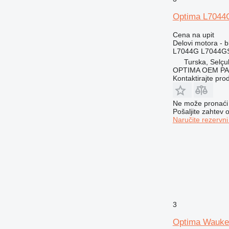
Optima L7044G
Cena na upit
Delovi motora - b
L7044G L7044GS
Turska, Selçu
OPTIMA OEM P
Kontaktirajte pro
Ne može pronaći 
Pošaljite zahtev
Naručite rezervni
3
Optima Wauke