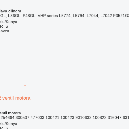
lava cilindra
L, L36GL, P48GL, VHP series L5774, L5794, L7044, L7042 F3521G
klu/Konya
ARTS
davca
 ventil motora
entil motora
1254664 300537 477003 100421 100423 9010633 100822 316047 631
klu/Konya
ARTS