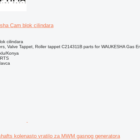
ha Cam blok cilindara
lok cilindara
rs, Valve Tappet, Roller tappet C214311B parts for WAUKESHA Gas En
klu/Konya
ARTS
davca
hafts kolenasto vratilo za MWM gasnog generatora