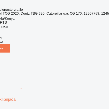
olenasto vratilo
 TCG 2020, Deutz TBG 620, Caterpillar gas CG 170: 12307759, 1245
klu/Konya
ARTS
davca
u?
a!
las
lipnjača