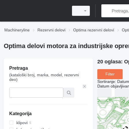
Machineryline
Rezervni delovi
Optima rezervni delovi
Opt
Optima delovi motora za industrijske opr
20 oglasa:
O
Pretraga
Filter
(kataloški broj, marka, model, rezervni
deo)
Sortiranje
:
Datum 
Datum objavljivan
Kategorija
klipovi