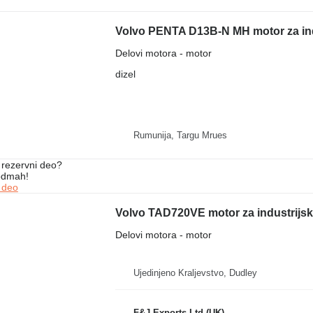
Volvo PENTA D13B-N MH motor za in
Delovi motora - motor
dizel
Rumunija, Targu Mrues
rezervni dеo?
 odmah!
 dеo
Volvo TAD720VE motor za industrijs
Delovi motora - motor
Ujedinjeno Kraljevstvo, Dudley
F&J Exports Ltd (UK)