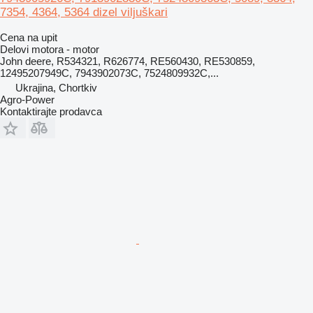
7354, 4364, 5364 dizel viljuškari
Cena na upit
Delovi motora - motor
John deere, R534321, R626774, RE560430, RE530859,
12495207949C, 7943902073C, 7524809932C,...
Ukrajina, Chortkiv
Agro-Power
Kontaktirajte prodavca