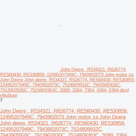
John Deere , R534321, R626774,
RE560430, RE530859, 12495207949C, 7943902073 John motor za
John Deere John deere, R534321, R626774, RE560430, RE530859,
12495207949C, 7943902073C, 7524809932C, 7943905926C,
7913902830C, 7524809363C, 5089, 3364, 7354, 4364, 5364 dizel
viljuškari
7
John Deere , R534321, R626774, RE560430, RE530859,
12495207949C, 7943902073 John motor za John Deere
John deere, R534321, R626774, RE560430, RE530859,
12495207949C, 7943902073C, 7524809932C,
7943905926C, 7913902830C, 7524809363C, 5089, 3364,