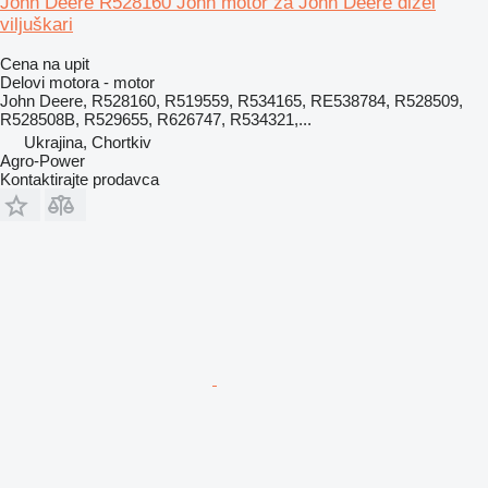
John Deere R528160 John motor za John Deere dizel
viljuškari
Cena na upit
Delovi motora - motor
John Deere, R528160, R519559, R534165, RE538784, R528509,
R528508B, R529655, R626747, R534321,...
Ukrajina, Chortkiv
Agro-Power
Kontaktirajte prodavca