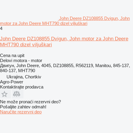
John Deere DZ108855 Dvigun, John
motor za John Deere MHT790 dizel viljuškari
4
John Deere DZ108855 Dvigun, John motor za John Deere
MHT790 dizel viljuškari
Cena na upit
Delovi motora - motor
Двигун, John Deere, 4045, DZ108855, R562119, Manitou, 845-137,
840-137, MHT790
Ukrajina, Chortkiv
Agro-Power
Kontaktirajte prodavca
Ne može pronaći rezervni dеo?
Pošaljite zahtev odmah!
Naručite rezervni dеo