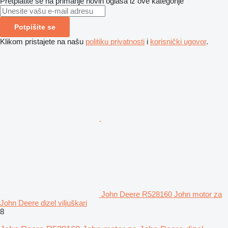
Pretplatite se na primanje novih oglasa iz ove kategorije
Potpišite se
Klikom pristajete na našu
politiku privatnosti
i
korisnički ugovor
.
John Deere R528160 John motor za
John Deere dizel viljuškari
8