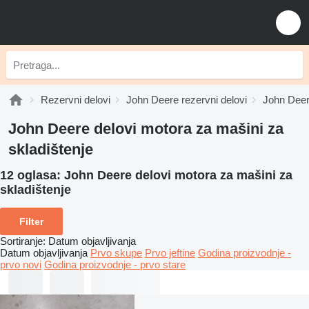
Rezervni delovi
John Deere rezervni delovi
John Deer
John Deere delovi motora za mašini za
skladištenje
12 oglasa:
John Deere delovi motora za mašini za
skladištenje
Filter
Sortiranje
:
Datum objavljivanja
Datum objavljivanja
Prvo skupe
Prvo jeftine
Godina proizvodnje -
prvo novi
Godina proizvodnje - prvo stare