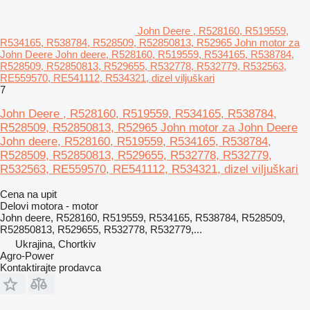
John Deere , R528160, R519559,
R534165, R538784, R528509, R52850813, R52965 John motor za
John Deere John deere, R528160, R519559, R534165, R538784,
R528509, R52850813, R529655, R532778, R532779, R532563,
RE559570, RE541112, R534321, dizel viljuškari
7
John Deere , R528160, R519559, R534165, R538784,
R528509, R52850813, R52965 John motor za John Deere
John deere, R528160, R519559, R534165, R538784,
R528509, R52850813, R529655, R532778, R532779,
R532563, RE559570, RE541112, R534321, dizel viljuškari
Cena na upit
Delovi motora - motor
John deere, R528160, R519559, R534165, R538784, R528509,
R52850813, R529655, R532778, R532779,...
Ukrajina, Chortkiv
Agro-Power
Kontaktirajte prodavca