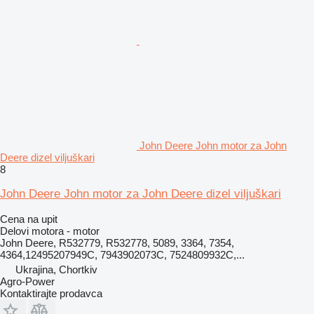
John Deere John motor za John
Deere dizel viljuškari
8
John Deere John motor za John Deere dizel viljuškari
Cena na upit
Delovi motora - motor
John Deere, R532779, R532778, 5089, 3364, 7354,
4364,12495207949C, 7943902073C, 7524809932C,...
Ukrajina, Chortkiv
Agro-Power
Kontaktirajte prodavca