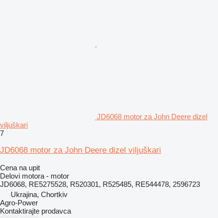
JD6068 motor za John Deere dizel
viljuškari
7
JD6068 motor za John Deere dizel viljuškari
Cena na upit
Delovi motora - motor
JD6068, RE5275528, R520301, R525485, RE544478, 2596723
Ukrajina, Chortkiv
Agro-Power
Kontaktirajte prodavca