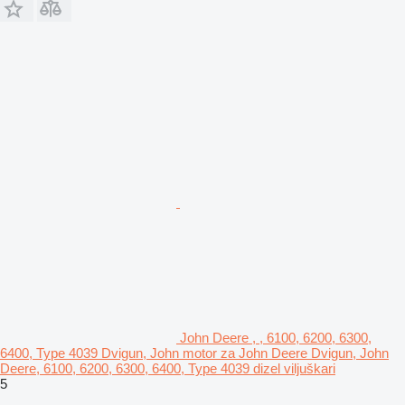
John Deere , , 6100, 6200, 6300,
6400, Type 4039 Dvigun, John motor za John Deere Dvigun, John
Deere, 6100, 6200, 6300, 6400, Type 4039 dizel viljuškari
5