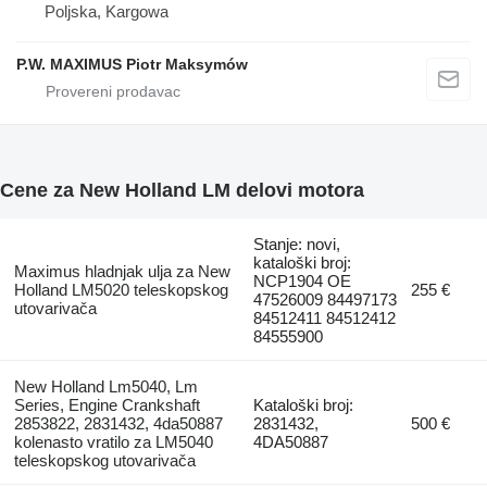
Poljska, Kargowa
P.W. MAXIMUS Piotr Maksymów
Cene za New Holland LM delovi motora
Stanje: novi,
kataloški broj:
Maximus hladnjak ulja za New
NCP1904 OE
Holland LM5020 teleskopskog
255 €
47526009 84497173
utovarivačа
84512411 84512412
84555900
New Holland Lm5040, Lm
Series, Engine Crankshaft
Kataloški broj:
2853822, 2831432, 4da50887
2831432,
500 €
kolenasto vratilo za LM5040
4DA50887
teleskopskog utovarivačа