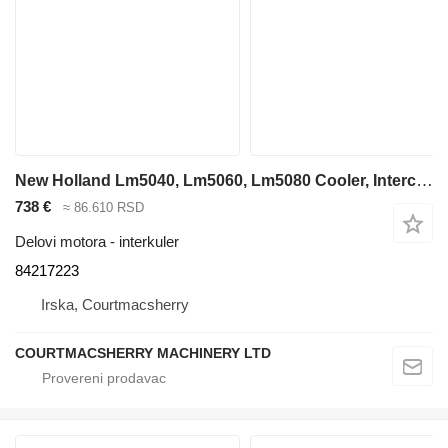
New Holland Lm5040, Lm5060, Lm5080 Cooler, Intercooler, Aftercooler 84217223 interkuler za LM5040 teleskopskog utovarivača
738 €
≈ 86.610 RSD
Delovi motora - interkuler
84217223
Irska, Courtmacsherry
COURTMACSHERRY MACHINERY LTD