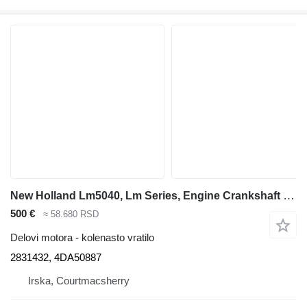
New Holland Lm5040, Lm Series, Engine Crankshaft 2853822, 2831432, 4da50887 kolenasto vratilo za LM5040 teleskopskog utovarivača
500 €
≈ 58.680 RSD
Delovi motora - kolenasto vratilo
2831432, 4DA50887
Irska, Courtmacsherry