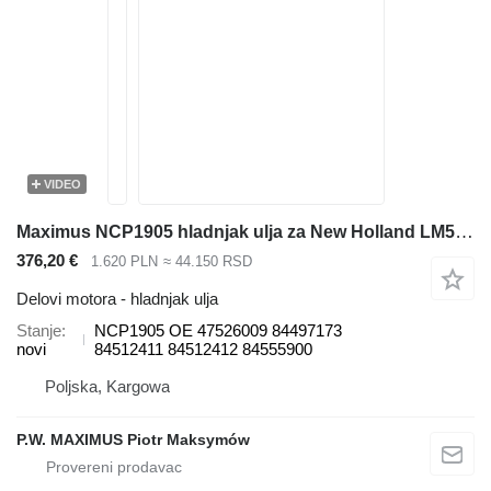
VIDEO
Maximus NCP1905 hladnjak ulja za New Holland LM5020 teleskopskog utovarivača
376,20 €
1.620 PLN
≈ 44.150 RSD
Delovi motora - hladnjak ulja
Stanje
NCP1905 OE 47526009 84497173
novi
84512411 84512412 84555900
Poljska, Kargowa
P.W. MAXIMUS Piotr Maksymów