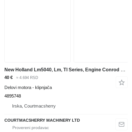
New Holland Lm5040, Lm, Tl Series, Engine Conrod 4895748, 82831298 klipnjača za LM5040 teleskopskog utovarivača
40 €
≈ 4.694 RSD
Delovi motora - klipnjača
4895748
Irska, Courtmacsherry
COURTMACSHERRY MACHINERY LTD