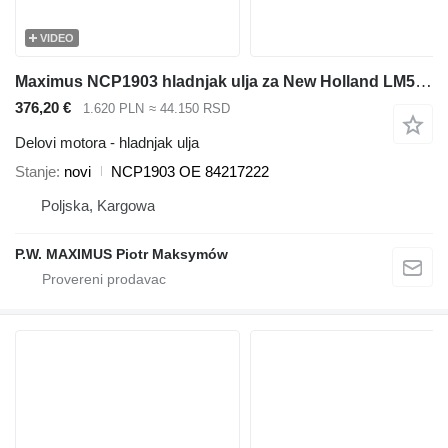
VIDEO
Maximus NCP1903 hladnjak ulja za New Holland LM5040 ,LM5060, LM5080 teleskopskog utovarivača
376,20 €
1.620 PLN
≈ 44.150 RSD
Delovi motora - hladnjak ulja
Stanje
novi
NCP1903 OE 84217222
Poljska, Kargowa
P.W. MAXIMUS Piotr Maksymów