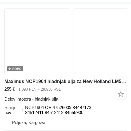
VIDEO
Maximus NCP1904 hladnjak ulja za New Holland LM5020 teleskopskog utovarivača
255 €
1.098 PLN
≈ 29.930 RSD
Delovi motora - hladnjak ulja
Stanje
NCP1904 OE 47526009 84497173
novi
84512411 84512412 84555900
Poljska, Kargowa