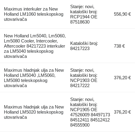
Stanje: novi,
Maximus interkuler za New
kataloški broj:
Holland LM1060 teleskopskog
556,90 €
RCP1944 OE
utovarivačа
87518630
New Holland Lm5040, Lm5060,
Lm5080 Cooler, Intercooler,
Kataloški broj:
Aftercooler 84217223 interkuler
738 €
84217223
za LM5040 teleskopskog
utovarivačа
Maximus hladnjak ulja za New
Stanje: novi,
Holland LM5040 ,LM5060,
kataloški broj:
376,20 €
LM5080 teleskopskog
NCP1903 OE
utovarivačа
84217222
Stanje: novi,
kataloški broj:
Maximus hladnjak ulja za New
NCP1905 OE
Holland LM5020 teleskopskog
376,20 €
47526009 84497173
utovarivačа
84512411 84512412
84555900