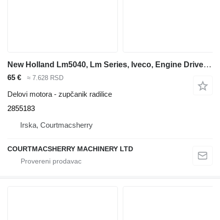
New Holland Lm5040, Lm Series, Iveco, Engine Driven Gear 72t 2855183 zupčanik radilice za LM5040 teleskopskog utovarivača
65 €
≈ 7.628 RSD
Delovi motora - zupčanik radilice
2855183
Irska, Courtmacsherry
COURTMACSHERRY MACHINERY LTD