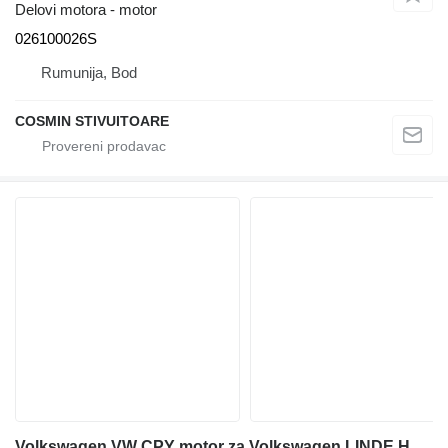
Delovi motora - motor
026100026S
Rumunija, Bod
COSMIN STIVUITOARE
Volkswagen VW CPY motor za Volkswagen LINDE H50D dizel viljuškari