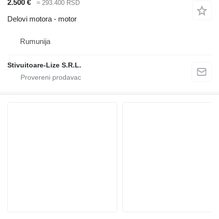
2.500 €
≈ 293.400 RSD
Delovi motora - motor
Rumunija
Stivuitoare-Lize S.R.L.