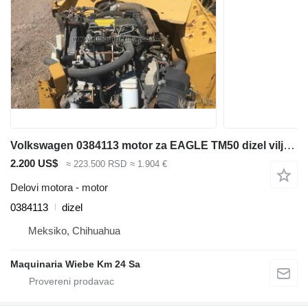
Volkswagen 0384113 motor za EAGLE TM50 dizel viljuškari
2.200 US$
≈ 223.500 RSD
≈ 1.904 €
Delovi motora - motor
0384113
dizel
Meksiko, Chihuahua
Maquinaria Wiebe Km 24 Sa