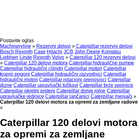
Postavite oglas
Machineryline
»
Rezervni delovi
»
Caterpillar rezervni delovi
Bosch Rexroth
Case
Hitachi
JCB
John Deere
Komatsu
Liebherr
Linde
Rexroth
Volvo
»
Caterpillar 120 rezervni delovi
»
Caterpillar 120 delovi motora
Caterpillar hidraulične pumpe
Caterpillar hidraulični cilindri
Caterpillar motori
Caterpillar
krajnji pogoni
Caterpillar hidraulični razvodnici
Caterpillar
hidraulični motori
Caterpillar rotacioni prenosnici
Caterpillar
dizne
Caterpillar upravljački točkovi
Caterpillar brze spojnice
Caterpillar okretni prsteni
Caterpillar donje rolne
Caterpillar
upravljačke jedinice
Caterpillar lančanici
Caterpillar menjači
»
Caterpillar 120 delovi motora za opremi za zemljane radove
»
Caterpillar 120 delovi motora
za opremi za zemljane