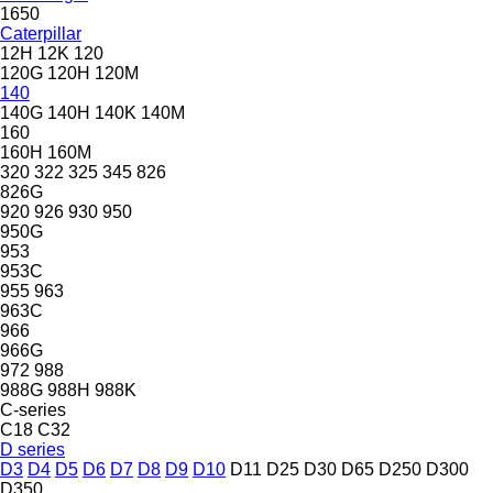
1650
Caterpillar
12H
12K
120
120G
120H
120M
140
140G
140H
140K
140M
160
160H
160M
320
322
325
345
826
826G
920
926
930
950
950G
953
953C
955
963
963C
966
966G
972
988
988G
988H
988K
C-series
C18
C32
D series
D3
D4
D5
D6
D7
D8
D9
D10
D11
D25
D30
D65
D250
D300
D350