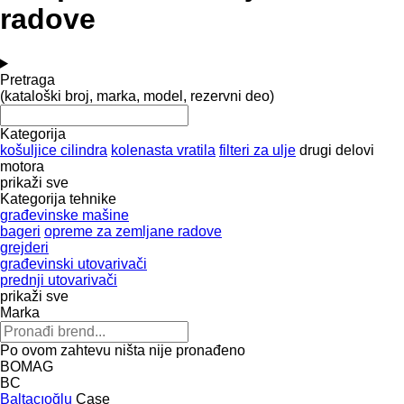
radove
Pretraga
(kataloški broj, marka, model, rezervni deo)
Kategorija
košuljice cilindra
kolenasta vratila
filteri za ulje
drugi delovi
motora
prikaži sve
Kategorija tehnike
građevinske mašine
bageri
opreme za zemljane radove
grejderi
građevinski utovarivači
prednji utovarivači
prikaži sve
Marka
Po ovom zahtevu ništa nije pronađeno
BOMAG
BC
Baltacıoğlu
Case