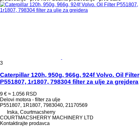
3
Caterpillar 120h, 950g, 966g, 924f Volvo. Oil Filter
P551807, 1r1807, 798304 filter za ulje za grejdera
9 €
≈ 1.056 RSD
Delovi motora - filter za ulje
P551807, 1R1807, 7983040, 21170569
Irska, Courtmacsherry
COURTMACSHERRY MACHINERY LTD
Kontaktirajte prodavca