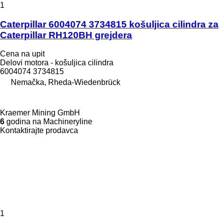
1
Caterpillar 6004074 3734815 košuljica cilindra za
Caterpillar RH120BH grejdera
Cena na upit
Delovi motora - košuljica cilindra
6004074 3734815
Nemačka, Rheda-Wiedenbrück
Kraemer Mining GmbH
6
godina na Machineryline
Kontaktirajte prodavca
1