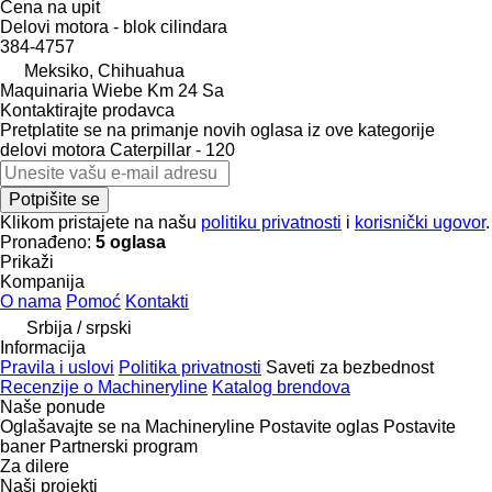
Cena na upit
Delovi motora - blok cilindara
384-4757
Meksiko, Chihuahua
Maquinaria Wiebe Km 24 Sa
Kontaktirajte prodavca
Pretplatite se na primanje novih oglasa iz ove kategorije
delovi motora
Caterpillar - 120
Potpišite se
Klikom pristajete na našu
politiku privatnosti
i
korisnički ugovor
.
Pronađeno:
5 oglasa
Prikaži
Kompanija
O nama
Pomoć
Kontakti
Srbija / srpski
Informacija
Pravila i uslovi
Politika privatnosti
Saveti za bezbednost
Recenzije o Machineryline
Katalog brendova
Naše ponude
Oglašavajte se na Machineryline
Postavite oglas
Postavite
baner
Partnerski program
Za dilere
Naši projekti