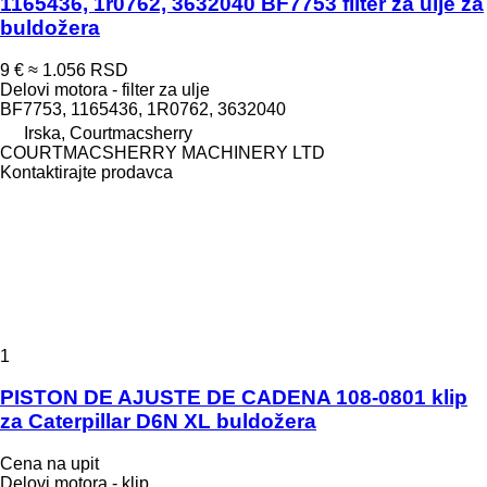
1165436, 1r0762, 3632040 BF7753 filter za ulje za
buldožera
9 €
≈ 1.056 RSD
Delovi motora - filter za ulje
BF7753, 1165436, 1R0762, 3632040
Irska, Courtmacsherry
COURTMACSHERRY MACHINERY LTD
Kontaktirajte prodavca
1
PISTON DE AJUSTE DE CADENA 108-0801 klip
za Caterpillar D6N XL buldožera
Cena na upit
Delovi motora - klip