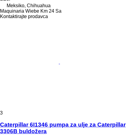
Meksiko, Chihuahua
Maquinaria Wiebe Km 24 Sa
Kontaktirajte prodavca
3
Caterpillar 6I1346 pumpa za ulje za Caterpillar
3306B buldožera