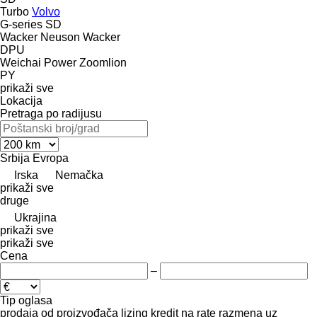
Turbo
Volvo
G-series
SD
Wacker Neuson
Wacker
DPU
Weichai Power
Zoomlion
PY
prikaži sve
Lokacija
Pretraga po radijusu
Srbija
Evropa
Irska
Nemačka
prikaži sve
druge
Ukrajina
prikaži sve
prikaži sve
Cena
–
Tip oglasa
prodaja
od proizvođača
lizing
kredit
na rate
razmena uz