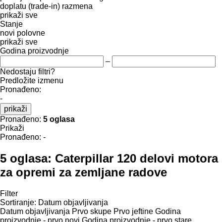
doplatu (trade-in)
razmena
prikaži sve
Stanje
novi
polovne
prikaži sve
Godina proizvodnje
–
Nedostaju filtri?
Predložite izmenu
Pronađeno:
-
prikaži
Pronađeno:
5 oglasa
Prikaži
Pronađeno:
-
5 oglasa:
Caterpillar 120 delovi motora
za opremi za zemljane radove
Filter
Sortiranje
:
Datum objavljivanja
Datum objavljivanja
Prvo skupe
Prvo jeftine
Godina
proizvodnje - prvo novi
Godina proizvodnje - prvo stare