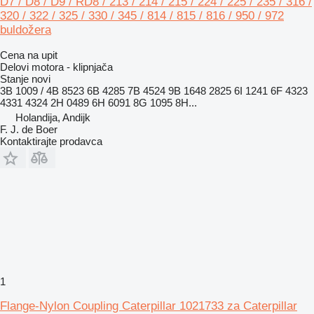
D7 / D8 / D9 / RD8 / 213 / 214 / 215 / 224 / 225 / 235 / 316 /
320 / 322 / 325 / 330 / 345 / 814 / 815 / 816 / 950 / 972
buldožera
Cena na upit
Delovi motora - klipnjača
Stanje
novi
3B 1009 / 4B 8523 6B 4285 7B 4524 9B 1648 2825 6I 1241 6F 4323
4331 4324 2H 0489 6H 6091 8G 1095 8H...
Holandija, Andijk
F. J. de Boer
Kontaktirajte prodavca
1
Flange-Nylon Coupling Caterpillar 1021733 za Caterpillar