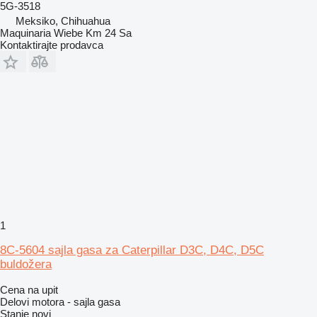
5G-3518
Meksiko, Chihuahua
Maquinaria Wiebe Km 24 Sa
Kontaktirajte prodavca
1
8C-5604 sajla gasa za Caterpillar D3C, D4C, D5C
buldožera
Cena na upit
Delovi motora - sajla gasa
Stanje
novi