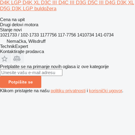
D4K LGP D4K XL D3C III D4C III D3G D5C III D4G D3K XL
D5G D3K LGP buldožera
Cena na upit
Drugi delovi motora
Stanje
novi
1021733 / 102-1733 1177756 117-7756 1410734 141-0734
Nemačka, Wilsdruff
TechnikExpert
Kontaktirajte prodavca
Pretplatite se na primanje novih oglasa iz ove kategorije
Potpišite se
Klikom pristajete na našu
politiku privatnosti
i
korisnički ugovor
.