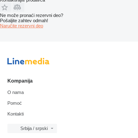
Ne može pronaći rezervni dеo?
Pošaljite zahtev odmah!
Naručite rezervni dеo
Kompanija
O nama
Pomoć
Kontakti
Srbija / srpski