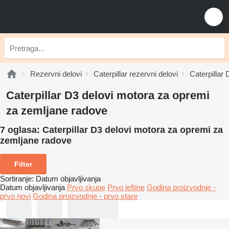
Rezervni delovi
Caterpillar rezervni delovi
Caterpillar 
Caterpillar D3 delovi motora za opremi
za zemljane radove
7 oglasa:
Caterpillar D3 delovi motora za opremi za
zemljane radove
Filter
Sortiranje
:
Datum objavljivanja
Datum objavljivanja
Prvo skupe
Prvo jeftine
Godina proizvodnje -
prvo novi
Godina proizvodnje - prvo stare