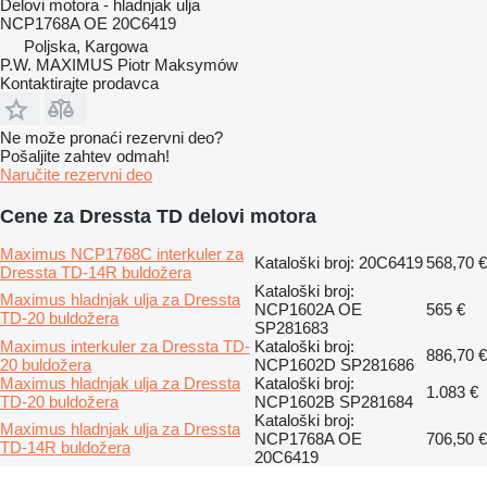
Delovi motora - hladnjak ulja
NCP1768A OE 20C6419
Poljska, Kargowa
P.W. MAXIMUS Piotr Maksymów
Kontaktirajte prodavca
Ne može pronaći rezervni dеo?
Pošaljite zahtev odmah!
Naručite rezervni dеo
Cene za Dressta TD delovi motora
Maximus NCP1768C interkuler za
Kataloški broj: 20C6419
568,70 €
Dressta TD-14R buldožera
Kataloški broj:
Maximus hladnjak ulja za Dressta
NCP1602A OE
565 €
TD-20 buldožera
SP281683
Maximus interkuler za Dressta TD-
Kataloški broj:
886,70 €
20 buldožera
NCP1602D SP281686
Maximus hladnjak ulja za Dressta
Kataloški broj:
1.083 €
TD-20 buldožera
NCP1602B SP281684
Kataloški broj:
Maximus hladnjak ulja za Dressta
NCP1768A OE
706,50 €
TD-14R buldožera
20C6419