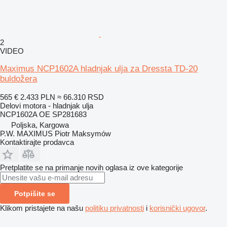
2
VIDEO
Maximus NCP1602A hladnjak ulja za Dressta TD-20
buldožera
565 €
2.433 PLN
≈ 66.310 RSD
Delovi motora - hladnjak ulja
NCP1602A OE SP281683
Poljska, Kargowa
P.W. MAXIMUS Piotr Maksymów
Kontaktirajte prodavca
Pretplatite se na primanje novih oglasa iz ove kategorije
Potpišite se
Klikom pristajete na našu
politiku privatnosti
i
korisnički ugovor
.