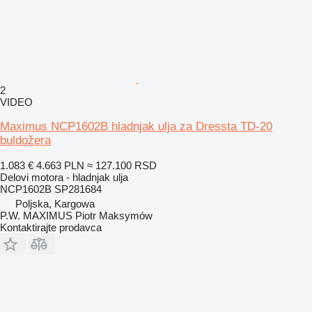
2
VIDEO
Maximus NCP1602B hladnjak ulja za Dressta TD-20
buldožera
1.083 €
4.663 PLN
≈ 127.100 RSD
Delovi motora - hladnjak ulja
NCP1602B SP281684
Poljska, Kargowa
P.W. MAXIMUS Piotr Maksymów
Kontaktirajte prodavca