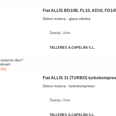
Delovi motora - glava cilindra
Španija, Uxes
TALLERES A.CAPELÁN S.L.
rezervni dеo?
 odmah!
 dеo
Fiat ALLIS 31 (TURBO) turbokompreso
Delovi motora - turbokompresor
Španija, Uxes
TALLERES A.CAPELÁN S.L.