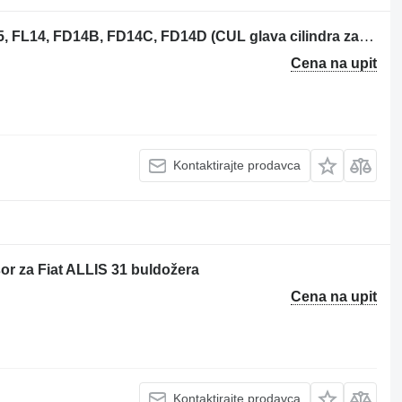
Fiat ALLIS BD10B, FL10, AD10, FD145, FL14, FD14B, FD14C, FD14D (CUL glava cilindra za Fiat-Allis BD10B buldožera
Cena na upit
Kontaktirajte prodavca
r za Fiat ALLIS 31 buldožera
Cena na upit
Kontaktirajte prodavca