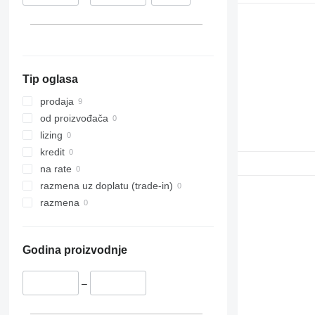
988
C-series
D series
G-series
Tip oglasa
prodaja
od proizvođača
lizing
kredit
na rate
razmena uz doplatu (trade-in)
razmena
Godina proizvodnje
–