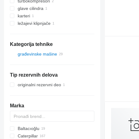
turbokompresori
glave cilindra
karteri
ležajevi klipnjače
Kategorija tehnike
građevinske mašine
bageri
opreme za zemljane radove
mini bageri
Tip rezervnih delova
građevinski utovarivači
buldožeri
druge građevinske mašine
prednji utovarivači
originalni rezervni deo
utovarivači guseničari
Marka
Baltacıoğlu
BC
Caterpillar
1650