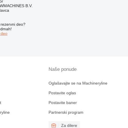
or
WMACHINES B.V.
davca
rezervni dеo?
 odmah!
 dеo
Naše ponude
Oglašavajte se na Machineryline
Postavite oglas
t
Postavite baner
ryline
Partnerski program
Za dilere