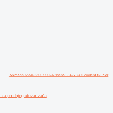
Ahlmann AS50-2300777A-Nissens 634273-Oil cooler/Ölkühler
 za prednjeg utovarivača