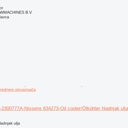
or
WMACHINES B.V.
davca
prednjeg utovarivača
2300777A-Nissens 634273-Oil cooler/Ölkühler hladnjak ulja
ladnjak ulja