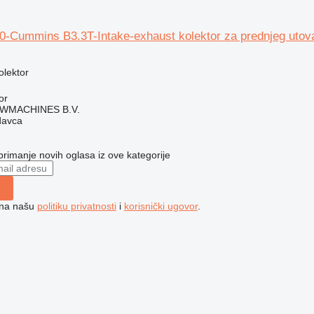
-Cummins B3.3T-Intake-exhaust kolektor za prednjeg utov
olektor
or
WMACHINES B.V.
davca
 primanje novih oglasa iz ove kategorije
e na našu
politiku privatnosti
i
korisnički ugovor
.