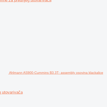
ine za prednjeg utovarivača
Ahlmann AS900-Cummins B3.3T- assembly osovina klackalice
 utovarivača