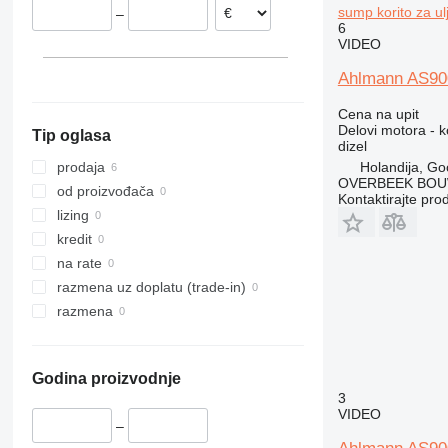
sump korito za ul
–
980
6
VIDEO
988
990
Ahlmann AS900
992
Cena na upit
C-series
Delovi motora - ko
Tip oglasa
D series
dizel
IT
Holandija, Go
prodaja
OVERBEEK BOU
od proizvođača
Kontaktirajte pro
lizing
kredit
na rate
razmena uz doplatu (trade-in)
razmena
Godina proizvodnje
3
VIDEO
–