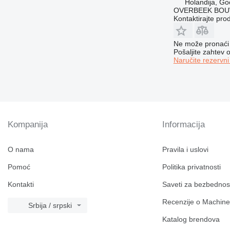
Holandija, Go
OVERBEEK BOU
Kontaktirajte pro
Ne može pronaći 
Pošaljite zahtev
Naručite rezervni
Kompanija
Informacija
O nama
Pravila i uslovi
Pomoć
Politika privatnosti
Kontakti
Saveti za bezbednos
Recenzije o Machine
Srbija / srpski
Katalog brendova