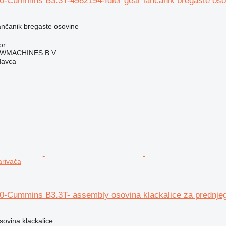
-Cummins B3.3T-4982194-Idler gear lančanik bregaste osov
lančanik bregaste osovine
or
WMACHINES B.V.
davca
arivača
-Cummins B3.3T- assembly osovina klackalice za prednjeg
sovina klackalice