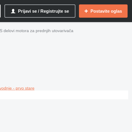
Prijavi se / Registrujte se
Postavite oglas
 delovi motora za prednjih utovarivača
vodnje - prvo stare