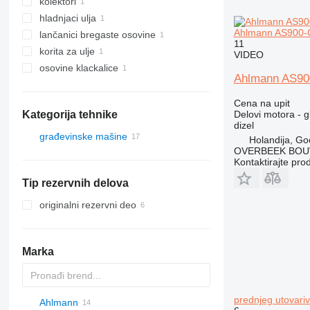
kolektori
hladnjaci ulja
Ahlmann AS900-Cu
lančanici bregaste osovine
11
korita za ulje
VIDEO
osovine klackalice
Ahlmann AS900
Cena na upit
Delovi motora - g
Kategorija tehnike
dizel
građevinske mašine
Holandija, Go
OVERBEEK BOU
građevinski utovarivači
Kontaktirajte pro
prednji utovarivači
Tip rezervnih delova
teleskopski prednji utovarivači
originalni rezervni deo
Marka
prednjeg utovari
Ahlmann