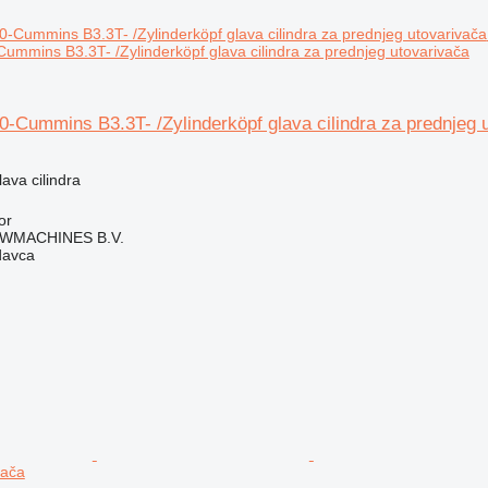
mmins B3.3T- /Zylinderköpf glava cilindra za prednjeg utovarivača
-Cummins B3.3T- /Zylinderköpf glava cilindra za prednjeg 
lava cilindra
or
WMACHINES B.V.
davca
vača