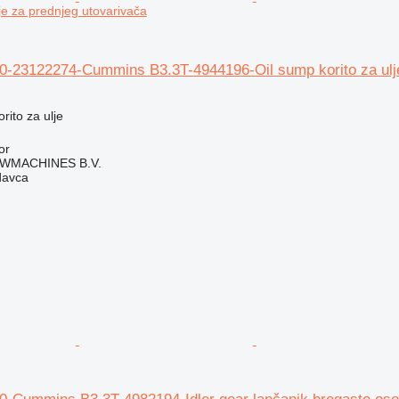
je za prednjeg utovarivača
-23122274-Cummins B3.3T-4944196-Oil sump korito za ulje
rito za ulje
or
WMACHINES B.V.
davca