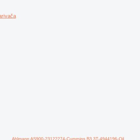
arivača
Ahlmann AS900-23122274-Cummins B3.3T-4944196-Oil