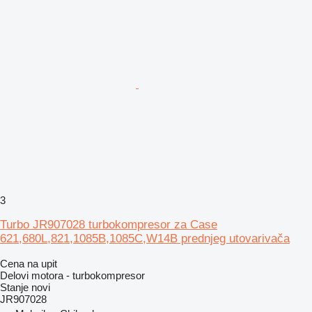
3
Turbo JR907028 turbokompresor za Case
621,680L,821,1085B,1085C,W14B prednjeg utovarivača
Cena na upit
Delovi motora - turbokompresor
Stanje
novi
JR907028