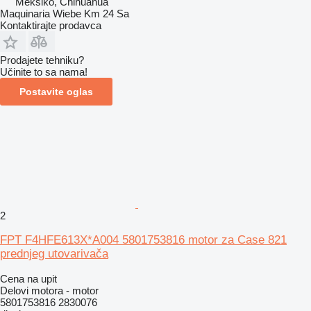
Meksiko, Chihuahua
Maquinaria Wiebe Km 24 Sa
Kontaktirajte prodavca
Prodajete tehniku?
Učinite to sa nama!
Postavite oglas
2
FPT F4HFE613X*A004 5801753816 motor za Case 821
prednjeg utovarivača
Cena na upit
Delovi motora - motor
5801753816 2830076