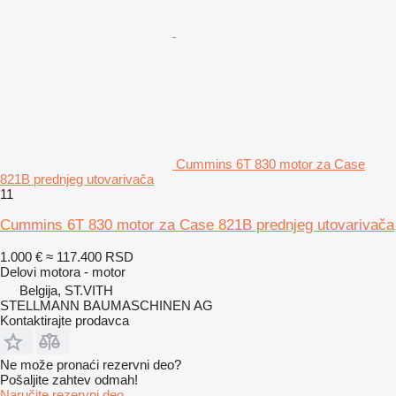
Cummins 6T 830 motor za Case
821B prednjeg utovarivača
11
Cummins 6T 830 motor za Case 821B prednjeg utovarivača
1.000 €
≈ 117.400 RSD
Delovi motora - motor
Belgija, ST.VITH
STELLMANN BAUMASCHINEN AG
Kontaktirajte prodavca
Ne može pronaći rezervni dеo?
Pošaljite zahtev odmah!
Naručite rezervni dеo