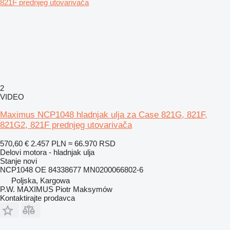
2
VIDEO
Maximus NCP1048 hladnjak ulja za Case 821G, 821F,
821G2, 821F prednjeg utovarivača
570,60 €
2.457 PLN
≈ 66.970 RSD
Delovi motora - hladnjak ulja
Stanje
novi
NCP1048 OE 84338677 MN0200066802-6
Poljska, Kargowa
P.W. MAXIMUS Piotr Maksymów
Kontaktirajte prodavca