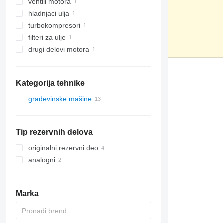
ventili motora
hladnjaci ulja
turbokompresori
filteri za ulje
drugi delovi motora
Kategorija tehnike
građevinske mašine
bageri
građevinski utovarivači
Tip rezervnih delova
prednji utovarivači
originalni rezervni deo
analogni
Marka