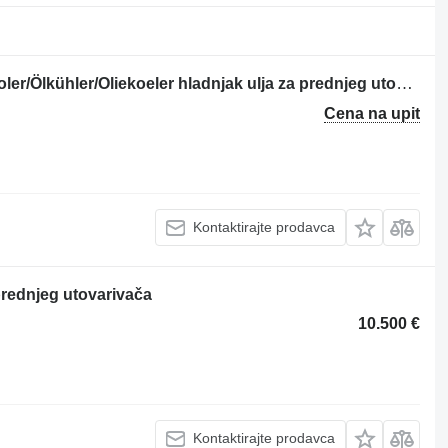
Hitachi ZW150PL-263E2-12031-Oil cooler/Ölkühler/Oliekoeler hladnjak ulja za prednjeg utovarivača
Cena na upit
Kontaktirajte prodavca
rednjeg utovarivača
10.500 €
Kontaktirajte prodavca