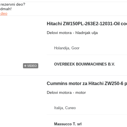
rezervni dеo?
 odmah!
 dеo
Delovi motora - hladnjak ulja
Holandija, Goor
OVERBEEK BOUWMACHINES B.V.
VIDEO
Cummins motor za Hitachi ZW250-6 p
Delovi motora - motor
Italija, Cuneo
Massucco T. srl