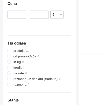
Cena
Španija
980
Italija
988
–
990
992
C-series
D series
IT
Tip oglasa
prodaja
od proizvođača
lizing
kredit
na rate
razmena uz doplatu (trade-in)
razmena
Stanje