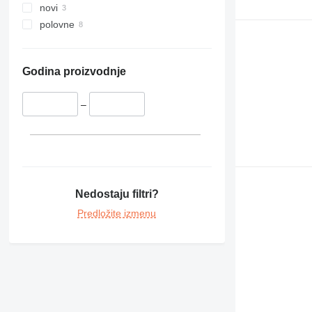
novi
polovne
Godina proizvodnje
–
Nedostaju filtri?
Predložite izmenu