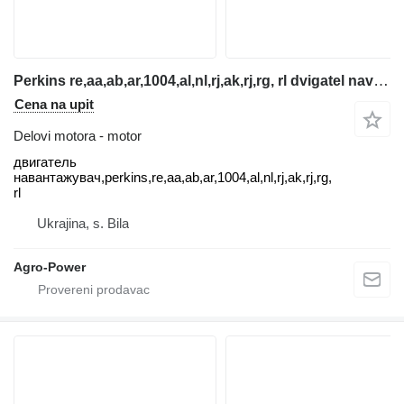
Perkins re,aa,ab,ar,1004,al,nl,rj,ak,rj,rg, rl dvigatel navantazh motor za teleskopskog utovarivača
Cena na upit
Delovi motora - motor
двигатель
навантажувач,perkins,re,aa,ab,ar,1004,al,nl,rj,ak,rj,rg,
rl
Ukrajina, s. Bila
Agro-Power