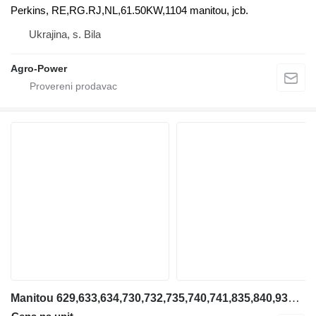
Perkins, RE,RG.RJ,NL,61.50KW,1104 manitou, jcb.
Ukrajina, s. Bila
Agro-Power
Manitou 629,633,634,730,732,735,740,741,835,840,932,940,1030 Manitou motor za Manitou 629,633,634,730,732,735,740,741,835,840,932,940,1030 teleskopskog utovarivača