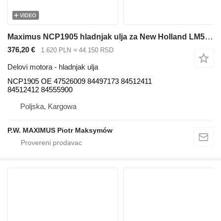
VIDEO
Maximus NCP1905 hladnjak ulja za New Holland LM5020 teleskopskog utovarivača
376,20 €
1.620 PLN
≈ 44.150 RSD
Delovi motora - hladnjak ulja
NCP1905 OE 47526009 84497173 84512411
84512412 84555900
Poljska, Kargowa
P.W. MAXIMUS Piotr Maksymów