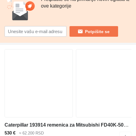
ove kategorije
Potpišite se
Caterpillar 193914 remenica za Mitsubishi FD40K-50K, FG40KL viljuškara
530 €
≈ 62.200 RSD