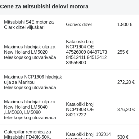
Cene za Mitsubishi delovi motora
Mitsubishi S4E motor za
Gorivo: dizel
1.800 €
Clark dizel viljuškari
Kataloški broj:
Maximus hladnjak ulja za
NCP1904 OE
New Holland LM5020
47526009 84497173
255 €
teleskopskog utovarivačа
84512411 84512412
84555900
Maximus NCP1906 hladnjak
ulja za Manitou
272,20 €
teleskopskog utovarivačа
Maximus hladnjak ulja za
Kataloški broj:
New Holland LM5040
NCP1903 OE
376,20 €
,LM5060, LM5080
84217222
teleskopskog utovarivačа
Caterpillar remenica za
Kataloški broj: 193914
Mitsubishi FD40K-50K,
530 €