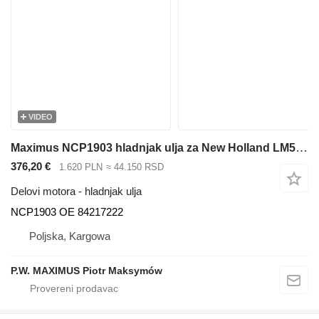
VIDEO
Maximus NCP1903 hladnjak ulja za New Holland LM5040 ,LM5060, LM5080 teleskopskog utovarivača
376,20 €
1.620 PLN
≈ 44.150 RSD
Delovi motora - hladnjak ulja
NCP1903 OE 84217222
Poljska, Kargowa
P.W. MAXIMUS Piotr Maksymów