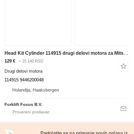
Head Kit Cylinder 114915 drugi delovi motora za Mitsubishi GP40-50, GP50C, DP40-50, DPL40 viljuškara
129 €
≈ 15.140 RSD
Drugi delovi motora
114915 9446200048
Holandija, Haaksbergen
Forklift Focus B.V.
Pretplatite se na primanje novih oglasa iz