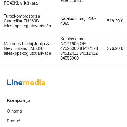
9180215501
FG40KL viljuškara
Turbokompresor za
Kataloški broj: 220-
Caterpillar TH360B
519,30 €
4985
teleskopskog utovarivačа
Kataloški broj:
Maximus hladnjak ulja za
NCP1905 OE
New Holland LM5020
47526009 84497173
376,20 €
teleskopskog utovarivačа
84512411 84512412
84555900
Kompanija
O nama
Pomoć