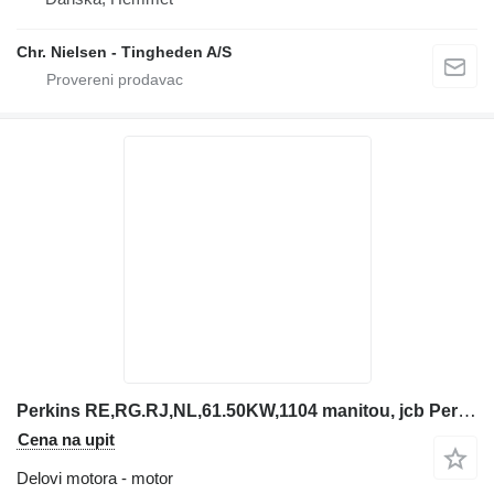
Chr. Nielsen - Tingheden A/S
Perkins RE,RG.RJ,NL,61.50KW,1104 manitou, jcb Perkins motor za teleskopskog utovarivača
Cena na upit
Delovi motora - motor