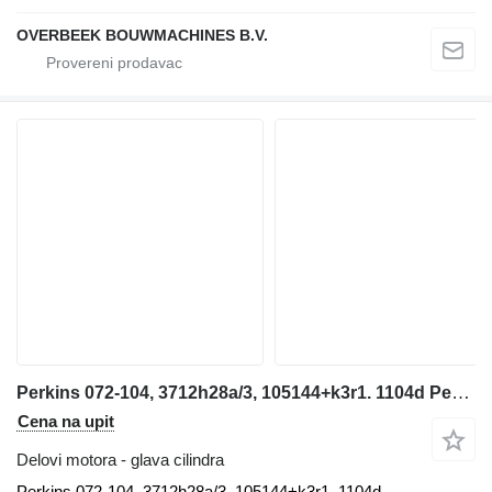
OVERBEEK BOUWMACHINES B.V.
Perkins 072-104, 3712h28a/3, 105144+k3r1. 1104d Perkins glava cilindra za teleskopskog utovarivača
Cena na upit
Delovi motora - glava cilindra
Perkins 072-104, 3712h28a/3, 105144+k3r1. 1104d.