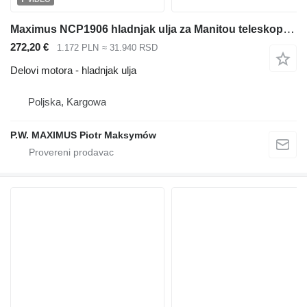
Maximus NCP1906 hladnjak ulja za Manitou teleskopskog utovarivača
272,20 €
1.172 PLN
≈ 31.940 RSD
Delovi motora - hladnjak ulja
Poljska, Kargowa
P.W. MAXIMUS Piotr Maksymów