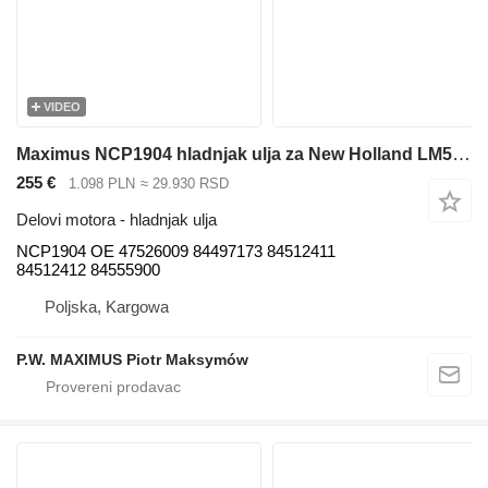
VIDEO
Maximus NCP1904 hladnjak ulja za New Holland LM5020 teleskopskog utovarivača
255 €
1.098 PLN
≈ 29.930 RSD
Delovi motora - hladnjak ulja
NCP1904 OE 47526009 84497173 84512411
84512412 84555900
Poljska, Kargowa
P.W. MAXIMUS Piotr Maksymów