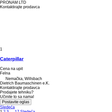
PRONAM LTD
Kontaktirajte prodavca
1
Caterpillar
Cena na upit
Felna
Nemačka, Willsbach
Dietrich Baumaschinen e.K.
Kontaktirajte prodavca
Prodajete tehniku?
Učinite to sa nama!
Postavite oglas
Sledeća
1
2
3
…
17
Sledeća