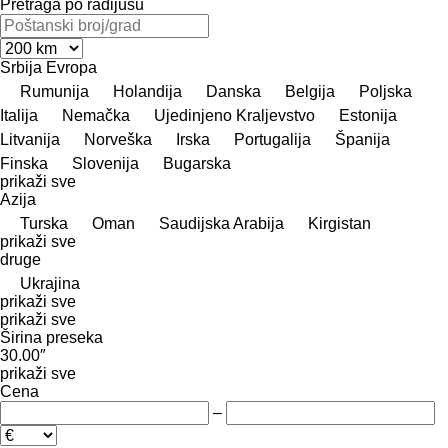
Pretraga po radijusu
Srbija
Evropa
Rumunija
Holandija
Danska
Belgija
Poljska
Italija
Nemačka
Ujedinjeno Kraljevstvo
Estonija
Litvanija
Norveška
Irska
Portugalija
Španija
Finska
Slovenija
Bugarska
prikaži sve
Azija
Turska
Oman
Saudijska Arabija
Kirgistan
prikaži sve
druge
Ukrajina
prikaži sve
prikaži sve
Širina preseka
30.00″
prikaži sve
Cena
–