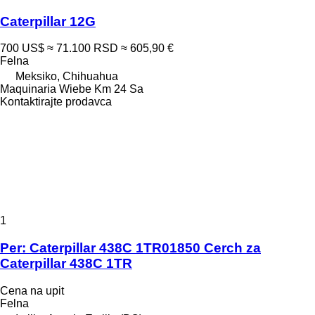
Caterpillar 12G
700 US$
≈ 71.100 RSD
≈ 605,90 €
Felna
Meksiko, Chihuahua
Maquinaria Wiebe Km 24 Sa
Kontaktirajte prodavca
1
Per: Caterpillar 438C 1TR01850 Cerch za
Caterpillar 438C 1TR
Cena na upit
Felna