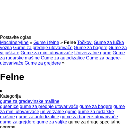
Postavite oglas
Machineryline
»
Gume i felne
»
Felne
Točkovi
Gume za lučka
vozila
Gume za prednje utovarivače
Gume za bagere
Gume za
viljuškare
Gume za mini utovarivače
Univerzalne gume
Gume
za rudarske mašine
Gume za autodizalice
Gume za bagere-
utovarivače
Gume za grejdere
»
Felne
Kategorija
gume za građevinske mašine
gusenice
gume za prednje utovarivače
gume za bagere
gume
za mini utovarivače
univerzalne gume
gume za rudarske
mašine
gume za autodizalice
gume za bagere-utovarivače
gume za grejdere
gume za valjke
gume za druge specijalne
opreme