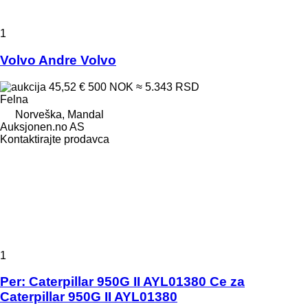
1
Volvo Andre Volvo
45,52 €
500 NOK
≈ 5.343 RSD
Felna
Norveška, Mandal
Auksjonen.no AS
Kontaktirajte prodavca
1
Per: Caterpillar 950G II AYL01380 Ce za
Caterpillar 950G II AYL01380