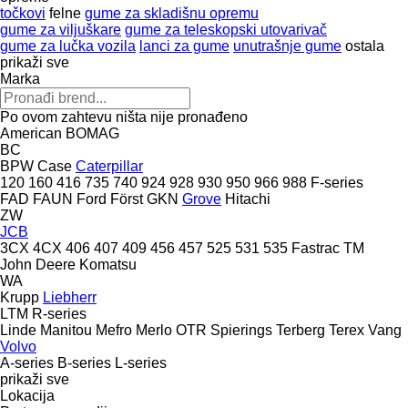
točkovi
felne
gume za skladišnu opremu
gume za viljuškare
gume za teleskopski utovarivač
gume za lučka vozila
lanci za gume
unutrašnje gume
ostala
prikaži sve
Marka
Po ovom zahtevu ništa nije pronađeno
American
BOMAG
BC
BPW
Case
Caterpillar
120
160
416
735
740
924
928
930
950
966
988
F-series
FAD
FAUN
Ford
Först
GKN
Grove
Hitachi
ZW
JCB
3CX
4CX
406
407
409
456
457
525
531
535
Fastrac
TM
John Deere
Komatsu
WA
Krupp
Liebherr
LTM
R-series
Linde
Manitou
Mefro
Merlo
OTR
Spierings
Terberg
Terex
Vang
Volvo
A-series
B-series
L-series
prikaži sve
Lokacija