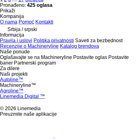
Pronađeno:
425 oglasa
Prikaži
Kompanija
O nama
Pomoć
Kontakti
Srbija / srpski
Informacija
Pravila i uslovi
Politika privatnosti
Saveti za bezbednost
Recenzije o Machineryline
Katalog brendova
Naše ponude
Oglašavajte se na Machineryline
Postavite oglas
Postavite
baner
Partnerski program
Za dilere
Naši projekti
Autoline™
Machineryline™
Agroline™
Linemedia Digital ™
© 2026 Linemedia
Preuzmite naše aplikacije