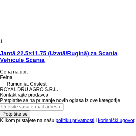
1
Jantă 22.5×11.75 (Uzată/Rugină) za Scania
Vehicule Scania
Cena na upit
Felna
Rumunija, Cristesti
ROYAL DRU AGRO S.R.L.
Kontaktirajte prodavca
Pretplatite se na primanje novih oglasa iz ove kategorije
Potpišite se
Klikom pristajete na našu
politiku privatnosti
i
korisnički ugovor
.