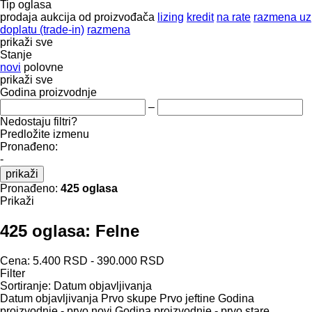
Tip oglasa
prodaja
aukcija
od proizvođača
lizing
kredit
na rate
razmena uz
doplatu (trade-in)
razmena
prikaži sve
Stanje
novi
polovne
prikaži sve
Godina proizvodnje
–
Nedostaju filtri?
Predložite izmenu
Pronađeno:
-
prikaži
Pronađeno:
425 oglasa
Prikaži
425 oglasa:
Felne
Cena:
5.400 RSD - 390.000 RSD
Filter
Sortiranje
:
Datum objavljivanja
Datum objavljivanja
Prvo skupe
Prvo jeftine
Godina
proizvodnje - prvo novi
Godina proizvodnje - prvo stare