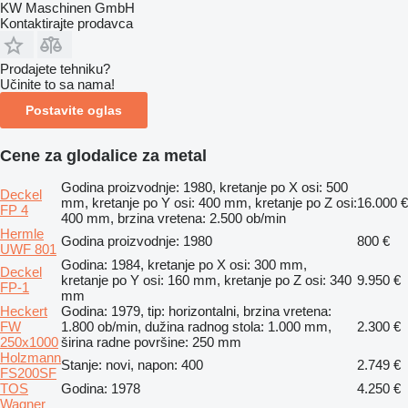
KW Maschinen GmbH
Kontaktirajte prodavca
Prodajete tehniku?
Učinite to sa nama!
Postavite oglas
Cene za glodalice za metal
Godina proizvodnje: 1980, kretanje po X osi: 500
Deckel
mm, kretanje po Y osi: 400 mm, kretanje po Z osi:
16.000 €
FP 4
400 mm, brzina vretena: 2.500 ob/min
Hermle
Godina proizvodnje: 1980
800 €
UWF 801
Godina: 1984, kretanje po X osi: 300 mm,
Deckel
kretanje po Y osi: 160 mm, kretanje po Z osi: 340
9.950 €
FP-1
mm
Heckert
Godina: 1979, tip: horizontalni, brzina vretena:
FW
1.800 ob/min, dužina radnog stola: 1.000 mm,
2.300 €
250x1000
širina radne površine: 250 mm
Holzmann
Stanje: novi, napon: 400
2.749 €
FS200SF
TOS
Godina: 1978
4.250 €
Wagner