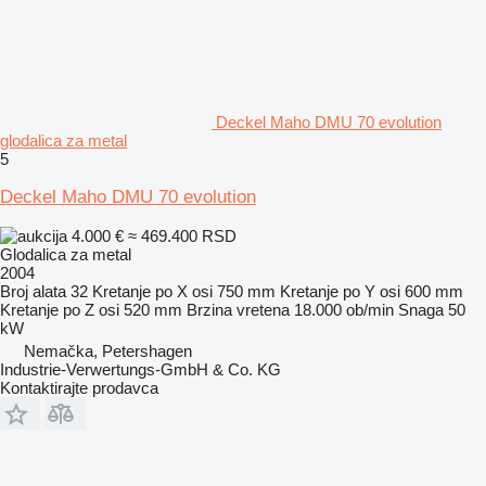
Deckel Maho DMU 70 evolution
glodalica za metal
5
Deckel Maho DMU 70 evolution
4.000 €
≈ 469.400 RSD
Glodalica za metal
2004
Broj alata
32
Kretanje po X osi
750 mm
Kretanje po Y osi
600 mm
Kretanje po Z osi
520 mm
Brzina vretena
18.000 ob/min
Snaga
50
kW
Nemačka, Petershagen
Industrie-Verwertungs-GmbH & Co. KG
Kontaktirajte prodavca