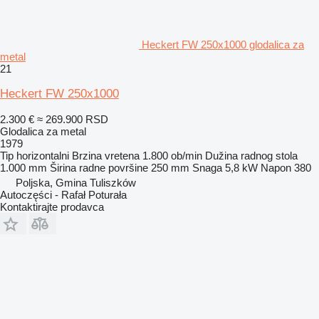
Heckert FW 250x1000 glodalica za
metal
21
Heckert FW 250x1000
2.300 €
≈ 269.900 RSD
Glodalica za metal
1979
Tip
horizontalni
Brzina vretena
1.800 ob/min
Dužina radnog stola
1.000 mm
Širina radne površine
250 mm
Snaga
5,8 kW
Napon
380
Poljska, Gmina Tuliszków
Autoczęści - Rafał Poturała
Kontaktirajte prodavca