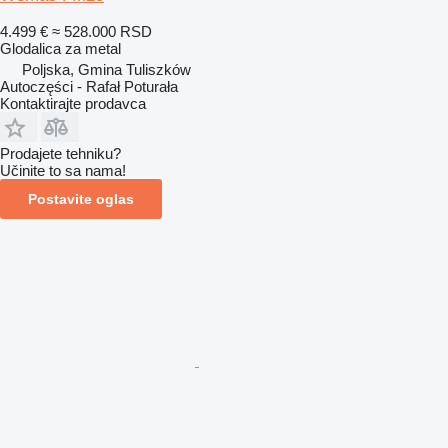
4.499 €
≈ 528.000 RSD
Glodalica za metal
Poljska, Gmina Tuliszków
Autoczęści - Rafał Poturała
Kontaktirajte prodavca
Prodajete tehniku?
Učinite to sa nama!
Postavite oglas