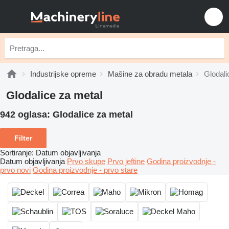
Industrijske opreme
Mašine za obradu metala
Glodali
Glodalice za metal
942 oglasa:
Glodalice za metal
Filter
Sortiranje
:
Datum objavljivanja
Datum objavljivanja
Prvo skupe
Prvo jeftine
Godina proizvodnje -
prvo novi
Godina proizvodnje - prvo stare