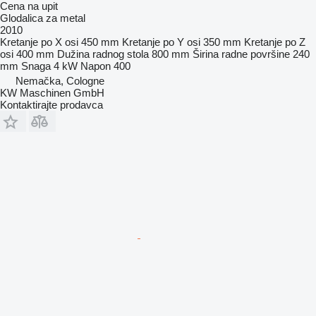
Cena na upit
Glodalica za metal
2010
Kretanje po X osi
450 mm
Kretanje po Y osi
350 mm
Kretanje po Z
osi
400 mm
Dužina radnog stola
800 mm
Širina radne površine
240
mm
Snaga
4 kW
Napon
400
Nemačka, Cologne
KW Maschinen GmbH
Kontaktirajte prodavca