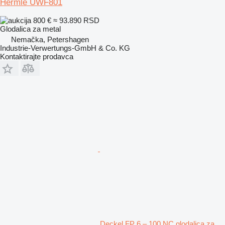
Hermle UWF801
800 €
≈ 93.890 RSD
Glodalica za metal
Nemačka, Petershagen
Industrie-Verwertungs-GmbH & Co. KG
Kontaktirajte prodavca
Deckel FP 6 – 100 NC glodalica za