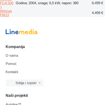
FCA 500
Godina: 2004, snaga: 6,5 kW, napon: 380
6.499 €
+
Wemas
4.499 €
FM23
Kompanija
O nama
Pomoć
Kontakti
Srbija / srpski
Naši projekti
Autoline™