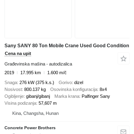
Sany SANY 80 Ton Mobile Crane Used Good Condition
Cena na upit
Građevinska mašina - autodizalica
2019
17.995 km
1.600 m/č
Snaga
276 kW (375 k.s.)
Gorivo
dizel
Nosivost
800.137 kg
Osovinska konfiguracija
8x4
Ogibljenje
gibanj/gibanj
Marka krana
Palfinger Sany
Visina podizanja
57,607 m
Kina, Changsha, Hunan
Concrete Power Brothers