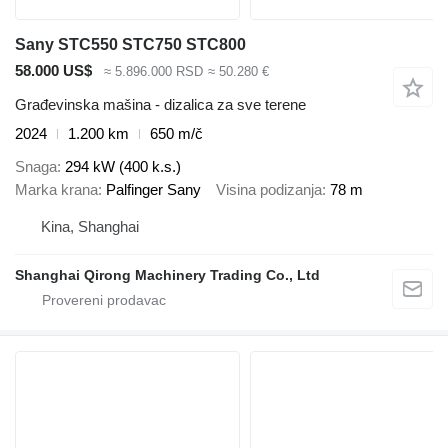
Sany STC550 STC750 STC800
58.000 US$
≈ 5.896.000 RSD
≈ 50.280 €
Građevinska mašina - dizalica za sve terene
2024
1.200 km
650 m/č
Snaga
294 kW (400 k.s.)
Marka krana
Palfinger Sany
Visina podizanja
78 m
Kina, Shanghai
Shanghai Qirong Machinery Trading Co., Ltd