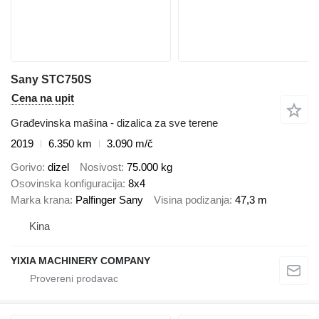
Sany STC750S
Cena na upit
Građevinska mašina - dizalica za sve terene
2019
6.350 km
3.090 m/č
Gorivo
dizel
Nosivost
75.000 kg
Osovinska konfiguracija
8x4
Marka krana
Palfinger Sany
Visina podizanja
47,3 m
Kina
YIXIA MACHINERY COMPANY