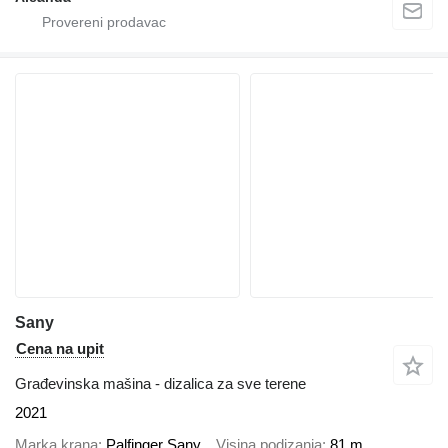
Sany
Cena na upit
Građevinska mašina - dizalica za sve terene
2021
Marka krana
Palfinger Sany
Visina podizanja
81 m