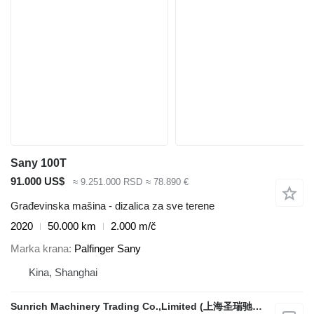
Sany 100T
91.000 US$
≈ 9.251.000 RSD
≈ 78.890 €
Građevinska mašina - dizalica za sve terene
2020
50.000 km
2.000 m/č
Marka krana
Palfinger Sany
Kina, Shanghai
Sunrich Machinery Trading Co.,Limited (上海圣瑞驰机械贸易有限公司)