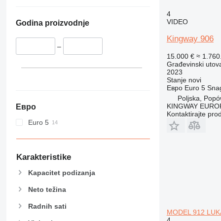
943
950
4
VIDEO
Godina proizvodnje
953
955
Kingway 906
–
956
15.000 €
≈ 1.76
962
Građevinski utova
963
2023
Stanje
novi
966
Евро
Euro 5
Sna
972
Poljska, Pop
KINGWAY EURO
Евро
973
Kontaktirajte pro
980
Euro 5
982
986
988
Karakteristike
990
Kapacitet podizanja
992
Neto težina
D series
F-series
Radnih sati
MODEL 912 LUKAS
G-series
4