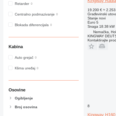
Kingway Radl
Retarder
19.200 €
≈ 2.25
Građevinski utova
Centralno podmazivanje
Stanje
novi
Euro 5
Blokada diferencijala
Snaga
18.38 kW (
Nemačka, Ho
KINGWAY DEUTS
Kontaktirajte pro
Kabina
Auto grejač
Klima uređaj
Osovine
Ogibljenje
8
Broj osovina
Kingway H160