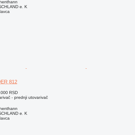
henthann
CHLAND e. K
davca
DER 812
2.000 RSD
rivač - prednji utovarivač
henthann
CHLAND e. K
davca