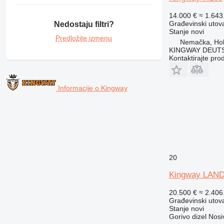
14.000 €
≈ 1.64
Građevinski utova
Nedostaju filtri?
Stanje
novi
Predložite izmenu
Nemačka, Ho
KINGWAY DEUTS
Kontaktirajte pro
Informacije o Kingway
20
Kingway LAN
20.500 €
≈ 2.40
Građevinski utova
Stanje
novi
Gorivo
dizel
Nosi