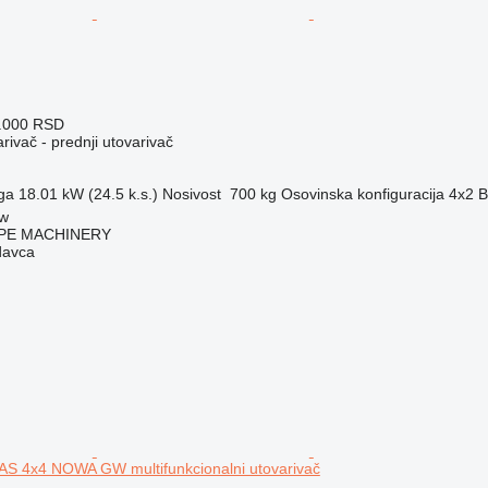
0.000 RSD
rivač - prednji utovarivač
ga
18.01 kW (24.5 k.s.)
Nosivost
700 kg
Osovinska konfiguracija
4x2
B
ów
PE MACHINERY
davca
 4x4 NOWA GW multifunkcionalni utovarivač