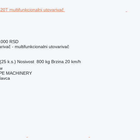
0.000 RSD
rivač - multifunkcionalni utovarivač
25 k.s.)
Nosivost
800 kg
Brzina
20 km/h
ów
PE MACHINERY
davca