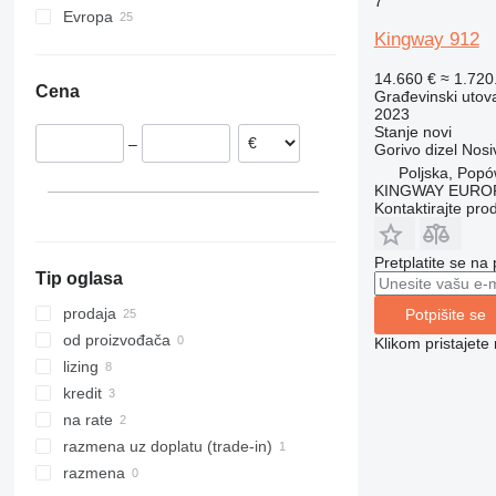
7
Evropa
TR
299D3 XE
437
KT
8620 T
3070
Kingway 912
Nemačka
W-series
420
456
3080
Poljska
824
457
4070
14.660 €
≈ 1.72
Cena
Građevinski utova
906
535
4080
2023
907
550
5080
Stanje
novi
–
Gorivo
dizel
Nosi
908
560
9080
Poljska, Pop
910
Robot
T-series
KINGWAY EURO
914
S-Series
Kontaktirajte pro
918
TM
920
Pretplatite se na
Tip oglasa
924
926
prodaja
Potpišite se
928
od proizvođača
Klikom pristajet
930
lizing
931
kredit
936
na rate
938
razmena uz doplatu (trade-in)
941
razmena