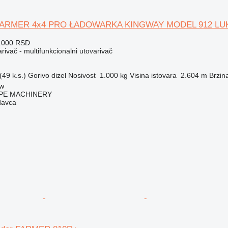
 FARMER 4x4 PRO ŁADOWARKA KINGWAY MODEL 912 L
6.000 RSD
rivač - multifunkcionalni utovarivač
49 k.s.)
Gorivo
dizel
Nosivost
1.000 kg
Visina istovara
2.604 m
Brzin
ów
PE MACHINERY
davca