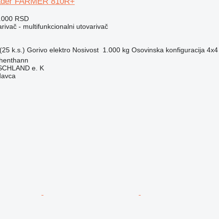
ader FARMER 810R+
3.000 RSD
rivač - multifunkcionalni utovarivač
25 k.s.)
Gorivo
elektro
Nosivost
1.000 kg
Osovinska konfiguracija
4x4
henthann
CHLAND e. K
davca