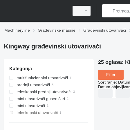
Machineryline
Građevinske mašine
Građevinski utovarivači
Kingway građevinski utovarivači
25 oglasa:
K
Kategorija
Filter
multifunkcionalni utovarivači
Sortiranje
:
Datum 
prednji utovarivači
Datum objavljivan
teleskopski prednji utovarivači
mini utovarivači guseničari
mini utovarivači
teleskopski utovarivači