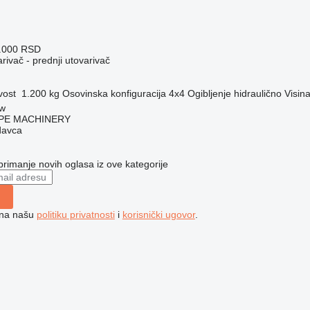
0.000 RSD
rivač - prednji utovarivač
vost
1.200 kg
Osovinska konfiguracija
4x4
Ogibljenje
hidraulično
Visina
ów
PE MACHINERY
davca
 primanje novih oglasa iz ove kategorije
e na našu
politiku privatnosti
i
korisnički ugovor
.