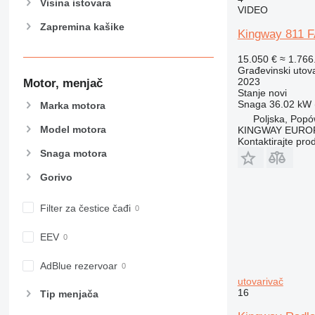
Visina istovara
GC
VIDEO
IT
Zapremina kašike
Kingway 811
NR
15.050 €
≈ 1.76
Građevinski utova
2023
Motor, menjač
Stanje
novi
Snaga
36.02 kW (
Marka motora
Poljska, Pop
Model motora
KINGWAY EURO
Kontaktirajte pro
Snaga motora
Gorivo
Filter za čestice čađi
EEV
AdBlue rezervoar
utovarivač
16
Tip menjača