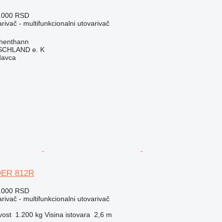
3.000 RSD
rivač - multifunkcionalni utovarivač
henthann
CHLAND e. K
davca
DER 812R
6.000 RSD
rivač - multifunkcionalni utovarivač
vost
1.200 kg
Visina istovara
2,6 m