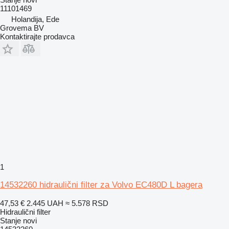
11101469
Holandija, Ede
Grovema BV
Kontaktirajte prodavca
1
14532260 hidraulični filter za Volvo EC480D L bagera
47,53 €
2.445 UAH
≈ 5.578 RSD
Hidraulični filter
Stanje
novi