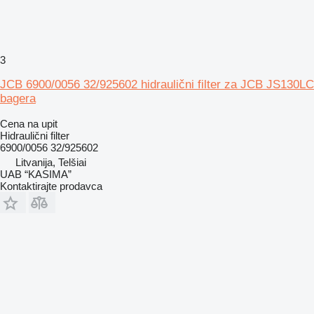
3
JCB 6900/0056 32/925602 hidraulični filter za JCB JS130LC
bagera
Cena na upit
Hidraulični filter
6900/0056 32/925602
Litvanija, Telšiai
UAB “KASIMA”
Kontaktirajte prodavca