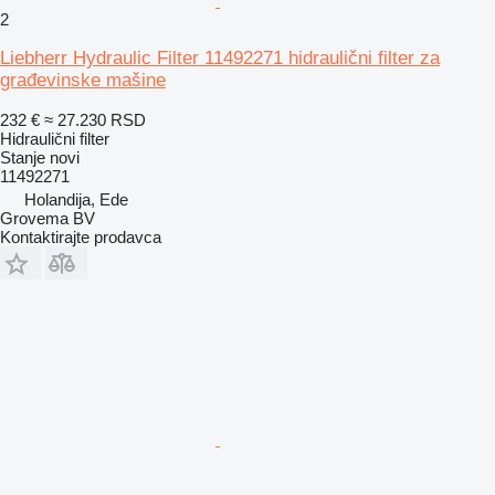
2
Liebherr Hydraulic Filter 11492271 hidraulični filter za
građevinske mašine
232 €
≈ 27.230 RSD
Hidraulični filter
Stanje
novi
11492271
Holandija, Ede
Grovema BV
Kontaktirajte prodavca