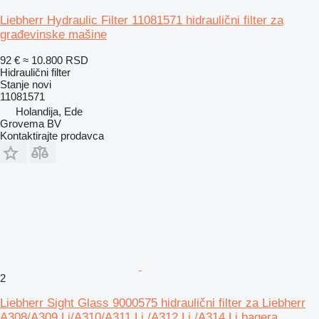
Liebherr Hydraulic Filter 11081571 hidraulični filter za
građevinske mašine
92 €
≈ 10.800 RSD
Hidraulični filter
Stanje
novi
11081571
Holandija, Ede
Grovema BV
Kontaktirajte prodavca
2
Liebherr Sight Glass 9000575 hidraulični filter za Liebherr
A308/A309 Li/A310/A311 Li /A312 Li /A314 Li bagera