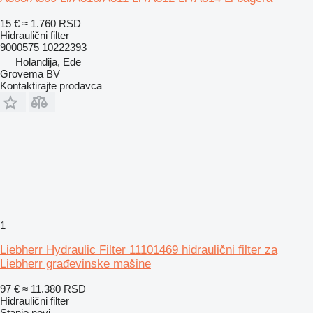
15 €
≈ 1.760 RSD
Hidraulični filter
9000575 10222393
Holandija, Ede
Grovema BV
Kontaktirajte prodavca
1
Liebherr Hydraulic Filter 11101469 hidraulični filter za
Liebherr građevinske mašine
97 €
≈ 11.380 RSD
Hidraulični filter
Stanje
novi