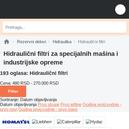
Rezervni delovi
Hidraulika
Hidraulični filtri
Hidraulični filtri za specijalnih mašina i
industrijske opreme
193 oglasa:
Hidraulični filtri
Cena:
480 RSD - 270.000 RSD
Filter
Sortiranje
:
Datum objavljivanja
Datum objavljivanja
Prvo skupe
Prvo jeftine
Godina proizvodnje -
prvo novi
Godina proizvodnje - prvo stare