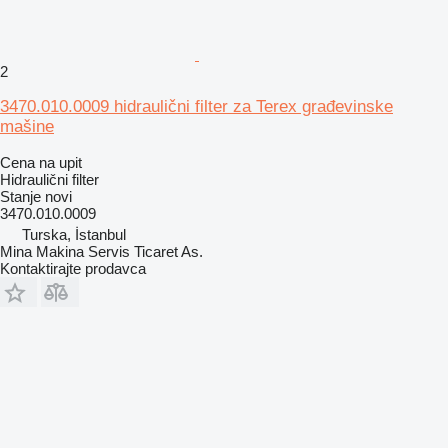
2
3470.010.0009 hidraulični filter za Terex građevinske
mašine
Cena na upit
Hidraulični filter
Stanje
novi
3470.010.0009
Turska, İstanbul
Mina Makina Servis Ticaret As.
Kontaktirajte prodavca