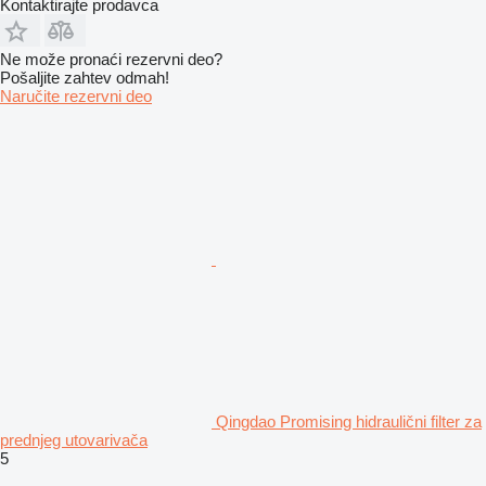
Kontaktirajte prodavca
Ne može pronaći rezervni dеo?
Pošaljite zahtev odmah!
Naručite rezervni dеo
Qingdao Promising hidraulični filter za
prednjeg utovarivača
5