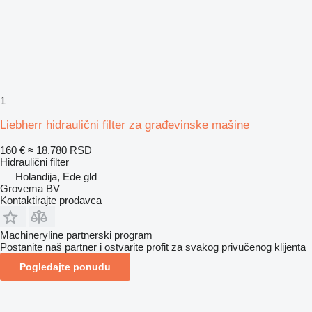
1
Liebherr hidraulični filter za građevinske mašine
160 €
≈ 18.780 RSD
Hidraulični filter
Holandija, Ede gld
Grovema BV
Kontaktirajte prodavca
Machineryline partnerski program
Postanite naš partner i ostvarite profit za svakog privučenog klijenta
Pogledajte ponudu