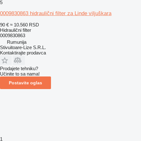
5
0009830863 hidraulični filter za Linde viljuškara
90 €
≈ 10.560 RSD
Hidraulični filter
0009830863
Rumunija
Stivuitoare-Lize S.R.L.
Kontaktirajte prodavca
Prodajete tehniku?
Učinite to sa nama!
Postavite oglas
1