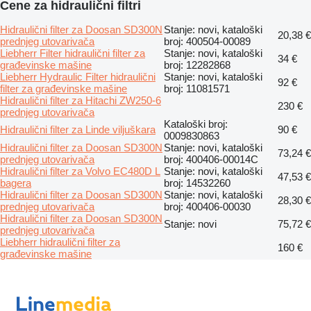
Cene za hidraulični filtri
Hidraulični filter za Doosan SD300N
Stanje: novi, kataloški
20,38 €
prednjeg utovarivača
broj: 400504-00089
Liebherr Filter hidraulični filter za
Stanje: novi, kataloški
34 €
građevinske mašine
broj: 12282868
Liebherr Hydraulic Filter hidraulični
Stanje: novi, kataloški
92 €
filter za građevinske mašine
broj: 11081571
Hidraulični filter za Hitachi ZW250-6
230 €
prednjeg utovarivača
Kataloški broj:
Hidraulični filter za Linde viljuškara
90 €
0009830863
Hidraulični filter za Doosan SD300N
Stanje: novi, kataloški
73,24 €
prednjeg utovarivača
broj: 400406-00014C
Hidraulični filter za Volvo EC480D L
Stanje: novi, kataloški
47,53 €
bagera
broj: 14532260
Hidraulični filter za Doosan SD300N
Stanje: novi, kataloški
28,30 €
prednjeg utovarivača
broj: 400406-00030
Hidraulični filter za Doosan SD300N
Stanje: novi
75,72 €
prednjeg utovarivača
Liebherr hidraulični filter za
160 €
građevinske mašine