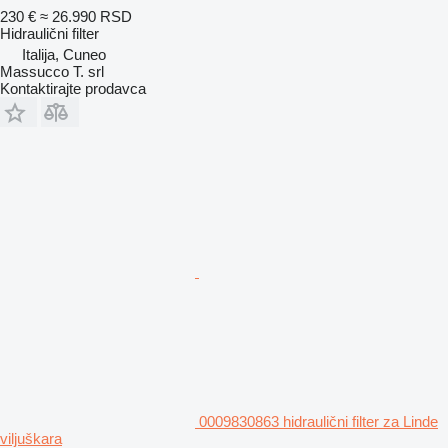
230 €
≈ 26.990 RSD
Hidraulični filter
Italija, Cuneo
Massucco T. srl
Kontaktirajte prodavca
0009830863 hidraulični filter za Linde
viljuškara