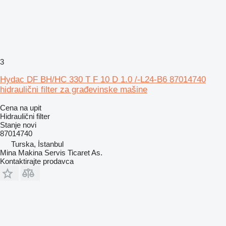
3
Hydac DF BH/HC 330 T F 10 D 1.0 /-L24-B6 87014740
hidraulični filter za građevinske mašine
Cena na upit
Hidraulični filter
Stanje
novi
87014740
Turska, İstanbul
Mina Makina Servis Ticaret As.
Kontaktirajte prodavca