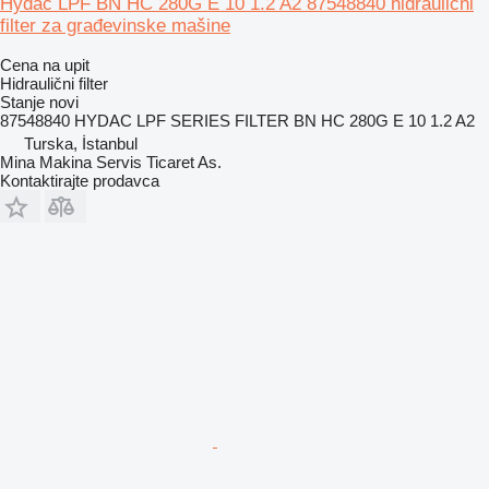
Hydac LPF BN HC 280G E 10 1.2 A2 87548840 hidraulični
filter za građevinske mašine
Cena na upit
Hidraulični filter
Stanje
novi
87548840 HYDAC LPF SERIES FILTER BN HC 280G E 10 1.2 A2
Turska, İstanbul
Mina Makina Servis Ticaret As.
Kontaktirajte prodavca