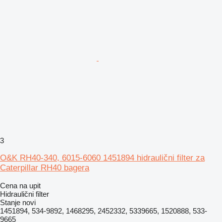
3
O&K RH40-340, 6015-6060 1451894 hidraulični filter za
Caterpillar RH40 bagera
Cena na upit
Hidraulični filter
Stanje
novi
1451894, 534-9892, 1468295, 2452332, 5339665, 1520888, 533-
9665