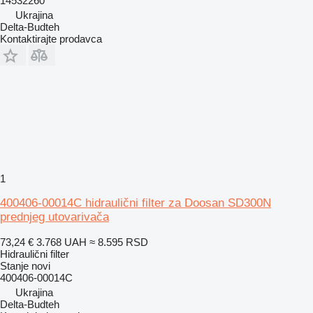
14532260
Ukrajina
Delta-Budteh
Kontaktirajte prodavca
1
400406-00014C hidraulični filter za Doosan SD300N
prednjeg utovarivača
73,24 €
3.768 UAH
≈ 8.595 RSD
Hidraulični filter
Stanje
novi
400406-00014C
Ukrajina
Delta-Budteh