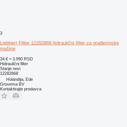
3
Liebherr Filter 12282868 hidraulični filter za građevinske
mašine
34 €
≈ 3.990 RSD
Hidraulični filter
Stanje
novi
12282868
Holandija, Ede
Grovema BV
Kontaktirajte prodavca