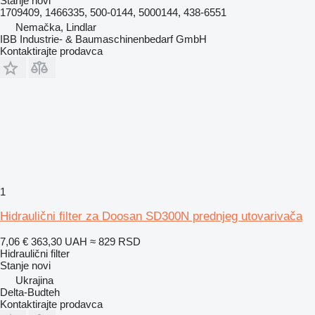
Stanje
novi
1709409, 1466335, 500-0144, 5000144, 438-6551
Nemačka, Lindlar
IBB Industrie- & Baumaschinenbedarf GmbH
Kontaktirajte prodavca
1
Hidraulični filter za Doosan SD300N prednjeg utovarivača
7,06 €
363,30 UAH
≈ 829 RSD
Hidraulični filter
Stanje
novi
Ukrajina
Delta-Budteh
Kontaktirajte prodavca