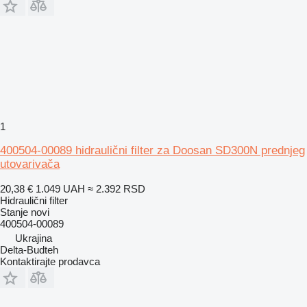
1
400504-00089 hidraulični filter za Doosan SD300N prednjeg
utovarivača
20,38 €
1.049 UAH
≈ 2.392 RSD
Hidraulični filter
Stanje
novi
400504-00089
Ukrajina
Delta-Budteh
Kontaktirajte prodavca