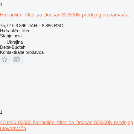
1
Hidraulični filter za Doosan SD300N prednjeg utovarivača
75,72 €
3.896 UAH
≈ 8.886 RSD
Hidraulični filter
Stanje
novi
Ukrajina
Delta-Budteh
Kontaktirajte prodavca
1
400406-00030 hidraulični filter za Doosan SD300N prednjeg
utovarivača