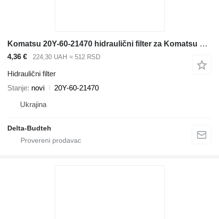
Komatsu 20Y-60-21470 hidraulični filter za Komatsu D65EX-12, D65PX-1 buldožera
4,36 €
224,30 UAH
≈ 512 RSD
Hidraulični filter
Stanje
novi
20Y-60-21470
Ukrajina
Delta-Budteh