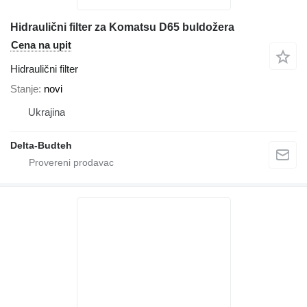
Hidraulični filter za Komatsu D65 buldožera
Cena na upit
Hidraulični filter
Stanje
novi
Ukrajina
Delta-Budteh