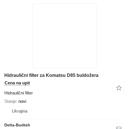
Hidraulični filter za Komatsu D85 buldožera
Cena na upit
Hidraulični filter
Stanje
novi
Ukrajina
Delta-Budteh