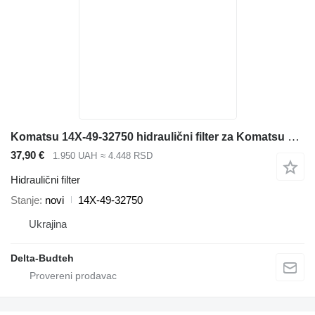
Komatsu 14X-49-32750 hidraulični filter za Komatsu D65EX-12, D65PX-12 buldožera
37,90 €
1.950 UAH
≈ 4.448 RSD
Hidraulični filter
Stanje
novi
14X-49-32750
Ukrajina
Delta-Budteh