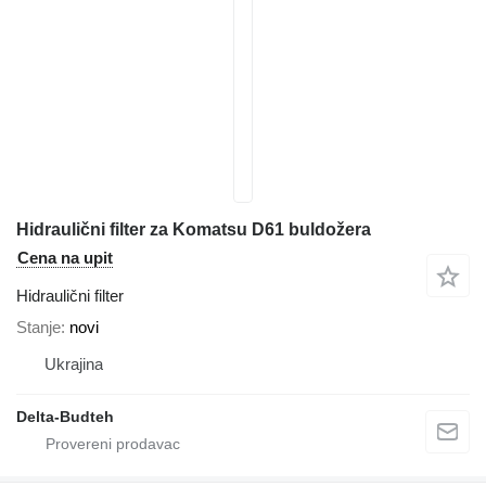
Hidraulični filter za Komatsu D61 buldožera
Cena na upit
Hidraulični filter
Stanje
novi
Ukrajina
Delta-Budteh