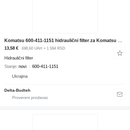
Komatsu 600-411-1151 hidraulični filter za Komatsu D65EX-12, D65PX-12 buldožera
13,58 €
698,60 UAH
≈ 1.594 RSD
Hidraulični filter
Stanje
novi
600-411-1151
Ukrajina
Delta-Budteh