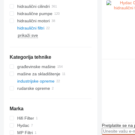
hidraulični cilindri
hidraulične pumpe
hidraulični motori
hidraulični filtri
prikaži sve
Kategorija tehnike
građevinske mašine
mašine za skladištenje
bageri
industrijske opreme
kranovi
viljuškari
bageri-utovarivači
rudarske opreme
opreme za izgradnju puteva
dizalice za sve terene
dizel viljuškari
valjci
opreme za kamenolome
asfaltni finišeri
električni viljuškari
opreme za zemljane radove
teleskopski utovarivači
zglobni damperi
Marka
građevinski utovarivači
buldožeri
druge građevinske mašine
grejderi
mini utovarivači
Hifi Filter
prednji utovarivači
Hydac
Pretplatite se na
MP Filtri