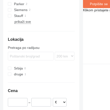
Potpišite se
Parker
Siemens
Klikom pristajet
Stauff
prikaži sve
Lokacija
Pretraga po radijusu
Srbija
druge
Čile
Cena
–