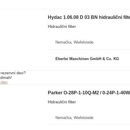
Hydac 1.06.08 D 03 BN hidraulični filt
Hidraulični filter
Nemačka, Wiefelstede
Eberlei Maschinen GmbH & Co. KG
rezervni dеo?
 odmah!
 dеo
Parker O-28P-1-10Q-M2 / 0-24P-1-40W-M
Hidraulični filter
Nemačka, Wiefelstede