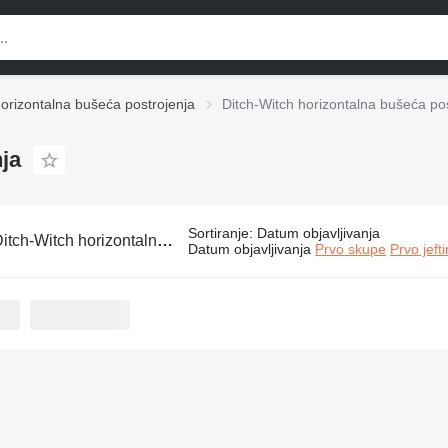
orizontalna bušeća postrojenja
Ditch-Witch horizontalna bušeća po
ja
Sortiranje
:
Datum objavljivanja
tch-Witch horizontalna bušeća postrojenja
Datum objavljivanja
Prvo skupe
Prvo jeft