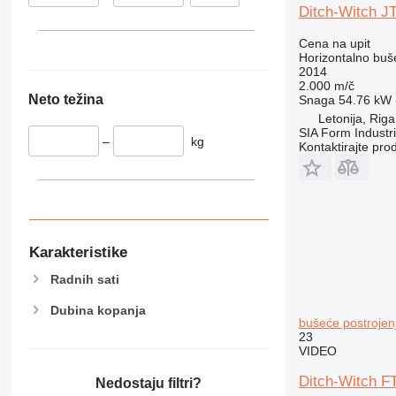
Ditch-Witch J
Cena na upit
Horizontalno buš
2014
2.000 m/č
Neto težina
Snaga
54.76 kW (
Letonija, Riga
SIA Form Industri
–
kg
Kontaktirajte pro
Karakteristike
Radnih sati
Dubina kopanja
bušeće postrojen
23
VIDEO
Ditch-Witch 
Nedostaju filtri?