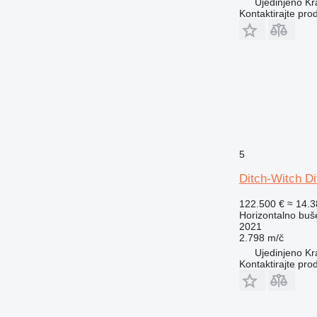
Ujedinjeno Kra
Kontaktirajte pro
5
Ditch-Witch D
122.500 €
≈ 14.
Horizontalno buš
2021
2.798 m/č
Ujedinjeno Kra
Kontaktirajte pro