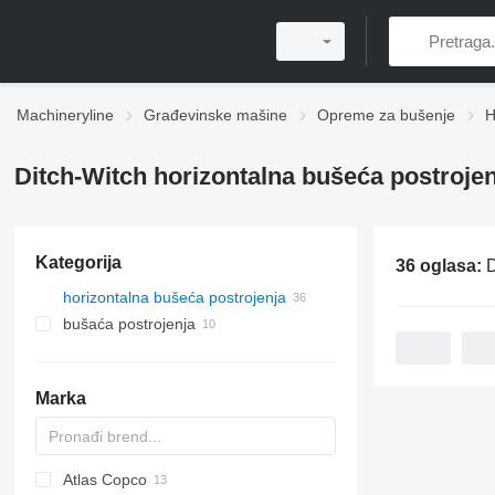
Machineryline
Građevinske mašine
Opreme za bušenje
H
Ditch-Witch horizontalna bušeća postrojen
Kategorija
36 oglasa:
Di
horizontalna bušeća postrojenja
bušaća postrojenja
Marka
Atlas Copco