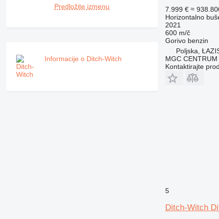
Predložite izmenu
7.999 €
≈ 938.8
Horizontalno buš
2021
600 m/č
Gorivo
benzin
Poljska, ŁA
Informacije o Ditch-Witch
MGC CENTRUM
Kontaktirajte pro
5
Ditch-Witch D