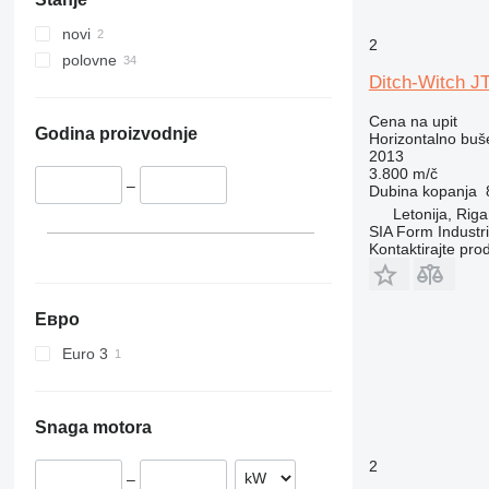
novi
2
polovne
Ditch-Witch J
Cena na upit
Godina proizvodnje
Horizontalno buš
2013
3.800 m/č
–
Dubina kopanja
Letonija, Riga
SIA Form Industri
Kontaktirajte pro
Евро
Euro 3
Snaga motora
2
–