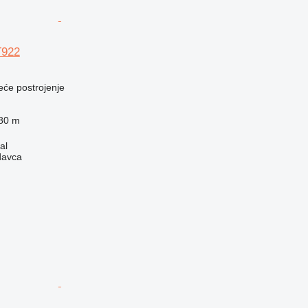
T922
eće postrojenje
80 m
al
davca