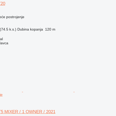
T20
eće postrojenje
74.5 k.s.)
Dubina kopanja
120 m
al
davca
je
FT5 MIXER / 1 OWNER / 2021