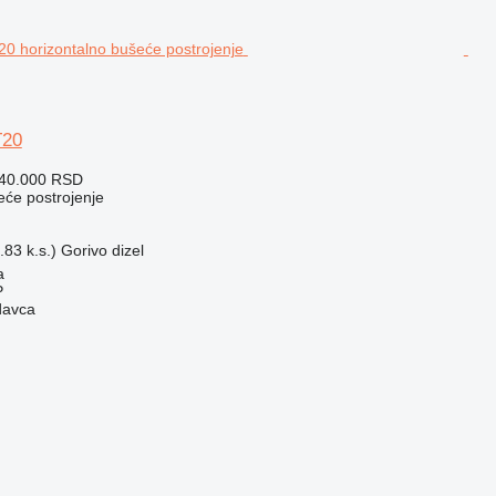
T20
440.000 RSD
eće postrojenje
83 k.s.)
Gorivo
dizel
а
P
davca