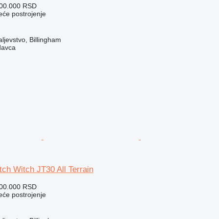
600.000 RSD
eće postrojenje
ljevstvo, Billingham
davca
tch Witch JT30 All Terrain
600.000 RSD
eće postrojenje