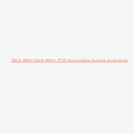
Ditch-Witch Ditch Witch JT10 horizontalno bušeće postrojenje