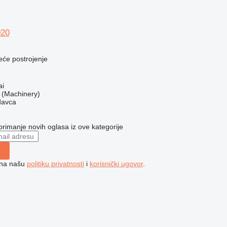
020
eće postrojenje
ai
(Machinery)
davca
 primanje novih oglasa iz ove kategorije
e na našu
politiku privatnosti
i
korisnički ugovor
.