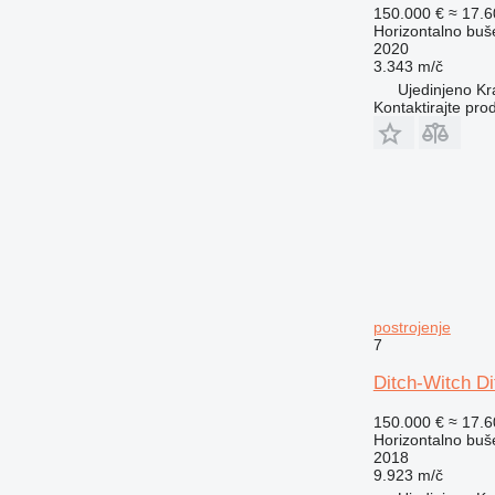
150.000 €
≈ 17.
Horizontalno buš
2020
3.343 m/č
Ujedinjeno Kra
Kontaktirajte pro
postrojenje
7
Ditch-Witch Di
150.000 €
≈ 17.
Horizontalno buš
2018
9.923 m/č