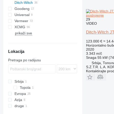
Ditch-Witch
L2C
B-series
Goodeng
JT
Boomer
HCR
Universal
Commando
JT10
postrojenje
29
Vermeer
DI
JT20
VIDEO
XCMG
D-series
WPS
JT25
Ditch-Witch J
prikaži sve
S-series
XZ
JT30
JT100
123.000 €
≈ 14.
JT920
Horizontalno buš
2020
Lokacija
JT2020
3.343 m/č
JT3020
Snaga
55 kW (74.
Pretraga po radijusu
Srbija, Топол
JT4020
S.Z.T.R. L.A. KO
Kontaktirajte pro
Srbija
Topola
Evropa
Azija
Ujedinjeno Kraljevstvo
druge
Italija
Kina
Poljska
Izrael
Ukrajina