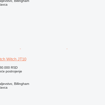
ljevstvo, Billingham
davca
itch Witch JT10
380.000 RSD
eće postrojenje
ljevstvo, Billingham
davca