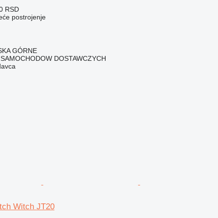
00 RSD
eće postrojenje
ZISKA GÓRNE
 SAMOCHODOW DOSTAWCZYCH
davca
itch Witch JT20