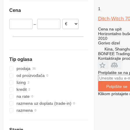
Letonija
1
Cena
Belgija
Ditch-Witch 7
Litvanija
–
Nemačka
Cena na upit
Horizontalno buš
2010
Gorivo
dizel
Kina, Shangh
BONFEE Trading 
Kontaktirajte pro
Tip oglasa
prodaja
Pretplatite se na
od proizvođača
lizing
Potpišite se
kredit
Klikom pristajet
na rate
razmena uz doplatu (trade-in)
razmena
Stanje